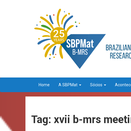
Home
A SBPMat
Sócios
Aconte
Tag: xvii b-mrs meet