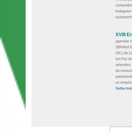
comentári
Instagram
acompanh
XVIII 
agendar o
SBPMat! E
(SC) de 2
em Foz do
setembro.
da comunid
palestrant
os simpósi
Saiba mai