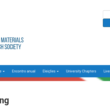
ce
Encontro anual
Eleições
University Chapters
Liv
ing