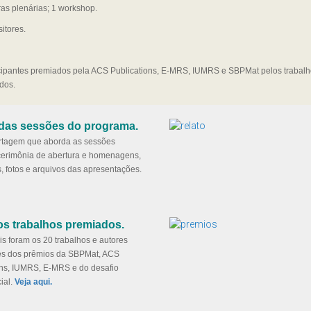
ras plenárias; 1 workshop.
itores.
icipantes premiados pela ACS Publications, E-MRS, IUMRS e SBPMat pelos trabal
dos.
 das sessões do programa.
tagem que aborda as sessões
 cerimônia de abertura e homenagens,
, fotos e arquivos das apresentações.
os trabalhos premiados.
s foram os 20 trabalhos e autores
s dos prêmios da SBPMat, ACS
ons, IUMRS, E-MRS e do desafio
ial.
Veja aqui.