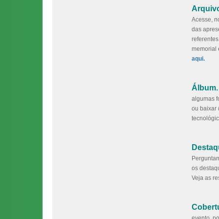
Arquiv
Acesse, n
das apres
referentes
memorial 
aqui.
Álbum.
algumas fo
ou baixar 
tecnológi
Destaq
Perguntam
os destaq
Veja as r
Cobertu
evento, p