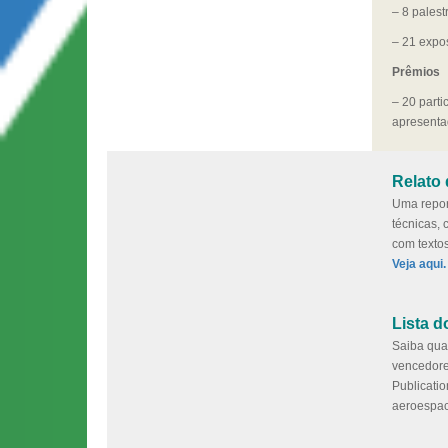
– 8 palest
– 21 expos
Prêmios
– 20 part
apresenta
Relato
Uma repor
técnicas,
com textos
Veja aqui.
Lista d
Saiba quai
vencedore
Publicati
aeroespac