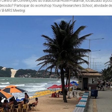
o Centro de Convenções do tradicional Hotel Praiamar, localizado a p
a decisão? Participar do workshop
Young Researchers School
, atividade 
t/ B-MRS Meeting
.