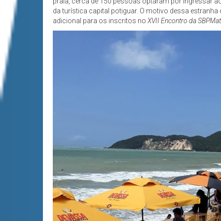
praia, cerca de 150 pessoas optaram por ingressar a
da turística capital potiguar. O motivo dessa estranh
adicional para os inscritos no
XVII Encontro da SBPMa