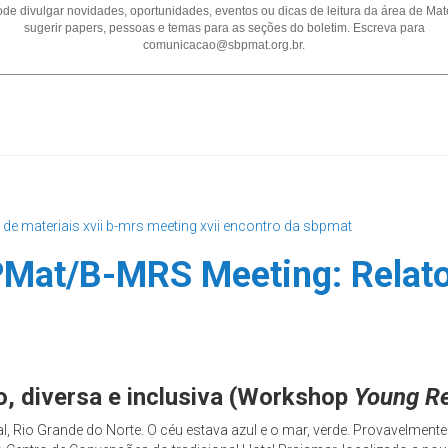
de divulgar novidades, oportunidades, eventos ou dicas de leitura da área de Mate
sugerir papers, pessoas e temas para as seções do boletim. Escreva para
comunicacao@sbpmat.org.br.
 de materiais
xvii b-mrs meeting
xvii encontro da sbpmat
PMat/B-MRS Meeting: Relato
o, diversa e inclusiva (Workshop
Young Re
l, Rio Grande do Norte. O céu estava azul e o mar, verde. Provavelment