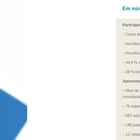
Em nú
Participa
– Cerca d
– Inscrito
– Inscrito
– 44,4 % 
– 38 % pr
Apresent
–
Mais de
convidada
– 76 orga
– 562 aut
– 185 par
– 12 sala