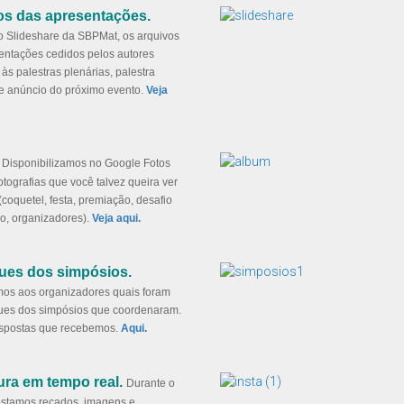
os das apresentações.
o Slideshare da SBPMat, os arquivos
entações cedidos pelos autores
 às palestras plenárias, palestra
e anúncio do próximo evento.
Veja
Disponibilizamos no Google Fotos
tografias que você talvez queira ver
(coquetel, festa, premiação, desafio
co, organizadores).
Veja aqui.
ues dos simpósios.
os aos organizadores quais foram
ues dos simpósios que coordenaram.
espostas que recebemos.
Aqui.
ra em tempo real.
Durante o
ostamos recados, imagens e