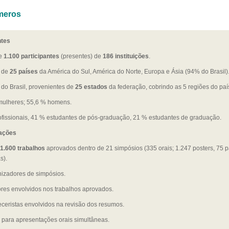
meros
ntes
e
1.100 participantes
(presentes) de
186 instituições
.
s de
25 países
da América do Sul, América do Norte, Europa e Ásia (94% do Brasil)
s do Brasil, provenientes de
25 estados
da federação, cobrindo as 5 regiões do paí
mulheres; 55,6 % homens.
ofissionais, 41 % estudantes de pós-graduação, 21 % estudantes de graduação.
ações
1.600 trabalhos
aprovados dentro de 21 simpósios (335 orais; 1.247 posters, 75 p
s).
nizadores de simpósios.
ores envolvidos nos trabalhos aprovados.
eceristas envolvidos na revisão dos resumos.
s para apresentações orais simultâneas.