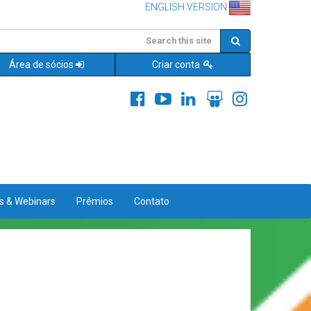
ENGLISH VERSION
Área de sócios
Criar conta
es & Webinars
Prêmios
Contato