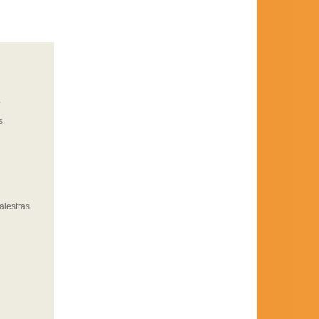
.
s.
alestras