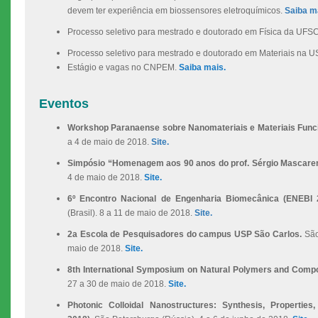
devem ter experiência em biossensores eletroquímicos.
Saiba m
Processo seletivo para mestrado e doutorado em Física da UFS
Processo seletivo para mestrado e doutorado em Materiais na 
Estágio e vagas no CNPEM.
Saiba mais.
Eventos
Workshop Paranaense sobre Nanomateriais e Materiais Func
a 4 de maio de 2018.
Site.
Simpósio “Homenagem aos 90 anos do prof. Sérgio Mascare
4 de maio de 2018.
Site.
6º Encontro Nacional de Engenharia Biomecânica (ENEBI
(Brasil). 8 a 11 de maio de 2018.
Site.
2a Escola de Pesquisadores do campus USP São Carlos.
São
maio de 2018.
Site.
8th International Symposium on Natural Polymers and Comp
27 a 30 de maio de 2018.
Site.
Photonic Colloidal Nanostructures: Synthesis, Propertie