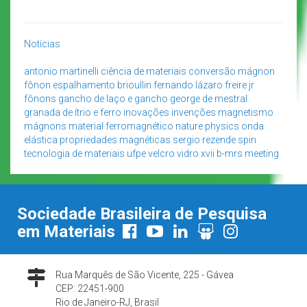
Notícias
antonio martinelli
ciência de materiais
conversão mágnon
fônon
espalhamento brioullin
fernando lázaro freire jr
fônons
gancho de laço e gancho
george de mestral
granada de ítrio e ferro
inovações
invenções
magnetismo
mágnons
material ferromagnético
nature physics
onda
elástica
propriedades magnéticas
sergio rezende
spin
tecnologia de materiais
ufpe
velcro
vidro
xvii b-mrs meeting
Sociedade Brasileira de Pesquisa
em Materiais
Rua Marquês de São Vicente, 225 - Gávea
CEP: 22451-900
Rio de Janeiro-RJ, Brasil