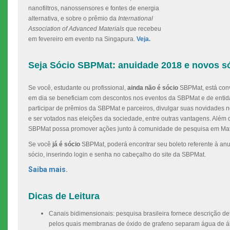
nanofiltros, nanossensores e fontes de energia
alternativa, e sobre o prêmio da
International
Association of Advanced Materials
que recebeu
em fevereiro em evento na Singapura.
Veja.
Seja Sócio SBPMat: anuidade 2018 e novos s
Se você, estudante ou profissional,
ainda não é sócio
SBPMat, está conv
em dia se beneficiam com descontos nos eventos da SBPMat e de entid
participar de prêmios da SBPMat e parceiros, divulgar suas novidades 
e ser votados nas eleições da sociedade, entre outras vantagens. Além 
SBPMat possa promover ações junto à comunidade de pesquisa em Mate
Se você
já é sócio
SBPMat, poderá encontrar seu boleto referente à an
sócio, inserindo login e senha no cabeçalho do site da SBPMat.
Saiba mais.
Dicas de Leitura
Canais bidimensionais: pesquisa brasileira fornece descrição 
pelos quais membranas de óxido de grafeno separam água de á