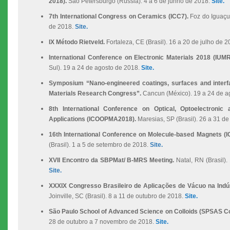
2018).
São Petersburgo (Rússia). 4 a 6 de junho de 2018.
Site.
7th International Congress on Ceramics (ICC7).
Foz do Iguaçu
de 2018.
Site.
IX Método Rietveld.
Fortaleza, CE (Brasil). 16 a 20 de julho de 
International Conference on Electronic Materials 2018 (IU
Sul). 19 a 24 de agosto de 2018.
Site.
Symposium “Nano-engineered coatings, surfaces and interfa
Materials Research Congress”.
Cancun (México). 19 a 24 de a
8th International Conference on Optical, Optoelectronic
Applications (ICOOPMA2018).
Maresias, SP (Brasil). 26 a 31 d
16th International Conference on Molecule-based Magnets 
(Brasil). 1 a 5 de setembro de 2018.
Site.
XVII Encontro da SBPMat/ B-MRS Meeting.
Natal, RN (Brasil)
Site.
XXXIX Congresso Brasileiro de Aplicações de Vácuo na Indús
Joinville, SC (Brasil). 8 a 11 de outubro de 2018.
Site.
São Paulo School of Advanced Science on Colloids (SPSAS Co
28 de outubro a 7 novembro de 2018.
Site.