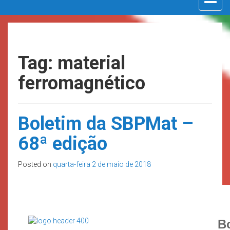
navigat
Tag: material
ferromagnético
Boletim da SBPMat –
68ª edição
Posted on
quarta-feira 2 de maio de 2018
B