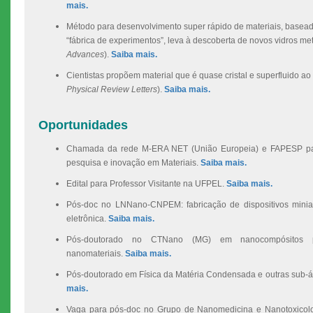
mais.
Método para desenvolvimento super rápido de materiais, baseado 
“fábrica de experimentos”, leva à descoberta de novos vidros me
Advances
).
Saiba mais.
Cientistas propõem material que é quase cristal e superfluido 
Physical Review Letters
).
Saiba mais.
Oportunidades
Chamada da rede M-ERA NET (União Europeia) e FAPESP para
pesquisa e inovação em Materiais.
Saiba mais.
Edital para Professor Visitante na UFPEL.
Saiba mais.
Pós-doc no LNNano-CNPEM: fabricação de dispositivos minia
eletrônica.
Saiba mais.
Pós-doutorado no CTNano (MG) em nanocompósitos po
nanomateriais.
Saiba mais.
Pós-doutorado em Física da Matéria Condensada e outras sub-á
mais.
Vaga para pós-doc no Grupo de Nanomedicina e Nanotoxicolo