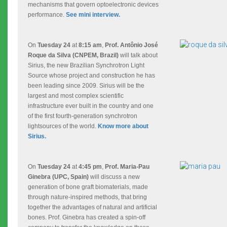
mechanisms that govern optoelectronic devices
performance.
See mini interview.
On
Tuesday 24
at
8:15 am
,
Prof. Antônio José
Roque da Silva (CNPEM, Brazil)
will talk about
Sirius, the new Brazilian Synchrotron Light
Source whose project and construction he has
been leading since 2009. Sirius will be the
largest and most complex scientific
infrastructure ever built in the country and one
of the first fourth-generation synchrotron
lightsources of the world.
Know more about
Sirius.
On
Tuesday 24
at
4:45 pm
,
Prof. Maria-Pau
Ginebra (UPC, Spain)
will discuss a new
generation of bone graft biomaterials, made
through nature-inspired methods, that bring
together the advantages of natural and artificial
bones. Prof. Ginebra has created a spin-off