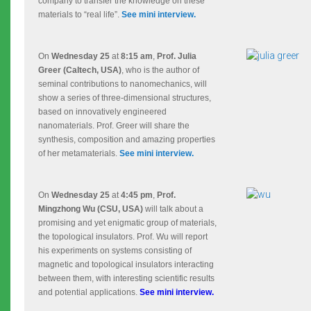
company to transfer the knowledge on these
materials to “real life”.
See mini interview.
On
Wednesday 25
at
8:15 am
,
Prof. Julia
Greer (Caltech, USA)
, who is the author of
seminal contributions to nanomechanics,
will
show a series of three-dimensional structures,
based on innovatively engineered
nanomaterials. Prof. Greer will share the
synthesis, composition and amazing properties
of her metamaterials.
See mini interview.
On
Wednesday 25
at
4:45 pm
,
Prof.
Mingzhong Wu (CSU, USA)
will talk about a
promising and yet enigmatic group of materials,
the topological insulators. Prof. Wu will report
his experiments on systems consisting of
magnetic and topological insulators interacting
between them, with interesting scientific results
and potential applications.
See mini interview.