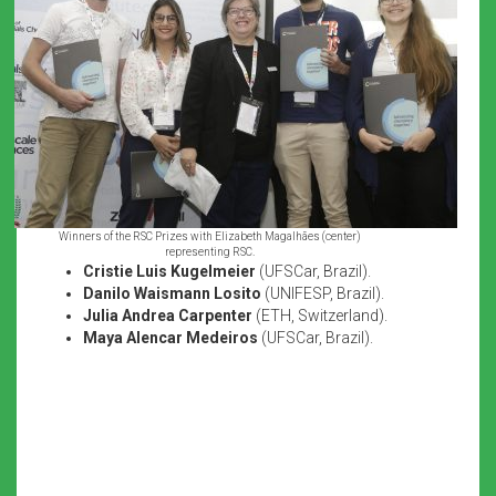
Winners of the RSC Prizes with Elizabeth Magalhães (center)
representing RSC.
Cristie Luis Kugelmeier
(UFSCar, Brazil).
Danilo Waismann Losito
(UNIFESP, Brazil).
Julia Andrea Carpenter
(ETH, Switzerland).
Maya Alencar Medeiros
(UFSCar, Brazil).