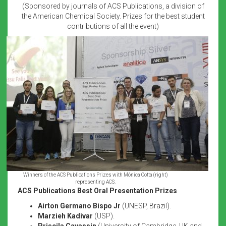
(Sponsored by journals of ACS Publications, a division of
the American Chemical Society. Prizes for the best student
contributions of all the event)
Winners of the ACS Publications Prizes with Mônica Cotta (right)
representing ACS.
ACS Publications Best Oral Presentation Prizes
Airton Germano Bispo Jr
(UNESP, Brazil).
Marzieh Kadivar
(USP).
Priscila Cavassin
(University of Cambridge, UK and