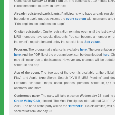
Complex on
Sunday 22
from 5 pm
on. The complex is a 10-minute taxi/U
is recommended to arrive in advance.
Already registered participants.
Participants who have already registere
barcode to avoid queues. Access the
event system
with username and p
“Print registration confirmation page”.
Onsite registration.
Onsite registration remains open until the last day of
MRS members have special discounts. You can become a member or re
the event’s registration and enjoy the special fees.
See values
.
Program.
The program at a glance is available
here
. The presentation 
here
. And the PDF file of the program book can be downloaded
here
.
Ch
may still occur due to desistances. However, any changes will be update
schedule and app.
App of the event.
The free app of the event is available at the officia
Play) and Apple (App Store). Search “XVIII B-MRS Meeting” and dow
Features: schedule, maps, useful phones, personal schedule, QR c
abstracts, and more.
Conference party.
The party will take place on
Wednesday 25
, starting 
Green Valley Club
, elected ‘The Most Prestigious International Club’ i
2019. The band of the party will be the “
Brothers
“. Tickets (limited) will
secretariat from Monday 23.