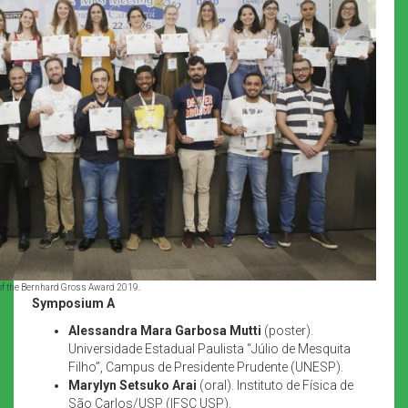
f the Bernhard Gross Award 2019.
Symposium A
Alessandra Mara Garbosa Mutti
(poster).
Universidade Estadual Paulista “Júlio de Mesquita
Filho”, Campus de Presidente Prudente (UNESP).
Marylyn Setsuko Arai
(oral). Instituto de Física de
São Carlos/USP (IFSC USP).