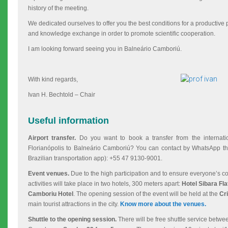
history of the meeting.
We dedicated ourselves to offer you the best conditions for a productive 
and knowledge exchange in order to promote scientific cooperation.
I am looking forward seeing you in Balneário Camboriú.
With kind regards,
Ivan H. Bechtold – Chair
Useful information
Airport transfer.
Do you want to book a transfer from the internati
Florianópolis to Balneário Camboriú? You can contact by WhatsApp t
Brazilian transportation app): +55 47 9130-9001.
Event venues.
Due to the high participation and to ensure everyone’s c
activities will take place in two hotels, 300 meters apart:
Hotel Sibara Fl
Camboriu Hotel
. The opening session of the event will be held at the
Cr
main tourist attractions in the city.
Know more about the venues.
Shuttle to the opening session.
There will be free shuttle service betwe