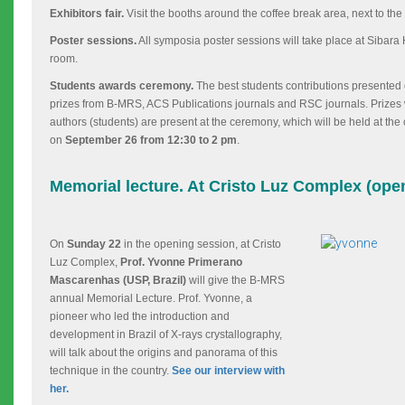
Exhibitors fair.
Visit the booths around the coffee break area, next to the 
Poster sessions.
All symposia poster sessions will take place at Sibara Ho
room.
Students awards ceremony.
The best students contributions presented 
prizes from B-MRS, ACS Publications journals and RSC journals. Prizes w
authors (students) are present at the ceremony, which will be held at the 
on
September 26 from 12:30 to 2 pm
.
Memorial lecture. At Cristo Luz Complex (ope
On
Sunday 22
in the opening session, at
Cristo
Luz Complex,
Prof. Yvonne Primerano
Mascarenhas (USP, Brazil)
will give the B-MRS
annual Memorial Lecture. Prof. Yvonne, a
pioneer who led the introduction and
development in Brazil of X-rays crystallography,
will talk about the origins and panorama of this
technique in the country.
See our interview with
her.