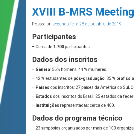
XVIII B-MRS Meeting
Posted on
segunda-feira 28 de outubro de 2019
Participantes
– Cerca de
1.700
participantes.
Dados dos inscritos
–
Gênero
: 56% homens, 44 % mulheres.
– 42 % estudantes de
pós-graduação
, 35 %
profissi
–
Países
dos inscritos: 27 países da América do Sul, C
–
Estados
dos inscritos do Brasil: 25 estados da feder
–
Instituições
representadas: cerca de 400.
Dados do programa técnico
– 23 simpósios organizados por mais de 100 organiza