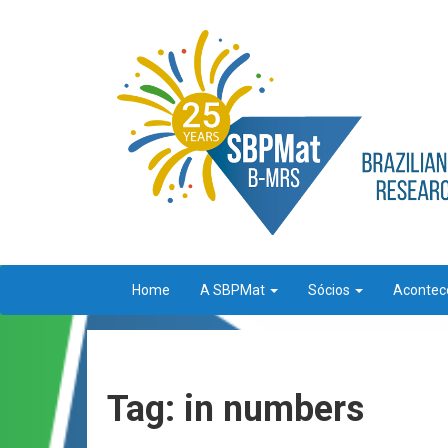
Home
A SBPMat
Sócios
Aconte
Tag: in numbers