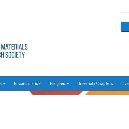
ce
Encontro anual
Eleições
University Chapters
Liv