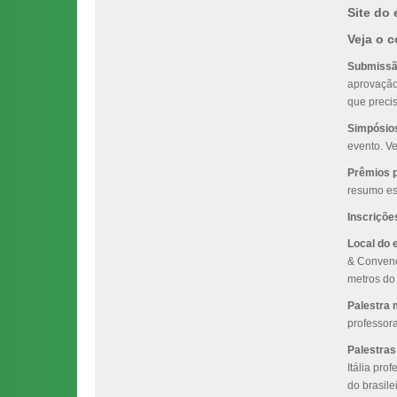
Site do
Veja o 
Submissão
aprovação,
que preci
Simpósio
evento. Ve
Prêmios p
resumo es
Inscriçõe
Local do 
& Convençõ
metros do
Palestra 
professor
Palestras
Itália pro
do brasile