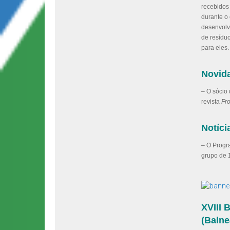
recebidos
durante o
desenvolve
de resíduo
para eles
Novid
– O sócio
revista
Fro
Notíc
– O Prog
grupo de 
XVIII 
(Balne