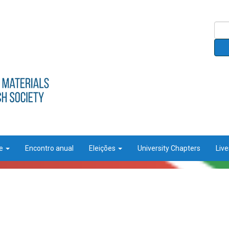
ce
Encontro anual
Eleições
University Chapters
Liv