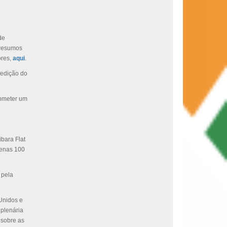
de
 resumos
ores,
aqui
.
 edição do
ubmeter um
ibara Flat
penas 100
 pela
Unidos e
 plenária
 sobre as