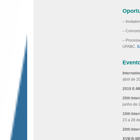
Oport
–
Invitati
– Concurso
– Process
UFABC.
S
Event
Internat
abril de 2
2019 E-M
20th Inte
junho de 
10th Inte
23 a 28 d
20th Inte
XVIII B-M