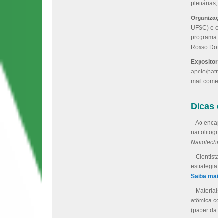
plenárias
Organiza
UFSC) e o
programa 
Rosso Dot
Expositor
apoio/pat
mail come
Dicas 
– Ao enca
nanolitogr
Nanotech
– Cientis
estratégia
Saiba mai
– Materia
atômica c
(paper da