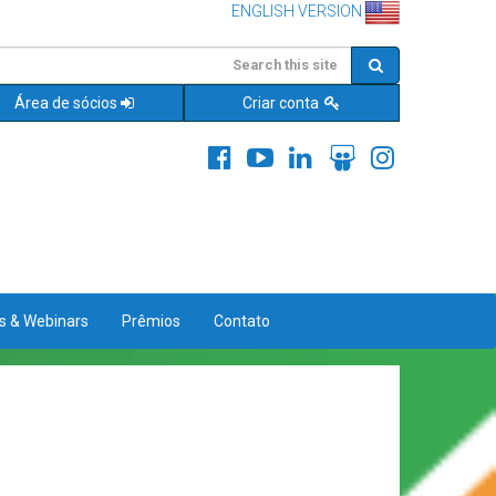
ENGLISH VERSION
Área de sócios
Criar conta
es & Webinars
Prêmios
Contato