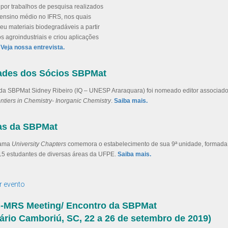
 por trabalhos de pesquisa realizados
 ensino médio no IFRS, nos quais
u materiais biodegradáveis a partir
s agroindustriais e criou aplicações
.
Veja nossa entrevista.
ades dos Sócios SBPMat
 da SBPMat Sidney Ribeiro (IQ – UNESP Araraquara) foi nomeado editor associad
ntiers in Chemistry- Inorganic Chemistry
.
Saiba mais.
ias da SBPMat
rama
University Chapters
comemora o estabelecimento de sua 9ª unidade, formada
15 estudantes de diversas áreas da UFPE.
Saiba mais.
B-MRS Meeting/ Encontro da SBPMat
ário Camboriú, SC, 22 a 26 de setembro de 2019)