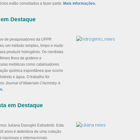
ócios estão convidados a fazer parte.
Mais informações.
o em Destaque
pe de pesquisadores da UFPR
eu um método simples, limpo e muito
para produzir hidrogênio. Os cientistas
 filmes finos de grafeno e
culas metálicas como catalisadores
ação química espontânea que ocorre
hidreto e água. O trabalho foi
 no
Journal of Materials Chemistry A
.
s.
sta em Destaque
mos Juliana Davoglio Estradioto. Esta
18 anos é detentora de uma coleção
 nacionais e internacionais