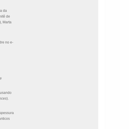
ca da
mitê de
, Marta
dre no e-
e
 usando
nces
).
espessura
nticos