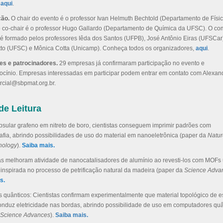
,
aqui
.
ção.
O chair do evento é o professor Ivan Helmuth Bechtold (Departamento de Físi
 co-chair é o professor Hugo Gallardo (Departamento de Química da UFSC). O co
é formado pelos professores Iêda dos Santos (UFPB), José Antônio Eiras (UFSCar)
to (UFSC) e Mônica Cotta (Unicamp). Conheça todos os organizadores,
aqui
.
es e patrocinadores.
29 empresas já confirmaram participação no evento e
rocínio. Empresas interessadas em participar podem entrar em contato com Alexan
rcial@sbpmat.org.br.
de Leitura
psular grafeno em nitreto de boro, cientistas conseguem imprimir padrões com
afia, abrindo possibilidades de uso do material em nanoeletrônica (paper da
Natur
nology
).
Saiba mais.
tas melhoram atividade de nanocatalisadores de alumínio ao revesti-los com MOFs
 inspirada no processo de petrificação natural da madeira (paper da
Science Adva
s.
is quânticos: Cientistas confirmam experimentalmente que material topológico de 
onduz eletricidade nas bordas, abrindo possibilidade de uso em computadores quâ
Science Advances
).
Saiba mais.