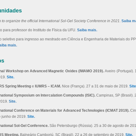
unidades
on to organize the official International Sol-Gel Society Conference in 2021
.
Saiba ma
 para professor do Instituto de Física da UFU.
Saiba mais.
o seletivo para ingresso ao mestrado em Ciência e Engenharia de Materiais do 
aiba mais.
os
ional Workshop on Advanced Magnetic Oxides (IWAMO 2019).
Aveiro (Portugal).
019.
Site.
RS Spring Meeting
e
IUMRS – ICAM.
Nice (França). 27 a 31 de maio de 2019.
Site
rnational Symposium on Intercalation Compounds (ISIC).
Campinas, SP (Brasil). 2
2019.
Site.
rnational Conference on Materials for Advanced Technologies (ICMAT 2019).
Cin
e junho de 2019.
Site.
rnational Sol-Gel Conference.
São Petersburgo (Rússia). 25 a 30 de agosto de 20
RS Meeting.
Balneário Camboriú, SC (Brasil). 22 a 26 de setembro de 2019.
Site.