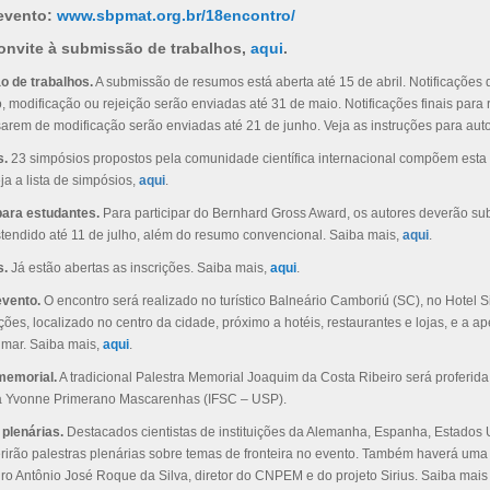
 evento:
www.sbpmat.org.br/18encontro/
convite à submissão de trabalhos,
aqui
.
 de trabalhos.
A submissão de resumos está aberta até 15 de abril. Notificações 
 modificação ou rejeição serão enviadas até 31 de maio. Notificações finais para
sarem de modificação serão enviadas até 21 de junho. Veja as instruções para aut
s.
23 simpósios propostos pela comunidade científica internacional compõem esta
ja a lista de simpósios,
aqui
.
ara estudantes.
Para participar do Bernhard Gross Award, os autores deverão s
tendido até 11 de julho, além do resumo convencional. Saiba mais,
aqui
.
s.
Já estão abertas as inscrições. Saiba mais,
aqui
.
evento.
O encontro será realizado no turístico Balneário Camboriú (SC), no Hotel S
es, localizado no centro da cidade, próximo a hotéis, restaurantes e lojas, e a a
 mar. Saiba mais,
aqui
.
memorial.
A tradicional Palestra Memorial Joaquim da Costa Ribeiro será proferida
a Yvonne Primerano Mascarenhas (IFSC – USP).
 plenárias.
Destacados cientistas de instituições da Alemanha, Espanha, Estados 
ferirão palestras plenárias sobre temas de fronteira no evento. Também haverá uma
iro Antônio José Roque da Silva, diretor do CNPEM e do projeto Sirius. Saiba mais