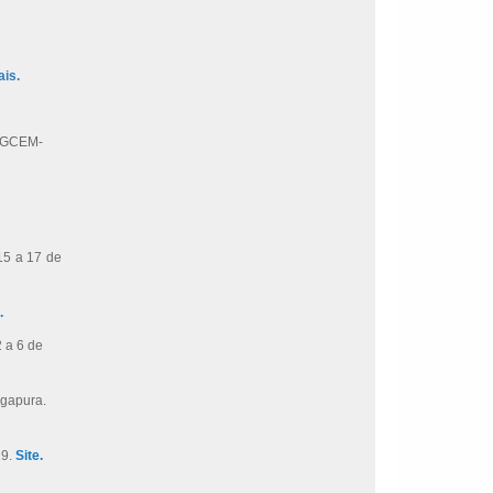
is.
PPGCEM-
 15 a 17 de
.
 a 6 de
gapura.
19.
Site.