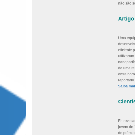
não são s
Artig
Uma equi
desenvolv
eficiente 
utilizaram
nanopartí
de uma re
entre boro
reportado
Saiba mai
Cienti
Entrevista
jovem de 
de prêmios