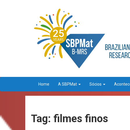
Home
A SBPMat
Sócios
Aconte
Tag: filmes finos