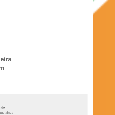
eira
em
s de
 que ainda