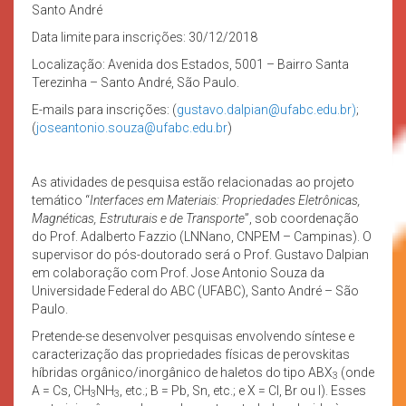
Santo André
Data limite para inscrições: 30/12/2018
Localização: Avenida dos Estados, 5001 – Bairro Santa
Terezinha – Santo André, São Paulo.
E-mails para inscrições: (
gustavo.dalpian@ufabc.edu.br)
;
(
joseantonio.souza@ufabc.edu.br
)
As atividades de pesquisa estão relacionadas ao projeto
temático “
Interfaces em Materiais: Propriedades Eletrônicas,
Magnéticas, Estruturais e de Transporte
”, sob coordenação
do Prof. Adalberto Fazzio (LNNano, CNPEM – Campinas). O
supervisor do pós-doutorado será o Prof. Gustavo Dalpian
em colaboração com Prof. Jose Antonio Souza da
Universidade Federal do ABC (UFABC), Santo André – São
Paulo.
Pretende-se desenvolver pesquisas envolvendo síntese e
caracterização das propriedades físicas de perovskitas
híbridas orgânico/inorgânico de haletos do tipo ABX
(onde
3
A = Cs, CH
NH
, etc.; B = Pb, Sn, etc.; e X = Cl, Br ou I). Esses
3
3