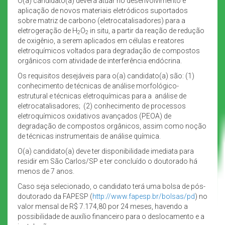
O(a) candidato(a) deverá atuar no desenvolvimento e
aplicação de novos materiais eletródicos suportados
sobre matriz de carbono (eletrocatalisadores) para a
eletrogeração de H
O
in situ, a partir da reação de redução
2
2
de oxigênio, a serem aplicados em células e reatores
eletroquímicos voltados para degradação de compostos
orgânicos com atividade de interferência endócrina.
Os requisitos desejáveis para o(a) candidato(a) são: (1)
conhecimento de técnicas de análise morfológico-
estrutural e técnicas eletroquímicas para a análise de
eletrocatalisadores; (2) conhecimento de processos
eletroquímicos oxidativos avançados (PEOA) de
degradação de compostos orgânicos, assim como noção
de técnicas instrumentais de análise química.
O(a) candidato(a) deve ter disponibilidade imediata para
residir em São Carlos/SP e ter concluído o doutorado há
menos de 7 anos.
Caso seja selecionado, o candidato terá uma bolsa de pós-
doutorado da FAPESP (
http://www.fapesp.br/bolsas/pd
) no
valor mensal de R$ 7.174,80 por 24 meses, havendo a
possibilidade de auxílio financeiro para o deslocamento e a