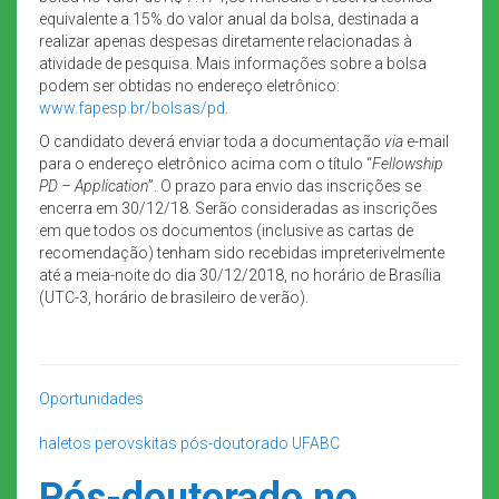
equivalente a 15% do valor anual da bolsa, destinada a
realizar apenas despesas diretamente relacionadas à
atividade de pesquisa. Mais informações sobre a bolsa
podem ser obtidas no endereço eletrônico:
www.fapesp.br/bolsas/pd
.
O candidato deverá enviar toda a documentação
via
e-mail
para o endereço eletrônico acima com o título “
Fellowship
PD – Application
”. O prazo para envio das inscrições se
encerra em 30/12/18. Serão consideradas as inscrições
em que todos os documentos (inclusive as cartas de
recomendação) tenham sido recebidas impreterivelmente
até a meia-noite do dia 30/12/2018, no horário de Brasília
(UTC-3, horário de brasileiro de verão).
Oportunidades
haletos
perovskitas
pós-doutorado
UFABC
Pós-doutorado no