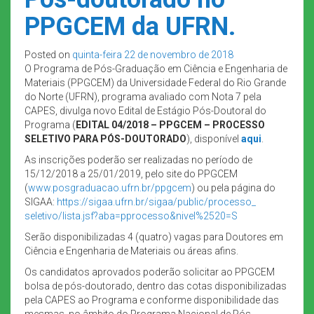
PPGCEM da UFRN.
Posted on
quinta-feira 22 de novembro de 2018
O Programa de Pós-Graduação em Ciência e Engenharia de
Materiais (PPGCEM) da Universidade Federal do Rio Grande
do Norte (UFRN), programa avaliado com Nota 7 pela
CAPES, divulga novo Edital de Estágio Pós-Doutoral do
Programa (
EDITAL 04/2018 – PPGCEM – PROCESSO
SELETIVO PARA PÓS-DOUTORADO
), disponível
aqui
.
As inscrições poderão ser realizadas no período de
15/12/2018 a 25/01/2019, pelo site do PPGCEM
(
www.posgraduacao.ufrn.br/
ppgcem
) ou pela página do
SIGAA:
https://sigaa.ufrn.br/
sigaa/public/processo_
seletivo/lista.jsf?aba=
pprocesso&nivel%2520=S
Serão disponibilizadas 4 (quatro) vagas para Doutores em
Ciência e Engenharia de Materiais ou áreas afins.
Os candidatos aprovados poderão solicitar ao PPGCEM
bolsa de pós-doutorado, dentro das cotas disponibilizadas
pela CAPES ao Programa e conforme disponibilidade das
mesmas, no âmbito do Programa Nacional de Pós-