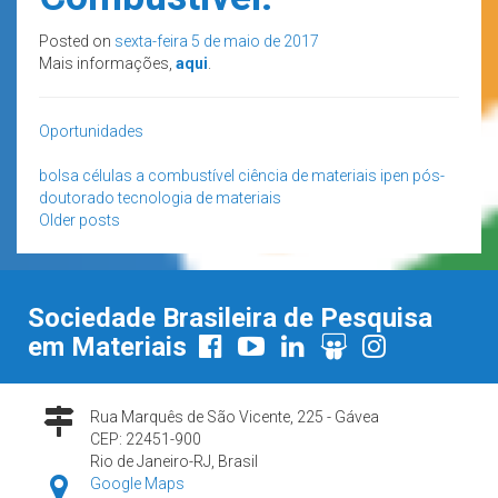
Posted on
sexta-feira 5 de maio de 2017
Mais informações,
aqui
.
Oportunidades
bolsa
células a combustível
ciência de materiais
ipen
pós-
doutorado
tecnologia de materiais
Posts
Older posts
navigation
Sociedade Brasileira de Pesquisa
em Materiais
Rua Marquês de São Vicente, 225 - Gávea
CEP: 22451-900
Rio de Janeiro-RJ, Brasil
Google Maps