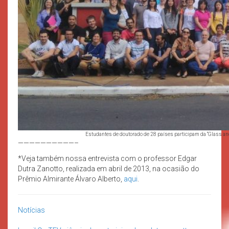
Estudantes de doutorado de 28 países participam da “Glass a
——————————–
*Veja também nossa entrevista com o professor Edgar
Dutra Zanotto, realizada em abril de 2013, na ocasião do
Prêmio Almirante Álvaro Alberto,
aqui
.
Notícias