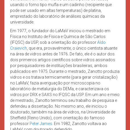
usando o forno tipo mufla e um cadinho (recipiente que
pode ser usado em altas temperaturas) de platina,
emprestado do laboratório de análises químicas da
universidade.
Em 1977, o fundador do LaMaV iniciou o mestrado em
Física no Instituto de Física e Química de São Carlos
(IFQSC) da USP, sob a orientação do professor
Aldo
Craievich
, que era, provavelmente, o único cientista atuante
na área de vidros antes de 1976. De fato, ele é o autor dos
dois primeiros artigos científicos sobre vidros assinados
por pesquisadores de instituições brasileiras, ambos
publicados em 1975. Durante o mestrado, Zanotto produzia
vidros e os tratava termicamente (para gerar cristalização)
no LaMaV, fazia averiguação por microscopia no
laboratório de metalurgia do DEMa, e caracterizava os
vidros por DRX e SAXS no IFQSC da USP. Em um ano e meio
de mestrado, Zanotto terminou seu trabalho de pesquisa e
defendeu a dissertação. No mesmo ano, ele iniciou o
doutorado, também na área de vidros, na Universidade de
Sheffield (Reino Unido), com orientação do famoso
professor
Peter James
. Em 1982, Zanotto voltava ao
LaMaV com doutorado defendido.