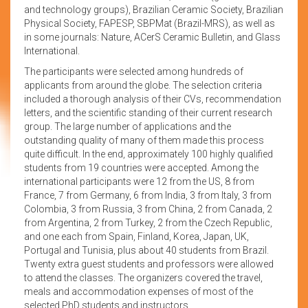
and technology groups), Brazilian Ceramic Society, Brazilian
Physical Society, FAPESP, SBPMat (Brazil-MRS), as well as
in some journals: Nature, ACerS Ceramic Bulletin, and Glass
International.
The participants were selected among hundreds of
applicants from around the globe. The selection criteria
included a thorough analysis of their CVs, recommendation
letters, and the scientific standing of their current research
group. The large number of applications and the
outstanding quality of many of them made this process
quite difficult. In the end, approximately 100 highly qualified
students from 19 countries were accepted. Among the
international participants were 12 from the US, 8 from
France, 7 from Germany, 6 from India, 3 from Italy, 3 from
Colombia, 3 from Russia, 3 from China, 2 from Canada, 2
from Argentina, 2 from Turkey, 2 from the Czech Republic,
and one each from Spain, Finland, Korea, Japan, UK,
Portugal and Tunisia, plus about 40 students from Brazil.
Twenty extra guest students and professors were allowed
to attend the classes. The organizers covered the travel,
meals and accommodation expenses of most of the
selected PhD students and instructors.