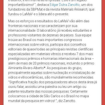
importantíssimo! ”, destaca
Edgar Dutra Zanotto
, um dos
fundadores da SBPMat e da revista
Materials Research,
que
fundou o LaMaV e o lidera até o presente.
Mas os esforços e resultados do LaMaV vão além das
fronteiras nacionais e se caracterizam por sua
internacionalidade. O laboratório já recebeu estudantes e
professores visitantes de dezenas de países. Sua equipe
trouxe ao Brasil os mais importantes congressos
internacionais sobre vidros, participa dos conselhos
editoriais de quase todas as principais revistas científicas
especializadas em materiais vítreos e recebeu 7 dos mais
prestigiosos prêmios e honrarias internacionais da área –
além de mais de 20 prêmios nacionais, incluindo o prêmio
Almirante Álvaro Alberto
*
. As pesquisas do grupo,
principalmente aquelas sobre nucleação e cristalização de
vidros e vitrocerâmicas, são mundialmente reconhecidas.
“Significativa fração dos pesquisadores ativos desta área já
ouviu falar, assistiu uma palestra ou leu um artigo ou
patente resultante das nossas pesquisas. Certamente
colocamos a cidade de São Carlos e o Brasil no mapa
mundial da pesquisa em vidros! ”, diz Zanotto.