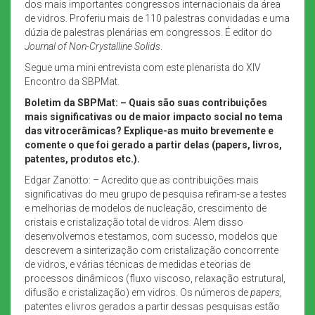
dos mais importantes congressos internacionais da área
de vidros. Proferiu mais de 110 palestras convidadas e uma
dúzia de palestras plenárias em congressos. É editor do
Journal of Non-Crystalline Solids
.
Segue uma mini entrevista com este plenarista do XIV
Encontro da SBPMat.
Boletim da SBPMat: – Quais são suas contribuições
mais significativas ou de maior impacto social no tema
das vitrocerâmicas? Explique-as muito brevemente e
comente o que foi gerado a partir delas (papers, livros,
patentes, produtos etc.).
Edgar Zanotto: – Acredito que as contribuições mais
significativas do meu grupo de pesquisa refiram-se a testes
e melhorias de modelos de nucleação, crescimento de
cristais e cristalização total de vidros. Alem disso
desenvolvemos e testamos, com sucesso, modelos que
descrevem a sinterização com cristalização concorrente
de vidros, e várias técnicas de medidas e teorias de
processos dinâmicos (fluxo viscoso, relaxação estrutural,
difusão e cristalização) em vidros. Os números de
papers
,
patentes e livros gerados a partir dessas pesquisas estão