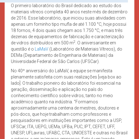
O primeiro laboratório do Brasil dedicado ao estudo dos
materiais vítreos completa 40 anos neste mês de dezembro
de 2016. Esse laboratório, que iniciou suas atividades com
apenas um forninho tipo mufla de até 1.100 °C, hoje possui
18 fornos, 4 dois quais chegam aos 1.750 °C, e mais três
dezenas de equipamentos de fabricação e caracterização
2
de vidros distribuídos em 500 m
. O aniversariante em
questão é o
LaMaV
(Laboratório de Materiais Vítreos), do
DEMa (Departamento de Engenharia de Materiais) da
Universidade Federal de São Carlos (UFSCar).
No 40º aniversário do LaMaV, a equipe se manifesta
plenamente satisfeita com suas realizações [veja box ao
lado]. O trabalho pioneiro do laboratório foi essencial na
geração, disseminação e aplicação no país do
conhecimento científico sobre vidros, tanto no meio
acadêmico quanto na indústria. “Formamos
aproximadamente uma centena de mestres, doutores e
pós-docs, que hoje trabalham como professores e
pesquisadores em instituições importantes como a USP,
UFSCar, ITA, UEPG, UEMa, UFBa, PUC, IPT, CEFET, UFF,
UNESP, UFLavras, UFABC, CTA, UNIOESTE e outras no Brasil
e exterior, e em inúmeras empresas. Este é um legado