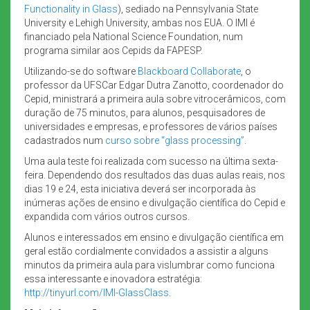
Functionality in Glass
), sediado na Pennsylvania State
University e Lehigh University, ambas nos EUA. O IMI é
financiado pela National Science Foundation, num
programa similar aos Cepids da FAPESP.
Utilizando-se do software
Blackboard Collaborate
, o
professor da UFSCar Edgar Dutra Zanotto, coordenador do
Cepid, ministrará a primeira aula sobre vitrocerâmicos, com
duração de 75 minutos, para alunos, pesquisadores de
universidades e empresas, e professores de vários países
cadastrados num
curso sobre “glass processing”
.
Uma aula teste foi realizada com sucesso na última sexta-
feira. Dependendo dos resultados das duas aulas reais, nos
dias 19 e 24, esta iniciativa deverá ser incorporada às
inúmeras ações de ensino e divulgação científica do Cepid e
expandida com vários outros cursos.
Alunos e interessados em ensino e divulgação científica em
geral estão cordialmente convidados a assistir a alguns
minutos da primeira aula para vislumbrar como funciona
essa interessante e inovadora estratégia:
http://tinyurl.com/IMI-GlassClass
.