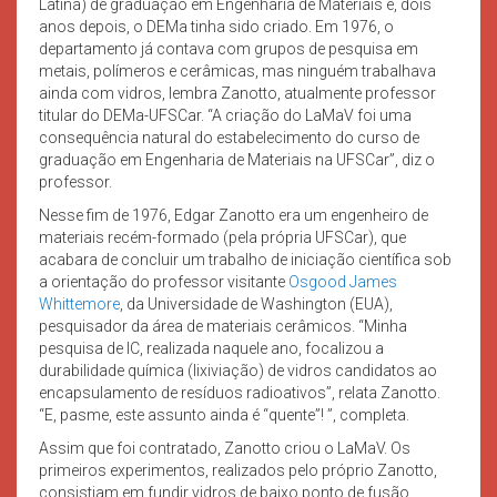
Latina) de graduação em Engenharia de Materiais e, dois
anos depois, o DEMa tinha sido criado. Em 1976, o
departamento já contava com grupos de pesquisa em
metais, polímeros e cerâmicas, mas ninguém trabalhava
ainda com vidros, lembra Zanotto, atualmente professor
titular do DEMa-UFSCar. “A criação do LaMaV foi uma
consequência natural do estabelecimento do curso de
graduação em Engenharia de Materiais na UFSCar”, diz o
professor.
Nesse fim de 1976, Edgar Zanotto era um engenheiro de
materiais recém-formado (pela própria UFSCar), que
acabara de concluir um trabalho de iniciação científica sob
a orientação do professor visitante
Osgood James
Whittemore
, da Universidade de Washington (EUA),
pesquisador da área de materiais cerâmicos. “Minha
pesquisa de IC, realizada naquele ano, focalizou a
durabilidade química (lixiviação) de vidros candidatos ao
encapsulamento de resíduos radioativos”, relata Zanotto.
“E, pasme, este assunto ainda é “quente”! ”, completa.
Assim que foi contratado, Zanotto criou o LaMaV. Os
primeiros experimentos, realizados pelo próprio Zanotto,
consistiam em fundir vidros de baixo ponto de fusão,