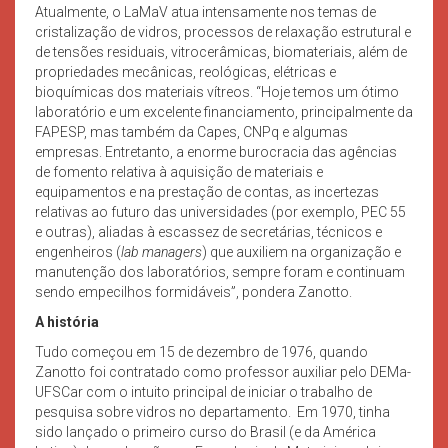
Atualmente, o LaMaV atua intensamente nos temas de
cristalização de vidros, processos de relaxação estrutural e
de tensões residuais, vitrocerâmicas, biomateriais, além de
propriedades mecânicas, reológicas, elétricas e
bioquímicas dos materiais vítreos. “Hoje temos um ótimo
laboratório e um excelente financiamento, principalmente da
FAPESP, mas também da Capes, CNPq e algumas
empresas. Entretanto, a enorme burocracia das agências
de fomento relativa à aquisição de materiais e
equipamentos e na prestação de contas, as incertezas
relativas ao futuro das universidades (por exemplo, PEC 55
e outras), aliadas à escassez de secretárias, técnicos e
engenheiros (
lab managers
) que auxiliem na organização e
manutenção dos laboratórios, sempre foram e continuam
sendo empecilhos formidáveis”, pondera Zanotto.
A história
Tudo começou em 15 de dezembro de 1976, quando
Zanotto foi contratado como professor auxiliar pelo DEMa-
UFSCar com o intuito principal de iniciar o trabalho de
pesquisa sobre vidros no departamento. Em 1970, tinha
sido lançado o primeiro curso do Brasil (e da América