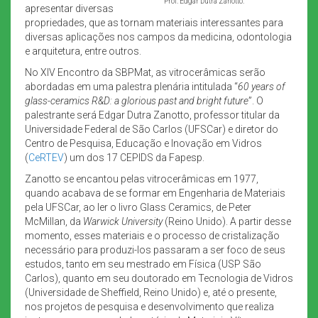
Prof. Edgar Dutra Zanotto.
apresentar diversas
propriedades, que as tornam materiais interessantes para
diversas aplicações nos campos da medicina, odontologia
e arquitetura, entre outros.
No XIV Encontro da SBPMat, as vitrocerâmicas serão
abordadas em uma palestra plenária intitulada “
60 years of
glass-ceramics R&D: a glorious past and bright future
”. O
palestrante será Edgar Dutra Zanotto, professor titular da
Universidade Federal de São Carlos (UFSCar) e diretor do
Centro de Pesquisa, Educação e Inovação em Vidros
(
CeRTEV
) um dos 17 CEPIDS da Fapesp.
Zanotto se encantou pelas vitrocerâmicas em 1977,
quando acabava de se formar em Engenharia de Materiais
pela UFSCar, ao ler o livro Glass Ceramics, de Peter
McMillan, da
Warwick University
(Reino Unido). A partir desse
momento, esses materiais e o processo de cristalização
necessário para produzi-los passaram a ser foco de seus
estudos, tanto em seu mestrado em Física (USP São
Carlos), quanto em seu doutorado em Tecnologia de Vidros
(Universidade de Sheffield, Reino Unido) e, até o presente,
nos projetos de pesquisa e desenvolvimento que realiza