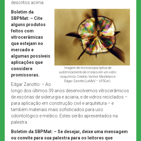
descritos acima.
Boletim da
SBPMat: – Cite
alguns produtos
feitos com
vitrocerâmicas
que estejam no
mercado e
algumas possíveis
aplicações que
considere
Imagem de microscopia óptica de
autotrincamento de cristais em um vidro
promissoras.
isoquímico. Crédito: Valmor Mastelaro e
Edgar Zanotto (LaMaV – UFSCar).
Edgar Zanotto: – Ao
longo dos últimos 39 anos desenvolvemos vitrocerâmicos
de escórias de siderurgia e aciaria, e de vidros reciclados –
para aplicação em construção civil e arquitetura – e
também materiais mais sofisticados para uso
odontológico e médico. Estes serão apresentados na
palestra.
Boletim da SBPMat: – Se desejar, deixe uma mensagem
ou convite para sua palestra para os leitores que