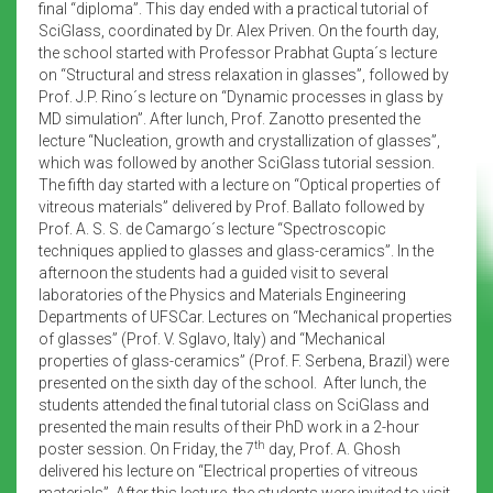
final “diploma”. This day ended with a practical tutorial of
SciGlass, coordinated by Dr. Alex Priven. On the fourth day,
the school started with Professor Prabhat Gupta´s lecture
on “Structural and stress relaxation in glasses”, followed by
Prof. J.P. Rino´s lecture on “Dynamic processes in glass by
MD simulation”. After lunch, Prof. Zanotto presented the
lecture “Nucleation, growth and crystallization of glasses”,
which was followed by another SciGlass tutorial session.
The fifth day started with a lecture on “Optical properties of
vitreous materials” delivered by Prof. Ballato followed by
Prof. A. S. S. de Camargo´s lecture “Spectroscopic
techniques applied to glasses and glass-ceramics”. In the
afternoon the students had a guided visit to several
laboratories of the Physics and Materials Engineering
Departments of UFSCar. Lectures on “Mechanical properties
of glasses” (Prof. V. Sglavo, Italy) and “Mechanical
properties of glass-ceramics” (Prof. F. Serbena, Brazil) were
presented on the sixth day of the school. After lunch, the
students attended the final tutorial class on SciGlass and
presented the main results of their PhD work in a 2-hour
th
poster session. On Friday, the 7
day, Prof. A. Ghosh
delivered his lecture on “Electrical properties of vitreous
materials”. After this lecture, the students were invited to visit