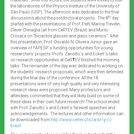
the laboratories of the Physics Institute of the University of
São Paulo (USP). The afternoon was dedicated to the final
th
discussions about the postdoctoral projects. The 8
day
started with the presentations of Prof. Peitl, Marina Trevelin,
Clever Chinaglia (all from CeRTEV (Brazil) and Murilo
Crovace on “Bioactive glasses and glass-ceramics”. After
this presentation, Prof. Osvaldo N. Oliveira Junior gave an
overview of FAPESP`s funding opportunities for young
researchers’ projects. Profs. Zanotto´s and Eckert´s talks
on research opportunities at CeR
T
EV finished the morning
talks. The remainder of the day was dedicated to working on
the students´ research proposals, which were then defended
during the final day of the conference. All the 18
presentations were of very high quality and very interesting
research ideas were proposed. Many professors and
attendees commented that they will likely build on some of
these ideas in their own future research! The school ended
with Prof. Zanotto´s and Eckert´s farewell speeches and
acknowledgements. The lectures and other information can
be downloaded from
http://www.certev.ufscar.br/g-cc-
brasil
.