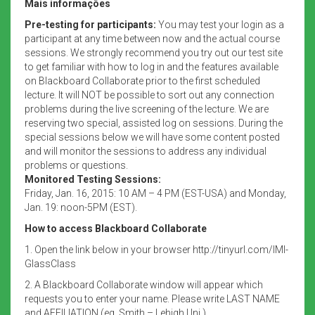
Mais informações
Pre-testing for participants:
You may test your login as a
participant at any time between now and the actual course
sessions. We strongly recommend you try out our test site
to get familiar with how to log in and the features available
on Blackboard Collaborate prior to the first scheduled
lecture. It will NOT be possible to sort out any connection
problems during the live screening of the lecture. We are
reserving two special, assisted log on sessions. During the
special sessions below we will have some content posted
and will monitor the sessions to address any individual
problems or questions.
Monitored Testing Sessions:
Friday, Jan. 16, 2015: 10 AM – 4 PM (EST-USA) and Monday,
Jan. 19: noon-5PM (EST).
How to access Blackboard Collaborate
1. Open the link below in your browser http://tinyurl.com/IMI-
GlassClass
2. A Blackboard Collaborate window will appear which
requests you to enter your name. Please write LAST NAME
and AFFILIATION (eg. Smith – Lehigh Uni.)