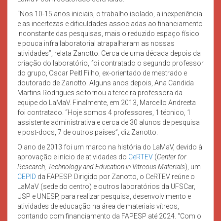
“Nos 10-15 anos iniciais, o trabalho isolado, a inexperiência
e as incertezas e dificuldades associadas ao financiamento
inconstante das pesquisas, mais o reduzido espaço físico
e pouca infra laboratorial atrapalharam as nossas
atividades”, relata Zanotto. Cerca de uma década depois da
criação do laboratório, foi contratado o segundo professor
do grupo, Oscar Peitl Filho, ex-orientado de mestrado e
doutorado de Zanotto. Alguns anos depois, Ana Candida
Martins Rodrigues se tornou a terceira professora da
equipe do LaMaV. Finalmente, em 2013, Marcello Andreeta
foi contratado. “Hoje somos 4 professores, 1 técnico, 1
assistente administrativa e cerca de 30 alunos de pesquisa
e post-docs, 7 de outros países”, diz Zanotto.
O ano de 2013 foi um marco na história do LaMaV, devido à
aprovação e início de atividades do
CeRTEV
(
Center for
Research, Technology and Education in Vitreous Materials
), um
CEPID
da FAPESP. Dirigido por Zanotto, o CeRTEV reúne o
LaMaV (sede do centro) e outros laboratórios da UFSCar,
USP e UNESP, para realizar pesquisa, desenvolvimento e
atividades de educação na área de materiais vítreos,
contando com financiamento da FAPESP até 2024. “Com o