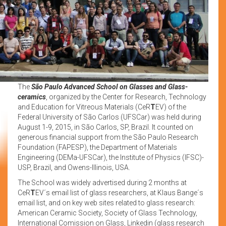
The
São Paulo Advanced School on Glasses and Glass-
ceramics
, organized by the Center for Research, Technology
and Education for Vitreous Materials (CeR
T
EV) of the
Federal University of São Carlos (UFSCar) was held during
August 1-9, 2015, in São Carlos, SP, Brazil. It counted on
generous financial support from the São Paulo Research
Foundation (FAPESP), the Department of Materials
Engineering (DEMa-UFSCar), the Institute of Physics (IFSC)-
USP, Brazil, and Owens-Illinois, USA.
The School was widely advertised during 2 months at
CeR
T
EV´s email list of glass researchers, at Klaus Bange´s
email list, and on key web sites related to glass research:
American Ceramic Society, Society of Glass Technology,
International Comission on Glass, Linkedin (glass research