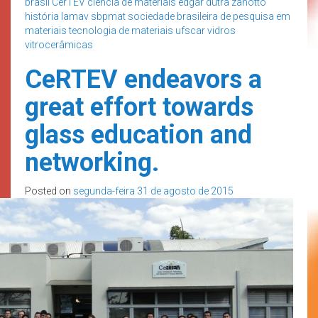
brasil
CerTEV
ciência de materiais
edgar dutra zanotto
história
lamav
sbpmat
sociedade brasileira de pesquisa em
materiais
tecnologia de materiais
ufscar
vidros
vitrocerâmicas
CeRTEV endeavors a
great effort towards
glass education and
networking.
Posted on
segunda-feira 31 de agosto de 2015