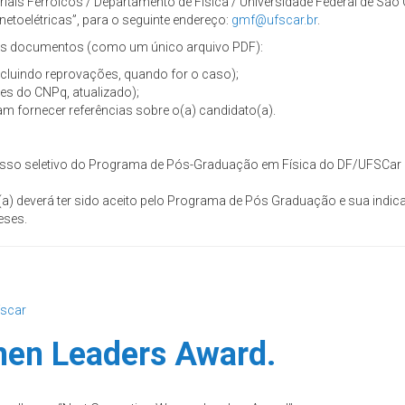
is Ferroicos / Departamento de Física / Universidade Federal de São Ca
toelétricas”, para o seguinte endereço:
gmf@ufscar.br
.
tes documentos (como um único arquivo PDF):
ncluindo reprovações, quando for o caso);
ttes do CNPq, atualizado);
am fornecer referências sobre o(a) candidato(a).
rocesso seletivo do Programa de Pós-Graduação em Física do DF/UFSCa
(a) deverá ter sido aceito pelo Programa de Pós Graduação e sua indic
eses.
fscar
en Leaders Award.