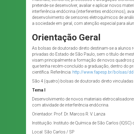
pretende-se desenvolver, avaliar e aplicar novos ma
interferência endócrina (interferentes endócrinos), a
desenvolvimento de sensores eletroquímicos de anális
a sociedade em geral, com atenção especial para alun
Orientação Geral
As bolsas de doutorado direto destinam-se a alunos 
privadas do Estado de São Paulo, sem o título de mes
visam principalmente a formação de novos quadros par
que tenha recém-concluído a graduação, dentro do pra
científica. Referência:
http://www.fapesp.br/bolsas/dd
São 4 (quatro) bolsas de doutorado direto vinculada
Tema I
Desenvolvimento de novos materiais eletrocalisado
com atividade de interferência endócrina.
Orientador: Prof. Dr. Marcos R. V. Lanza
Instituição: Instituto de Química de São Carlos (IQSC)
Local: São Carlos / SP