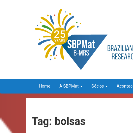
Home
A SBPMat
Sócios
Aconte
Tag: bolsas