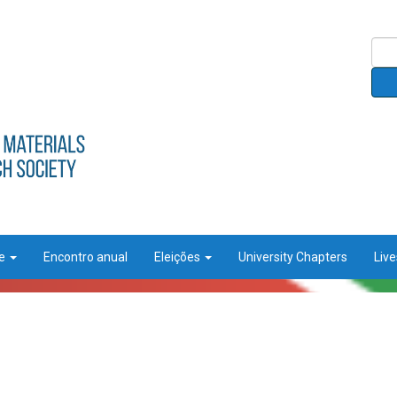
ce
Encontro anual
Eleições
University Chapters
Liv