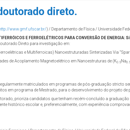
outorado direto.
http://www.gmf.ufscar.br/
) / Departamento de Física / Universidade Fed
IFERRÓICOS E FERROELÉTRICOS PARA CONVERSÃO DE ENERGIA: Sínt
Doutorado Direto para investigação em:
erroelétricas e Multiferroicas) Nanoestruturadas Sinterizadas Via “Spa
edades de Acoplamento Magnetoelétrico em Nanoestruturas de (K
Na
0.5
0.
regularmente matriculados em programas de pós-graduação stricto sens
itos em programa de Mestrado, para o desenvolvimento do projeto de p
outorado, prioriza candidatos que tenham recém-concluído a graduação 
te histórico escolar e, preferencialmente, com experiência comprovada 