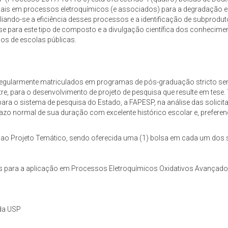
teriais em processos eletroquímicos (e associados) para a degradação
valiando-se a eficiência desses processos e a identificação de subprodu
e para este tipo de composto e a divulgação científica dos conhecimen
os de escolas públicas.
regularmente matriculados em programas de pós-graduação stricto sens
tre, para o desenvolvimento de projeto de pesquisa que resulte em tes
a o sistema de pesquisa do Estado, a FAPESP, na análise das solicitaç
zo normal de sua duração com excelente histórico escolar e, preferen
s ao Projeto Temático, sendo oferecida uma (1) bolsa em cada um dos 
res para a aplicação em Processos Eletroquímicos Oxidativos Avança
 da USP