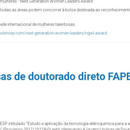
ulheres: “Next Generation Women Leaders Award”.
todas as áreas podem concorrer à bolsa destinada ao reconhecimento
ede internacional de mulheres talentosas.
mckinsey.com/next-generation-women-leaders/ngwl-award
.
sas de doutorado direto FAP
P intitulado “Estudo e aplicação da tecnologia eletroquímica para a a
ca” (Processo 2017/10118-0) está oferecendo 4 (quatro) bolsas de Dou