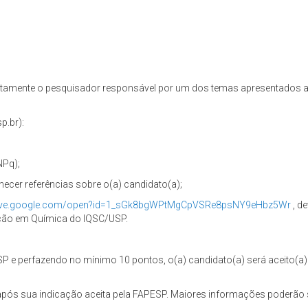
etamente o pesquisador responsável por um dos temas apresentados at
p.br):
NPq);
necer referências sobre o(a) candidato(a);
drive.google.com/open?id=1_sGk8bgWPtMgCpVSRe8psNY9eHbz5Wr
, d
ção em Química do IQSC/USP.
SP e perfazendo no mínimo 10 pontos, o(a) candidato(a) será aceito
 após sua indicação aceita pela FAPESP. Maiores informações poderão 