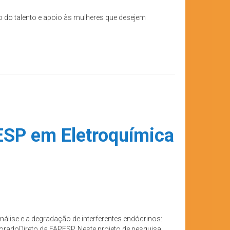
 do talento e apoio às mulheres que desejem
ESP em Eletroquímica
nálise e a degradação de interferentes endócrinos:
toradoDireto da FAPESP. Neste projeto de pesquisa