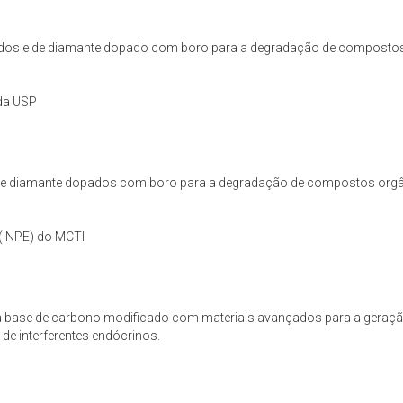
xidos e de diamante dopado com boro para a degradação de compostos 
 da USP
es de diamante dopados com boro para a degradação de compostos orgân
 (INPE) do MCTI
s a base de carbono modificado com materiais avançados para a geração
de interferentes endócrinos.