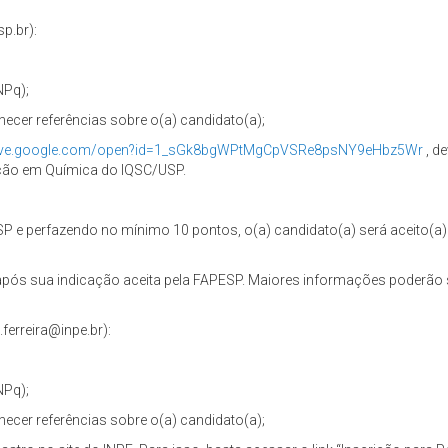
p.br):
NPq);
necer referências sobre o(a) candidato(a);
drive.google.com/open?id=1_sGk8bgWPtMgCpVSRe8psNY9eHbz5Wr
, d
ção em Química do IQSC/USP.
SP e perfazendo no mínimo 10 pontos, o(a) candidato(a) será aceito
 após sua indicação aceita pela FAPESP. Maiores informações poderão 
ferreira@inpe.br):
NPq);
necer referências sobre o(a) candidato(a);