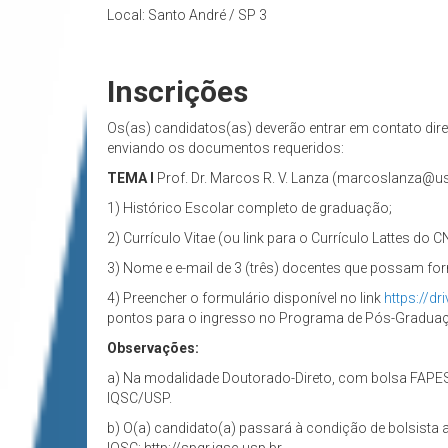
Local: Santo André / SP 3
Inscrições
Os(as) candidatos(as) deverão entrar em contato dir
enviando os documentos requeridos:
TEMA I
Prof. Dr. Marcos R. V. Lanza (marcoslanza@us
1) Histórico Escolar completo de graduação;
2) Currículo Vitae (ou link para o Currículo Lattes do C
3) Nome e e-mail de 3 (três) docentes que possam for
4) Preencher o formulário disponível no link
https://
pontos para o ingresso no Programa de Pós-Gradua
Observações:
a) Na modalidade Doutorado-Direto, com bolsa FAPE
IQSC/USP.
b) O(a) candidato(a) passará à condição de bolsista