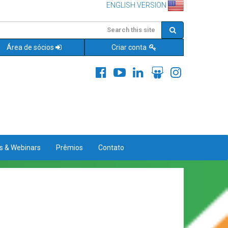
ENGLISH VERSION
Área de sócios
Criar conta
es & Webinars
Prêmios
Contato