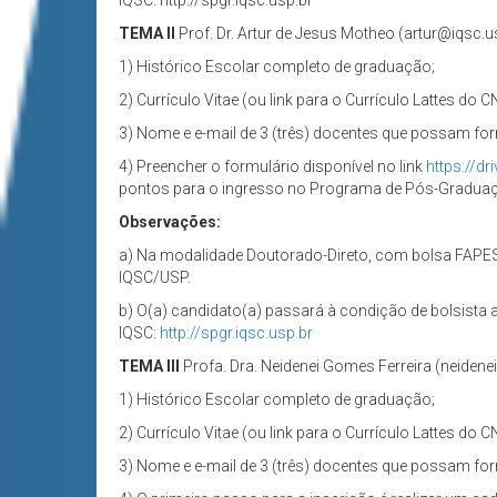
IQSC: http://spgr.iqsc.usp.br
TEMA II
Prof. Dr. Artur de Jesus Motheo (artur@iqsc.us
1) Histórico Escolar completo de graduação;
2) Currículo Vitae (ou link para o Currículo Lattes do C
3) Nome e e-mail de 3 (três) docentes que possam for
4) Preencher o formulário disponível no link
https://
pontos para o ingresso no Programa de Pós-Gradua
Observações:
a) Na modalidade Doutorado-Direto, com bolsa FAPE
IQSC/USP.
b) O(a) candidato(a) passará à condição de bolsista
IQSC:
http://spgr.iqsc.usp.br
TEMA III
Profa. Dra. Neidenei Gomes Ferreira (neidenei.
1) Histórico Escolar completo de graduação;
2) Currículo Vitae (ou link para o Currículo Lattes do C
3) Nome e e-mail de 3 (três) docentes que possam for