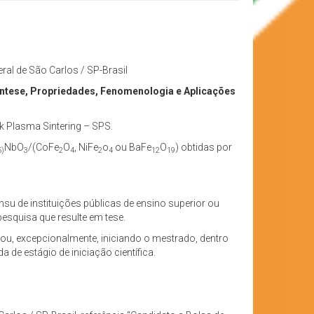
eral de São Carlos / SP-Brasil
ese, Propriedades, Fenomenologia e Aplicações
rk Plasma Sintering – SPS.
NbO
/(CoFe
O
, NiFe
o
ou BaFe
O
) obtidas por
5)
3
2
4
2
4
12
19
u de instituições públicas de ensino superior ou
esquisa que resulte em tese.
ou, excepcionalmente, iniciando o mestrado, dentro
de estágio de iniciação científica.