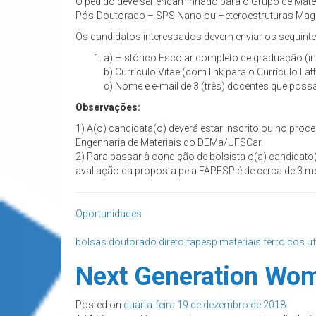
O pedido deve ser encaminhado para o Grupo de Materia
Pós-Doutorado – SPS Nano ou Heteroestruturas Magne
Os candidatos interessados devem enviar os seguin
a) Histórico Escolar completo de graduação (i
b) Currículo Vitae (com link para o Currículo La
c) Nome e e-mail de 3 (três) docentes que poss
Observações:
1) A(o) candidata(o) deverá estar inscrito ou no p
Engenharia de Materiais do DEMa/UFSCar.
2) Para passar à condição de bolsista o(a) candidato
avaliação da proposta pela FAPESP é de cerca de 3 m
Oportunidades
bolsas
doutorado direto
fapesp
materiais ferroicos
u
Next Generation Wom
Posted on
quarta-feira 19 de dezembro de 2018