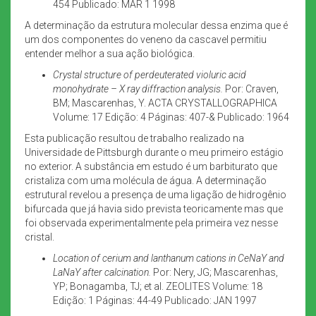
454 Publicado: MAR 1 1998
A determinação da estrutura molecular dessa enzima que é
um dos componentes do veneno da cascavel permitiu
entender melhor a sua ação biológica.
Crystal structure of perdeuterated violuric acid
monohydrate – X ray diffraction analysis.
Por: Craven,
BM; Mascarenhas, Y. ACTA CRYSTALLOGRAPHICA
Volume: 17 Edição: 4 Páginas: 407-& Publicado: 1964
Esta publicação resultou de trabalho realizado na
Universidade de Pittsburgh durante o meu primeiro estágio
no exterior. A substância em estudo é um barbiturato que
cristaliza com uma molécula de água. A determinação
estrutural revelou a presença de uma ligação de hidrogênio
bifurcada que já havia sido prevista teoricamente mas que
foi observada experimentalmente pela primeira vez nesse
cristal.
Location of cerium and lanthanum cations in CeNaY and
LaNaY after calcination.
Por: Nery, JG; Mascarenhas,
YP; Bonagamba, TJ; et al. ZEOLITES Volume: 18
Edição: 1 Páginas: 44-49 Publicado: JAN 1997