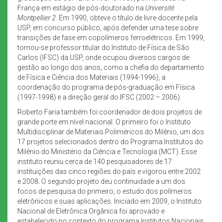
França em estágio de pós-doutorado na
Université
Montpellier 2
. Em 1990, obteve o título de livre-docente pela
USP, em concurso público, após defender uma tese sobre
transições de fase em copolímeros ferroelétricos. Em 1999,
tornou-se professor titular do Instituto de Física de São
Carlos (IFSC) da USP, onde ocupou diversos cargos de
gestão ao longo dos anos, como a chefia do departamento
de Física e Ciência dos Materiais (1994-1996), a
coordenação do programa de pós-graduação em Física
(1997-1998) e a direção geral do IFSC (2002 – 2006).
Roberto Faria também foi coordenador de dois projetos de
grande porte em nível nacional. O primeiro foi o Instituto
Multidisciplinar de Materiais Poliméricos do Milênio, um dos
17 projetos selecionados dentro do Programa Institutos do
Milênio do Ministério da Ciência e Tecnologia (MCT). Esse
instituto reuniu cerca de 140 pesquisadores de 17
instituições das cinco regiões do país e vigorou entre 2002
e 2008. O segundo projeto deu continuidade a um dos
focos de pesquisa do primeiro, o estudo dos polímeros
eletrônicos e suas aplicações. Iniciado em 2009, o Instituto
Nacional de Eletrônica Orgânica foi aprovado e
estabelecido no contexto do programa Institutos Nacionais