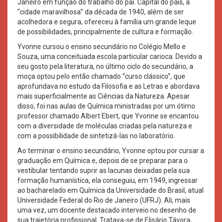
Janeiro em função do trabalho do pai. Capital do país, a
“cidade maravilhosa” da década de 1940, além de ser
acolhedora e segura, ofereceu à família um grande leque
de possibilidades, principalmente de cultura e formação.
Yvonne cursou o ensino secundário no Colégio Mello e
Souza, uma conceituada escola particular carioca. Devido a
seu gosto pela literatura, no último ciclo do secundário, a
moça optou pelo então chamado “curso clássico”, que
aprofundava no estudo da Filosofia e as Letras e abordava
mais superficialmente as Ciências da Natureza. Apesar
disso, foi nas aulas de Química ministradas por um ótimo
professor chamado Albert Ebert, que Yvonne se encantou
com a diversidade de moléculas criadas pela natureza e
com a possibilidade de sintetizá-las no laboratório.
Ao terminar o ensino secundário, Yvonne optou por cursar a
graduação em Química e, depois de se preparar para o
vestibular tentando suprir as lacunas deixadas pela sua
formação humanística, ela conseguiu, em 1949, ingressar
ao bacharelado em Química da Universidade do Brasil, atual
Universidade Federal do Rio de Janeiro (UFRJ). Ali, mais
uma vez, um docente destacado interveio no desenho de
sua trajetória profissional. Tratava-se de Elisário Távora,