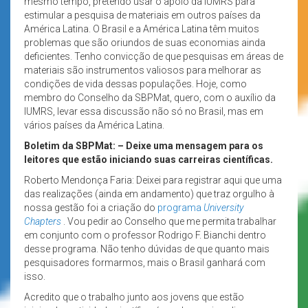
mesmo tempo, pretendo usar o apoio da IUMRS para
estimular a pesquisa de materiais em outros países da
América Latina. O Brasil e a América Latina têm muitos
problemas que são oriundos de suas economias ainda
deficientes. Tenho convicção de que pesquisas em áreas de
materiais são instrumentos valiosos para melhorar as
condições de vida dessas populações. Hoje, como
membro do Conselho da SBPMat, quero, com o auxílio da
IUMRS, levar essa discussão não só no Brasil, mas em
vários países da América Latina.
Boletim da SBPMat: – Deixe uma mensagem para os
leitores que estão iniciando suas carreiras científicas.
Roberto Mendonça Faria: Deixei para registrar aqui que uma
das realizações (ainda em andamento) que traz orgulho à
nossa gestão foi a criação do
programa
University
Chapters
. Vou pedir ao Conselho que me permita trabalhar
em conjunto com o professor Rodrigo F. Bianchi dentro
desse programa. Não tenho dúvidas de que quanto mais
pesquisadores formarmos, mais o Brasil ganhará com
isso.
Acredito que o trabalho junto aos jovens que estão