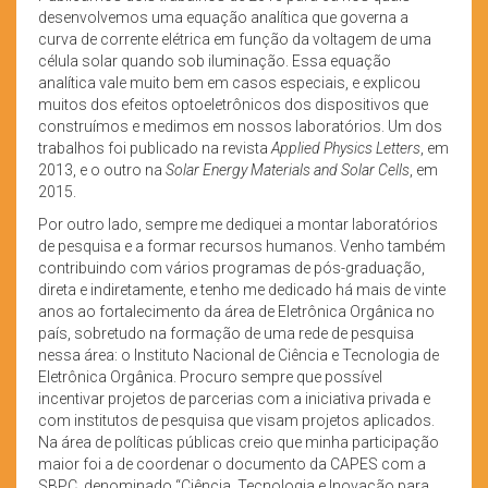
desenvolvemos uma equação analítica que governa a
curva de corrente elétrica em função da voltagem de uma
célula solar quando sob iluminação. Essa equação
analítica vale muito bem em casos especiais, e explicou
muitos dos efeitos optoeletrônicos dos dispositivos que
construímos e medimos em nossos laboratórios. Um dos
trabalhos foi publicado na revista
Applied Physics Letters
, em
2013, e o outro na
Solar Energy Materials and Solar Cells
, em
2015.
Por outro lado, sempre me dediquei a montar laboratórios
de pesquisa e a formar recursos humanos. Venho também
contribuindo com vários programas de pós-graduação,
direta e indiretamente, e tenho me dedicado há mais de vinte
anos ao fortalecimento da área de Eletrônica Orgânica no
país, sobretudo na formação de uma rede de pesquisa
nessa área: o Instituto Nacional de Ciência e Tecnologia de
Eletrônica Orgânica. Procuro sempre que possível
incentivar projetos de parcerias com a iniciativa privada e
com institutos de pesquisa que visam projetos aplicados.
Na área de políticas públicas creio que minha participação
maior foi a de coordenar o documento da CAPES com a
SBPC, denominado “Ciência, Tecnologia e Inovação para