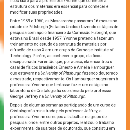
ficou claro para a professora Yvonne que conhecer a
estrutura dos materiais era essencial para conhecer e
modificar suas propriedades.
Entre 1959 e 1960, os Mascarenha passaram 16 meses na
cidade de Pittsburgh (Estados Unidos) fazendo estágios de
pesquisa com apoio financeiro da Comissão Fulbright, que
estava no Brasil desde 1957. Yvonne pretendia fazer um
treinamento no estudo da estrutura de materiais por
difração de raios X em um grupo do Carnegie Institute of
Technology. Porém, ao conhecer o grupo, ela ficou
decepcionada. Foi então que, por acaso, ela encontrou o
casal de físicos brasileiros Ernesto e Amélia Hamburguer,
que estavam na
University of Pittsburgh
fazendo doutorado
e mestrado, respectivamente. Os Hamburguer sugeriram à
professora Yvonne que tentasse fazer um estágio no
laboratório de Cristalografia coordenado pelo professor
George Jeffrey na
University of Pittsburgh
.
Depois de algumas semanas participando de um curso de
Cristalografia ministrado pelo professor Jeffrey, a
professora Yvonne começou a trabalhar no grupo de
pesquisa, onde, entre outros projetos, realizou o trabalho
experimental da sua tese de doutorado, que consistiu em