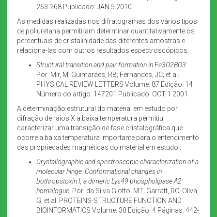
263-268 Publicado: JAN 5 2010
As medidas realizadas nos difratogramas dos vários tipos
de poliuretana permitiram determinar quantitativamente os
percentuais de cristalinidade das diferentes amostras e
relaciona-las com outros resultados espectroscópicos.
Structural transition and pair formation in Fe3O2BO3.
Por: Mir, M; Guimaraes, RB; Fernandes, JC; et al.
PHYSICAL REVIEW LETTERS Volume: 87 Edição: 14
Número do artigo: 147201 Publicado: OCT 1 2001
A determinação estrutural do material em estudo por
difração de raios X a baixa temperatura permitiu
caracterizar uma transição de fase cristalográfica que
ocorre a baixa temperatura importante para o entendimento
das propriedades magnéticas do material em estudo..
Crystallographic and spectroscopic characterization of a
molecular hinge: Conformational changes in
bothropstoxin I, a dimeric Lys49 phospholipase A2
homologue.
Por: da Silva Giotto, MT; Garratt, RC; Oliva,
G; et al. PROTEINS-STRUCTURE FUNCTION AND
BIOINFORMATICS Volume: 30 Edição: 4 Páginas: 442-