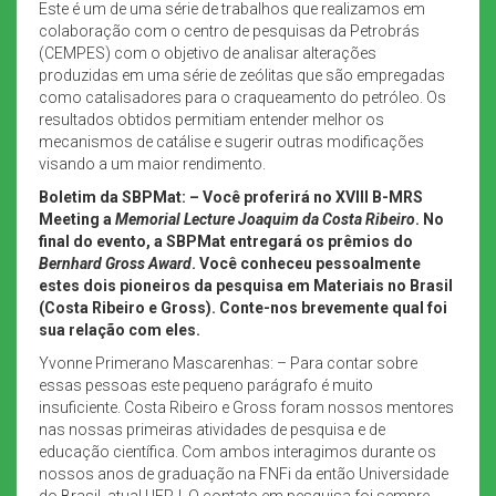
Este é um de uma série de trabalhos que realizamos em
colaboração com o centro de pesquisas da Petrobrás
(CEMPES) com o objetivo de analisar alterações
produzidas em uma série de zeólitas que são empregadas
como catalisadores para o craqueamento do petróleo. Os
resultados obtidos permitiam entender melhor os
mecanismos de catálise e sugerir outras modificações
visando a um maior rendimento.
Boletim da SBPMat: – Você proferirá no XVIII B-MRS
Meeting a
Memorial Lecture Joaquim da Costa Ribeiro
. No
final do evento, a SBPMat entregará os prêmios do
Bernhard Gross Award
. Você conheceu pessoalmente
estes dois pioneiros da pesquisa em Materiais no Brasil
(Costa Ribeiro e Gross). Conte-nos brevemente qual foi
sua relação com eles.
Yvonne Primerano Mascarenhas: – Para contar sobre
essas pessoas este pequeno parágrafo é muito
insuficiente. Costa Ribeiro e Gross foram nossos mentores
nas nossas primeiras atividades de pesquisa e de
educação científica. Com ambos interagimos durante os
nossos anos de graduação na FNFi da então Universidade
do Brasil, atual UFRJ. O contato em pesquisa foi sempre