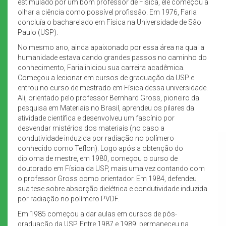
estimulado por um bom professor de Física, ele começou a
olhar a ciência como possível profissão. Em 1976, Faria
concluía o bacharelado em Física na Universidade de São
Paulo (USP).
No mesmo ano, ainda apaixonado por essa área na qual a
humanidade estava dando grandes passos no caminho do
conhecimento, Faria iniciou sua carreira acadêmica.
Começou a lecionar em cursos de graduação da USP e
entrou no curso de mestrado em Física dessa universidade.
Ali, orientado pelo professor Bernhard Gross, pioneiro da
pesquisa em Materiais no Brasil, aprendeu os pilares da
atividade científica e desenvolveu um fascínio por
desvendar mistérios dos materiais (no caso a
condutividade induzida por radiação no polímero
conhecido como Teflon). Logo após a obtenção do
diploma de mestre, em 1980, começou o curso de
doutorado em Física da USP, mais uma vez contando com
o professor Gross como orientador. Em 1984, defendeu
sua tese sobre absorção dielétrica e condutividade induzida
por radiação no polímero PVDF.
Em 1985 começou a dar aulas em cursos de pós-
graduação da USP. Entre 1987 e 1989, permaneceu na