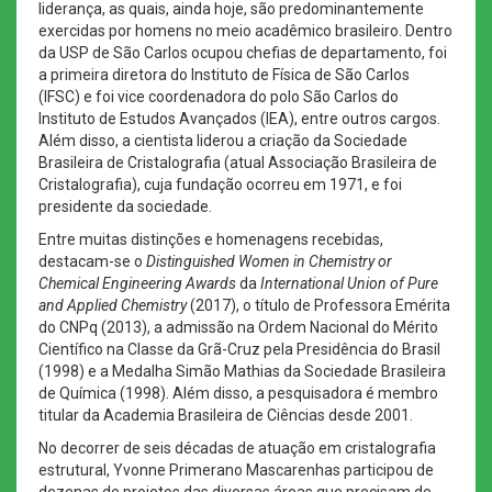
liderança, as quais, ainda hoje, são predominantemente
exercidas por homens no meio acadêmico brasileiro. Dentro
da USP de São Carlos ocupou chefias de departamento, foi
a primeira diretora do Instituto de Física de São Carlos
(IFSC) e foi vice coordenadora do polo São Carlos do
Instituto de Estudos Avançados (IEA), entre outros cargos.
Além disso, a cientista liderou a criação da Sociedade
Brasileira de Cristalografia (atual Associação Brasileira de
Cristalografia), cuja fundação ocorreu em 1971, e foi
presidente da sociedade.
Entre muitas distinções e homenagens recebidas,
destacam-se o
Distinguished Women in Chemistry or
Chemical Engineering Awards
da
International Union of Pure
and Applied Chemistry
(2017), o título de Professora Emérita
do CNPq (2013), a admissão na Ordem Nacional do Mérito
Científico na Classe da Grã-Cruz pela Presidência do Brasil
(1998) e a Medalha Simão Mathias da Sociedade Brasileira
de Química (1998). Além disso, a pesquisadora é membro
titular da Academia Brasileira de Ciências desde 2001.
No decorrer de seis décadas de atuação em cristalografia
estrutural, Yvonne Primerano Mascarenhas participou de
dezenas de projetos das diversas áreas que precisam de