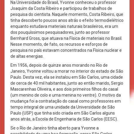
Na Universidade do Brasil, Yvonne conheceu o professor
Joaquim da Costa Ribeiro e participou de trabalhos de
pesquisa do cientista. Naquele momento, Costa Ribeiro, que
tinha descoberto poucos anos atrás o efeito termodielétrico
enquanto estudava materiais naturais brasileiros, era um
dos pouquíssimos pesquisadores, junto ao professor
Bernhard Gross, que atuava na Física de materiais no Brasil.
Nesse momento, de fato, os recursos e esforços de
pesquisa no país estavam concentrados na Física nuclear e
de altas energias.
Em 1956, depois de quinze anos morando no Rio de
Janeiro, Yvonne voltou a morar no interior do estado de São
Paulo. Desta vez, ela se instalou em São Carlos, uma cidade
de cerca de 40 mil habitantes, junto ao então marido, Sergio
Mascarenhas Oliveira, e aos dois primeiros filhos do casal
(um menino de colo e uma menina no ventre). O motivo da
mudança foi a contratação do casal como professores em
tempo integral de uma unidade da Universidade de São
Paulo (USP) que tinha sido criada em São Carlos alguns
anos atrás, a Escola de Engenharia de São Carlos (EESC).
Se o Rio de Janeiro tinha aberto para Yvonne a
possibilidade de uma boa formação, agora São Carlos