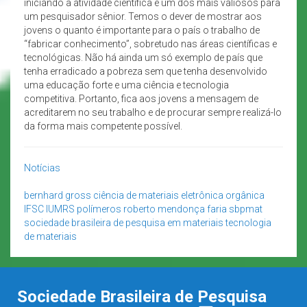
iniciando a atividade científica é um dos mais valiosos para
um pesquisador sênior. Temos o dever de mostrar aos
jovens o quanto é importante para o país o trabalho de
“fabricar conhecimento”, sobretudo nas áreas científicas e
tecnológicas. Não há ainda um só exemplo de país que
tenha erradicado a pobreza sem que tenha desenvolvido
uma educação forte e uma ciência e tecnologia
competitiva. Portanto, fica aos jovens a mensagem de
acreditarem no seu trabalho e de procurar sempre realizá-lo
da forma mais competente possível.
Notícias
bernhard gross
ciência de materiais
eletrônica orgânica
IFSC
IUMRS
polímeros
roberto mendonça faria
sbpmat
sociedade brasileira de pesquisa em materiais
tecnologia
de materiais
Sociedade Brasileira de Pesquisa