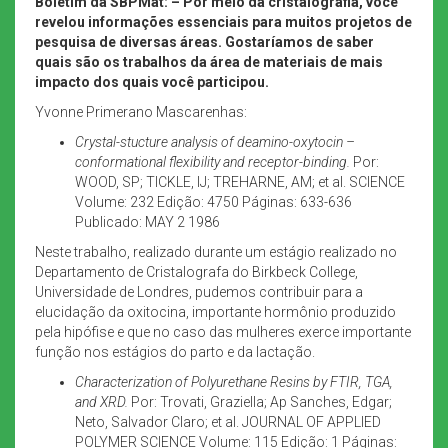
Boletim da SBPMat: – Por meio da cristalografia, você
revelou informações essenciais para muitos projetos de
pesquisa de diversas áreas. Gostaríamos de saber
quais são os trabalhos da área de materiais de mais
impacto dos quais você participou.
Yvonne Primerano Mascarenhas:
Crystal-stucture analysis of deamino-oxytocin –
conformational flexibility and receptor-binding.
Por:
WOOD, SP; TICKLE, IJ; TREHARNE, AM; et al. SCIENCE
Volume: 232 Edição: 4750 Páginas: 633-636
Publicado: MAY 2 1986
Neste trabalho, realizado durante um estágio realizado no
Departamento de Cristalografa do Birkbeck College,
Universidade de Londres, pudemos contribuir para a
elucidação da oxitocina, importante hormônio produzido
pela hipófise e que no caso das mulheres exerce importante
função nos estágios do parto e da lactação.
Characterization of Polyurethane Resins by FTIR, TGA,
and XRD.
Por: Trovati, Graziella; Ap Sanches, Edgar;
Neto, Salvador Claro; et al. JOURNAL OF APPLIED
POLYMER SCIENCE Volume: 115 Edição: 1 Páginas: