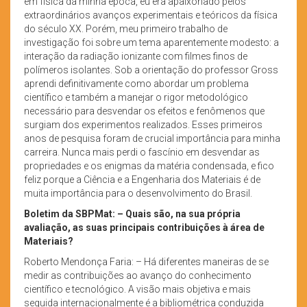
em física da minha época, eu era apaixonado pelos
extraordinários avanços experimentais e teóricos da física
do século XX. Porém, meu primeiro trabalho de
investigação foi sobre um tema aparentemente modesto: a
interação da radiação ionizante com filmes finos de
polímeros isolantes. Sob a orientação do professor Gross
aprendi definitivamente como abordar um problema
científico e também a manejar o rigor metodológico
necessário para desvendar os efeitos e fenômenos que
surgiam dos experimentos realizados. Esses primeiros
anos de pesquisa foram de crucial importância para minha
carreira. Nunca mais perdi o fascínio em desvendar as
propriedades e os enigmas da matéria condensada, e fico
feliz porque a Ciência e a Engenharia dos Materiais é de
muita importância para o desenvolvimento do Brasil.
Boletim da SBPMat: – Quais são, na sua própria
avaliação, as suas principais contribuições à área de
Materiais?
Roberto Mendonça Faria: – Há diferentes maneiras de se
medir as contribuições ao avanço do conhecimento
científico e tecnológico. A visão mais objetiva e mais
seguida internacionalmente é a bibliométrica conduzida