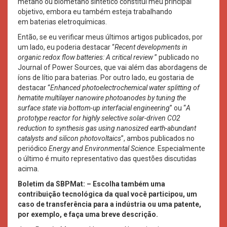
metano ou biometano sintético constitui meu principal
objetivo, embora eu também esteja trabalhando
em baterias eletroquímicas.
Então, se eu verificar meus últimos artigos publicados, por
um lado, eu poderia destacar “
Recent developments in
organic redox flow batteries: A critical review
” publicado no
Journal of Power Sources, que vai além das abordagens de
íons de lítio para baterias. Por outro lado, eu gostaria de
destacar “
Enhanced photoelectrochemical water splitting of
hematite multilayer nanowire photoanodes by tuning the
surface state via bottom-up interfacial engineering
” ou “
A
prototype reactor for highly selective solar-driven CO2
reduction to synthesis gas using nanosized earth-abundant
catalysts and silicon photovoltaics
”, ambos publicados no
periódico
Energy and Environmental Science
. Especialmente
o último é muito representativo das questões discutidas
acima.
Boletim da SBPMat: – Escolha também uma
contribuição tecnológica da qual você participou, um
caso de transferência para a indústria ou uma patente,
por exemplo, e faça uma breve descrição.