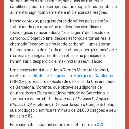
semelhantes à fotossíntese, nos quais os materiais
catalíticos podem desempenhar um papel fundamental ao
aumentar significativamente a eficiência das reações.
Nesse contexto, pesquisadores de vários países estão
trabalhando em uma série de desafios científicos e
tecnológicos relacionados à “reciclagem” de dióxido de
carbono. O objetivo final desses esforços é tornar real a
chamada “economia circular de carbono” – um sistema
baseado no uso de dióxido de carbono, energia renovável e
materiais ecologicamente corretos, e no princípio de
minimizar o desperdício e maximizar a reutilização.
Um desses cientistas é Joan Ramón Morante Lleonart,
diretor do
Instituto de Pesquisa em Energia da Catalunha
(IREC) e professor da Faculdade de Física da Universidade
de Barcelona. Morante, que obteve seu diploma de
doutorado em Física pela Universidade de Barcelona, é
também o editor-chefe do
Journal of Physics D: Applied
Physics
(IOP Publishing). De acordo com o Google Scholar,
sua produção científica tem mais de 24.000 citações e seu
índice h é 82.
Este cientista espanhol estará em setembro no
XVII