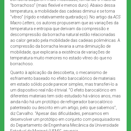
“borrachoso” (mais flexível e menos duro). Abaixo dessa
temperatura, a mobilidade das cadeias diminui e se torna
“vítreo” (rígido e relativamente quebradiço). No artigo da
ACS
Macro Letters
, os autores propuseram que as variações da
temperatura e entropia que derivam da compressão e
descompressão da borracha natural estão relacionadas
ao calor gerado pela mobilidade das cadeias poliméricas. A
compressão da borracha levaria a uma diminuição de
mobilidade, que explicaria a existência de variações de
temperatura muito menores no estado vítreo do que no
borrachoso.
Quanto à aplicação da descoberta, o mecanismo de
esfriamento baseado no efeito barocalórico de materiais
em estado sólido pode parecer simples, mas transferi-lo a
um dispositivo real não é trivial. “O efeito barocalórico em
diferentes materiais tem sido estudado há vários anos, mas
ainda não há um protótipo de refrigerador barocalórico
patenteado ou descrito em um artigo, pelo que sabemos”,
diz Carvalho. “Apesar das dificuldades, pensamos em
desenvolver um protótipo em conjunto com pesquisadores
do Departamento de Engenharia Mecânica da Universidade
Estadual de Maringá (UEM)”, anuncia.