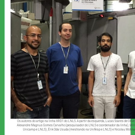
Os autores do artigo na linha XRD1 do LNLS. A partir da esquerda, Lucas Soares de Olive
Alexandre Magnus Gomes Carvalho (pesquisador do LNLS e coordenador da linha), Wil
Unicamp e LNLS), Érik Oda Usuda (mestrando na Unifesp e LNLS) e Nicolau Molina