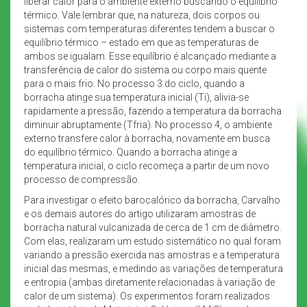
liberar calor para o ambiente externo buscando o equilíbrio
térmico. Vale lembrar que, na natureza, dois corpos ou
sistemas com temperaturas diferentes tendem a buscar o
equilíbrio térmico – estado em que as temperaturas de
ambos se igualam. Esse equilíbrio é alcançado mediante a
transferência de calor do sistema ou corpo mais quente
para o mais frio. No processo 3 do ciclo, quando a
borracha atinge sua temperatura inicial (Ti), alivia-se
rapidamente a pressão, fazendo a temperatura da borracha
diminuir abruptamente (Tfria). No processo 4, o ambiente
externo transfere calor à borracha, novamente em busca
do equilíbrio térmico. Quando a borracha atinge a
temperatura inicial, o ciclo recomeça a partir de um novo
processo de compressão.
Para investigar o efeito barocalórico da borracha, Carvalho
e os demais autores do artigo utilizaram amostras de
borracha natural vulcanizada de cerca de 1 cm de diâmetro.
Com elas, realizaram um estudo sistemático no qual foram
variando a pressão exercida nas amostras e a temperatura
inicial das mesmas, e medindo as variações de temperatura
e entropia (ambas diretamente relacionadas à variação de
calor de um sistema). Os experimentos foram realizados