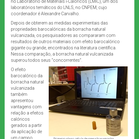
no Laboratório de Materiais i-Calóricos (LMiC), um dos
laboratórios temáticos do LNLS, no CNPEM, cujo
coordenador é Alexandre Carvalho.
Depois de obterem as medidas experimentais das
propriedades barocalóricas da borracha natural
vulcanizada, os pesquisadores as compararam com
resultados de outros materiais com efeito barocalórico
gigante ou grande, encontrados na literatura científica.
Nessa comparação, a borracha natural vulcanizada
superou todos seus “concorrentes”.
O efeito
barocalórico da
borracha natural
vulcanizada
também
apresentou
vantagens com
relação a efeitos
calóricos
gerados a partir
da aplicação de
um campo
Primeiro plano: célula de pressão e amostra