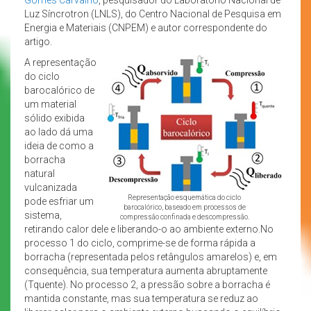
Luz Síncrotron (LNLS), do Centro Nacional de Pesquisa em
Energia e Materiais (CNPEM) e autor correspondente do
artigo.
A representação
do ciclo
barocalórico de
um material
sólido exibida
ao lado dá uma
ideia de como a
borracha
natural
vulcanizada
Representação esquemática do ciclo
pode esfriar um
barocalórico, baseado em processos de
sistema,
compressão confinada e descompressão.
retirando calor dele e liberando-o ao ambiente externo.No
processo 1 do ciclo, comprime-se de forma rápida a
borracha (representada pelos retângulos amarelos) e, em
consequência, sua temperatura aumenta abruptamente
(Tquente). No processo 2, a pressão sobre a borracha é
mantida constante, mas sua temperatura se reduz ao