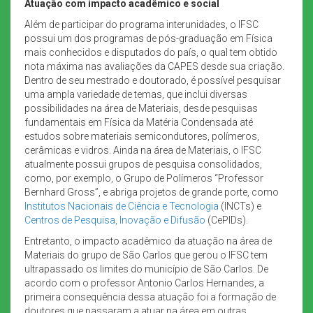
Atuação com impacto acadêmico e social
Além de participar do programa interunidades, o IFSC
possui um dos programas de pós-graduação em Física
mais conhecidos e disputados do país, o qual tem obtido
nota máxima nas avaliações da CAPES desde sua criação.
Dentro de seu mestrado e doutorado, é possível pesquisar
uma ampla variedade de temas, que inclui diversas
possibilidades na área de Materiais, desde pesquisas
fundamentais em Física da Matéria Condensada até
estudos sobre materiais semicondutores, polímeros,
cerâmicas e vidros. Ainda na área de Materiais, o IFSC
atualmente possui grupos de pesquisa consolidados,
como, por exemplo, o Grupo de Polímeros “Professor
Bernhard Gross”, e abriga projetos de grande porte, como
Institutos Nacionais de Ciência e Tecnologia
(INCTs) e
Centros de Pesquisa, Inovação e Difusão
(CePIDs).
Entretanto, o impacto acadêmico da atuação na área de
Materiais do grupo de São Carlos que gerou o IFSC tem
ultrapassado os limites do município de São Carlos. De
acordo com o professor Antonio Carlos Hernandes, a
primeira consequência dessa atuação foi a formação de
doutores que passaram a atuar na área em outras