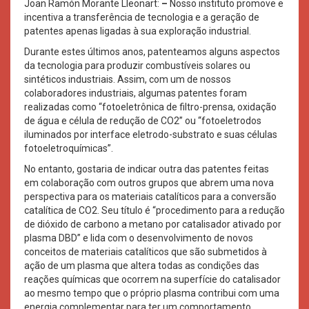
Joan Ramón Morante Lleonart:
–
Nosso instituto promove e
incentiva a transferência de tecnologia e a geração de
patentes apenas ligadas à sua exploração industrial.
Durante estes últimos anos, patenteamos alguns aspectos
da tecnologia para produzir combustíveis solares ou
sintéticos industriais. Assim, com um de nossos
colaboradores industriais, algumas patentes foram
realizadas como “fotoeletrônica de filtro-prensa, oxidação
de água e célula de redução de CO2” ou “fotoeletrodos
iluminados por interface eletrodo-substrato e suas células
fotoeletroquímicas”.
No entanto, gostaria de indicar outra das patentes feitas
em colaboração com outros grupos que abrem uma nova
perspectiva para os materiais catalíticos para a conversão
catalítica de CO2. Seu título é “procedimento para a redução
de dióxido de carbono a metano por catalisador ativado por
plasma DBD” e lida com o desenvolvimento de novos
conceitos de materiais catalíticos que são submetidos à
ação de um plasma que altera todas as condições das
reações químicas que ocorrem na superfície do catalisador
ao mesmo tempo que o próprio plasma contribui com uma
energia complementar para ter um comportamento