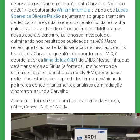
de pressão relativamente baixa”, conta Carvalho. No início
de 2017, o doutorando
William Imamura
e o pós-doc
Lucas
Soares de Oliveira Paixão
se juntaram ao grupo e também
se dedicaram a estudar o efeito barocalórico da borracha
natural vulcanizada e de outros polímeros. “Melhoramos
nosso aparato experimental e nossa metodologia,
culminando nos resultados publicados na
ACS Macro
Letters
, que farão parte da dissertação de mestrado de Érik
Usuda”, diz Carvalho, que além de coordenar o LMiC, é
coordenador da
linha de luz XRD1
do LNLS. Nessa linha, que
será transferida ao Sirius (a fonte de luz síncrotron de
última geração em construção no CNPEM), poderão ser
realizados estudos de propriedades termomecânicas de
polímeros concomitantemente a análises com radiação
síncrotron, anuncia Carvalho.
A pesquisa foi realizada com financiamento da Fapesp,
CNPq, Capes, LNLS e CNPEM.