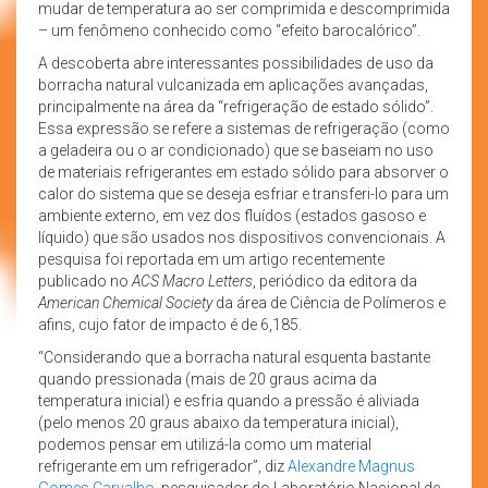
mudar de temperatura ao ser comprimida e descomprimida
– um fenômeno conhecido como “efeito barocalórico”.
A descoberta abre interessantes possibilidades de uso da
borracha natural vulcanizada em aplicações avançadas,
principalmente na área da “refrigeração de estado sólido”.
Essa expressão se refere a sistemas de refrigeração (como
a geladeira ou o ar condicionado) que se baseiam no uso
de materiais refrigerantes em estado sólido para absorver o
calor do sistema que se deseja esfriar e transferi-lo para um
ambiente externo, em vez dos fluídos (estados gasoso e
líquido) que são usados nos dispositivos convencionais. A
pesquisa foi reportada em um artigo recentemente
publicado no
ACS Macro Letters
, periódico da editora da
American Chemical Society
da área de Ciência de Polímeros e
afins, cujo fator de impacto é de 6,185.
“Considerando que a borracha natural esquenta bastante
quando pressionada (mais de 20 graus acima da
temperatura inicial) e esfria quando a pressão é aliviada
(pelo menos 20 graus abaixo da temperatura inicial),
podemos pensar em utilizá-la como um material
refrigerante em um refrigerador”, diz
Alexandre Magnus
Gomes Carvalho
, pesquisador do Laboratório Nacional de