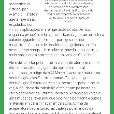
magnético ou
de borracha natural vulcanizada submetida
a diversos ciclos de compressão e
elétrico, por
descompressão. Fundo: gráfico mostrando
exemplo – efeitos
medidas de temperatura em função do
tempo para diferentes variações de
que também são
pressão.
estudados com
vistas a aplicações em refrigeração sólida. De fato,
enquanto pressões relativamente baixas geraram um efeito
calórico gigante na borracha, para gerar efeitos
magnetocalóricos e eletrocalóricos significativos são
necessários campos bem altos e materiais muitíssimo
mais caros que a borracha natural, explica Carvalho.
Além de reportar pela primeira vez na literatura científica o
efeito barocalórico gigante da borracha natural
vulcanizada, o artigo da
ACS Macro Letters
traz mais uma
contribuição científica importante. “A segunda grande
contribuição é o fato de ter sido mostrada, pela primeira
vez, a influência da transição vítrea de um polímero no
efeito barocalórico”, afirma Carvalho. A transição vítrea é
uma mudança reversível que ocorre na borracha e outros
materiais em determinada temperatura. Acima da
temperatura de transição, as cadeias poliméricas da
borracha adquirem mais mobilidade, tornando o material