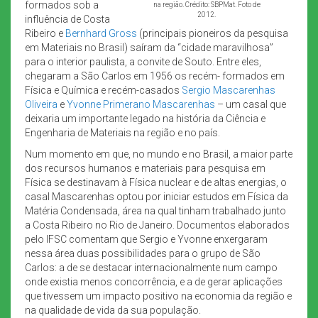
formados sob a
na região. Crédito: SBPMat. Foto de
2012.
influência de Costa
Ribeiro e
Bernhard Gross
(principais pioneiros da pesquisa
em Materiais no Brasil) saíram da “cidade maravilhosa”
para o interior paulista, a convite de Souto. Entre eles,
chegaram a São Carlos em 1956 os recém- formados em
Física e Química e recém-casados
Sergio Mascarenhas
Oliveira
e
Yvonne Primerano Mascarenhas
– um casal que
deixaria um importante legado na história da Ciência e
Engenharia de Materiais na região e no país.
Num momento em que, no mundo e no Brasil, a maior parte
dos recursos humanos e materiais para pesquisa em
Física se destinavam à Física nuclear e de altas energias, o
casal Mascarenhas optou por iniciar estudos em Física da
Matéria Condensada, área na qual tinham trabalhado junto
a Costa Ribeiro no Rio de Janeiro. Documentos elaborados
pelo IFSC comentam que Sergio e Yvonne enxergaram
nessa área duas possibilidades para o grupo de São
Carlos: a de se destacar internacionalmente num campo
onde existia menos concorrência, e a de gerar aplicações
que tivessem um impacto positivo na economia da região e
na qualidade de vida da sua população.