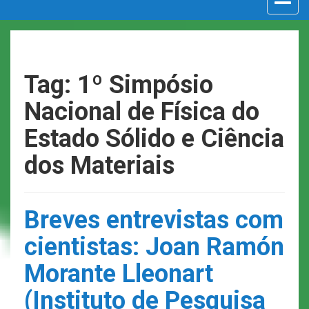
navigat
Tag: 1º Simpósio
Nacional de Física do
Estado Sólido e Ciência
dos Materiais
Breves entrevistas com
cientistas: Joan Ramón
Morante Lleonart
(Instituto de Pesquisa