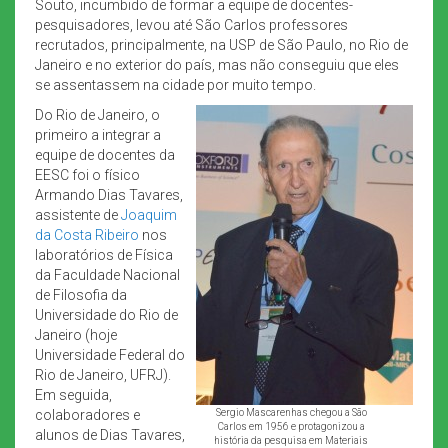
Souto, incumbido de formar a equipe de docentes-
pesquisadores, levou até São Carlos professores
recrutados, principalmente, na USP de São Paulo, no Rio de
Janeiro e no exterior do país, mas não conseguiu que eles
se assentassem na cidade por muito tempo.
Do Rio de Janeiro, o
primeiro a integrar a
equipe de docentes da
EESC foi o físico
Armando Dias Tavares,
assistente de
Joaquim
da Costa Ribeiro
nos
laboratórios de Física
da Faculdade Nacional
de Filosofia da
Universidade do Rio de
Janeiro (hoje
Universidade Federal do
Rio de Janeiro, UFRJ).
Em seguida,
colaboradores e
Sergio Mascarenhas chegou a São
Carlos em 1956 e protagonizou a
alunos de Dias Tavares,
história da pesquisa em Materiais