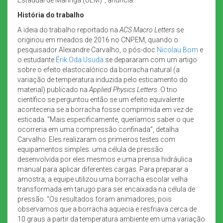
História do trabalho
A ideia do trabalho reportado na
ACS Macro Letters
se
originou em meados de 2016 no CNPEM, quando o
pesquisador Alexandre Carvalho, o pós-doc
Nicolau Bom
e
o estudante
Érik Oda Usuda
se depararam com um artigo
sobre o efeito elastocalórico da borracha natural (a
variação de temperatura induzida pelo esticamento do
material) publicado na
Applied Physics Letters
. O trio
científico se perguntou então se um efeito equivalente
aconteceria se a borracha fosse comprimida em vez de
esticada. “Mais especificamente, queríamos saber o que
ocorreria em uma compressão confinada”, detalha
Carvalho. Eles realizaram os primeiros testes com
equipamentos simples: uma célula de pressão
desenvolvida por eles mesmos e uma prensa hidráulica
manual para aplicar diferentes cargas. Para preparar a
amostra, a equipe utilizou uma borracha escolar velha
transformada em tarugo para ser encaixada na célula de
pressão. “Os resultados foram animadores, pois
observamos que a borracha aquecia e resfriava cerca de
10 graus a partir da temperatura ambiente em uma variação