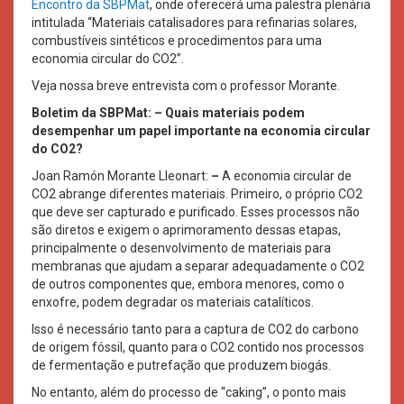
Encontro da SBPMat
, onde oferecerá uma palestra plenária
intitulada “Materiais catalisadores para refinarias solares,
combustíveis sintéticos e procedimentos para uma
economia circular do CO2”.
Veja nossa breve entrevista com o professor Morante.
Boletim da SBPMat: – Quais materiais podem
desempenhar um papel importante na economia circular
do CO2?
Joan Ramón Morante Lleonart:
–
A economia circular de
CO2 abrange diferentes materiais. Primeiro, o próprio CO2
que deve ser capturado e purificado. Esses processos não
são diretos e exigem o aprimoramento dessas etapas,
principalmente o desenvolvimento de materiais para
membranas que ajudam a separar adequadamente o CO2
de outros componentes que, embora menores, como o
enxofre, podem degradar os materiais catalíticos.
Isso é necessário tanto para a captura de CO2 do carbono
de origem fóssil, quanto para o CO2 contido nos processos
de fermentação e putrefação que produzem biogás.
No entanto, além do processo de “caking”, o ponto mais