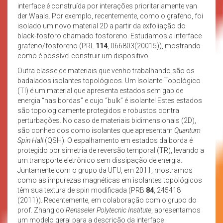
interface é construída por interações prioritariamente van
der Waals. Por exemplo, recentemente, como o grafeno, foi
isolado um novo material 2D a partir da exfoliação do
black-fosforo chamado fosforeno. Estudamos a interface
grafeno/fosforeno (PRL
114
, 066803(20015)), mostrando
como é possível construir um dispositivo.
Outra classe de materiais que venho trabalhando são os
badalados isolantes topológicos. Um Isolante Topológico
(TI) é um material que apresenta estados sem gap de
energia “nas bordas” e cujo “bulk” é isolante! Estes estados
são topologicamente protegidos e robustos contra
perturbações. No caso de materiais bidimensionais (2D),
são conhecidos como isolantes que apresentam
Quantum
Spin Hall
(QSH). O espalhamento em estados da borda é
protegido por simetria de reversão temporal (TR), levando a
um transporte eletrônico sem dissipação de energia.
Juntamente com o grupo da UFU, em 2011, mostramos
como as impurezas magnéticas em isolantes topológicos
têm sua textura de spin modificada (PRB
84
, 245418
(2011)). Recentemente, em colaboração com o grupo do
prof. Zhang do
Rensseler Polytecnic Institute
, apresentamos
um modelo geral para a descrição da interface