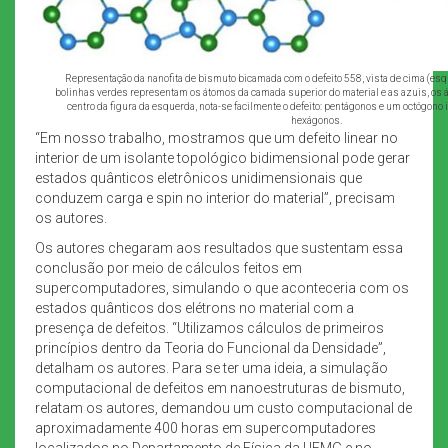
Representação da nanofita de bismuto bicamada com o defeito 558, vista de cima (esque
bolinhas verdes representam os átomos da camada superior do material e as azuis, os 
centro da figura da esquerda, nota-se facilmente o defeito: pentágonos e um octógono
hexágonos.
“Em nosso trabalho, mostramos que um defeito linear no
interior de um isolante topológico bidimensional pode gerar
estados quânticos eletrônicos unidimensionais que
conduzem carga e spin no interior do material”, precisam
os autores.
Os autores chegaram aos resultados que sustentam essa
conclusão por meio de cálculos feitos em
supercomputadores, simulando o que aconteceria com os
estados quânticos dos elétrons no material com a
presença de defeitos. “Utilizamos cálculos de primeiros
princípios dentro da Teoria do Funcional da Densidade”,
detalham os autores. Para se ter uma ideia, a simulação
computacional de defeitos em nanoestruturas de bismuto,
relatam os autores, demandou um custo computacional de
aproximadamente 400 horas em supercomputadores
localizados no Departamento de Física da UFMG e no