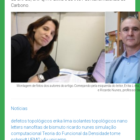
Carbono.
Montagem de fotos dos autores do artigo. Começando pela esquerda do leitor, Erika Lim
e Ricardo Nunes, professor 
Notícias
defeitos topológicos
erika lima
isolantes topológicos
nano
letters
nanofitas de bismuto
ricardo nunes
simulação
computacional
Teoria do Funcional da Densidade
tome
schmidt
UFMG
ufu
unicamp