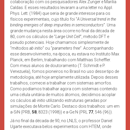
colaboração com os pesquisadores Alex Zunger e Marilia
Caldas. E esses resultados levaram a uma letter no Appl.
Phys. Lett. (1984) que seria de grande interesse para os
físicos experimentais, cujo título foi “
A Universal trend in the
binding energies of deep impurities in semiconductors
”. Uma
grande mudança nesta área ocorre no final da década de
80, com os cálculos de “
Large Unit Cell
”, método DFT e
pseudo potenciais. Hoje chamamos simplesmente de
“métodos
ab initio
” ou “
parameters free
”. Acompanhando
esse desenvolvimento, na época, eu estava no Instituto Max
Planck, em Berlim, trabalhando com Matthias Scheffler.
Com meus alunos de doutoramento (T. Schmidt e P.
Venezuela), fomos pioneiros no Brasil no uso desse tipo de
metodologia, até hoje amplamente utilizada. Depois desses
trabalhos, comecei a trabalhar com sistemas amorfos.
Como podíamos trabalhar agora com sistemas contendo
uma célula unitária de muitos átomos, decidimos acoplar
os cáculos
ab initio
utilizando estruturas geradas por
simulações de Monte Carlo. Destaco dois trabalhos: um em
a-SiN (PRB,
58
, 8323 (1998)) e a-Ge:N (PRL
77
, 546 (96)).
Já no final da década de 90, no LNLS, o professor Daniel
Ugarte executava belos experimentos com HTEM, onde