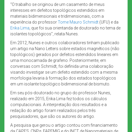
“O trabalho se originou de um casamento de meus
interesses em defeitos topológicos estendidos em
materiais bidimensionais e tridimensionais, com a
experiência do professor
Tome Mauro Schmidt
(UFU) e da
Erika Lima
, que foi sua orientanda de doutorado no tema de
isolantes topológicos”, relata Nunes.
Em 2012, Nunes e outros colaboradores tinham publicado
um artigo na Nano Letters sobre estados magnéticos (não
topológicos) gerados por defeitos estendidos lineares em
uma monocamada de grafeno. Posteriormente, em
conversas com Schmidt, foi definida uma colaboração
visando investigar se um defeito estendido com a mesma
morfologia levaria à formação dos estados topológicos
em um isolante topológico bidimensional de bismuto.
Em seu pós-doutorado no grupo do professor Nunes,
realizado em 2015, Erika Lima fez todos os cálculos
computacionais. A interpretação dos resultados e a
redação do artigo foram realizados pelos três
pesquisadores, que são os autores do artigo.
A pesquisa que gerou o artigo contou com financiamento
da CAPES, CNPq, FAPEMIG e do INCT de Nanomateriais de