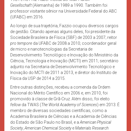
Gesellschaft
(Alemanha) de 1989 a 1990. Também foi
professor visitante sênior na Universidade Federal do ABC
(UFABC) em 2016.
Ao longo de sua trajetória, Fazzio ocupou diversos cargos
de gestão. Citando apenas alguns deles, foi presidente da
Sociedade Brasileira de Física (SBF) de 2003 a 2007; reitor
pro tempore
da UFABC de 2008 a 2010; coordenador geral
de micro e nanotecnologias da Secretaria de
Desenvolvimento Tecnológico e Inovação do Ministério da
Ciência, Tecnologia e Inovação (MCTI) em 2011; secretário
adjunto na Secretaria de Desenvolvimento Tecnológico e
Inovação do MCTI de 2011 a 2013, e diretor do Instituto de
Física da USP de 2014 a 2015.
Entre outras distinções, recebeu a comenda da Ordem
Nacional do Mérito Científico em 2006 e, em 2010, foi
promovido à classe de Grã-Cruz. Além disso, foi eleito
fellow
da TWAS (
The World Academy of Sciences
) em 2013. É
membro de diversas sociedades científicas, como a
Academia Brasileira de Ciências e a Academia de Ciências
do Estado de São Paulo no Brasil, e a
American Physical
Society
,
American Chemical Society
e
Materials Research