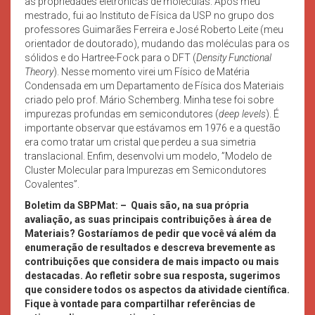
as propriedades eletrônicas de moléculas. Após meu
mestrado, fui ao Instituto de Física da USP no grupo dos
professores Guimarães Ferreira e José Roberto Leite (meu
orientador de doutorado), mudando das moléculas para os
sólidos e do Hartree-Fock para o DFT (
Density Functional
Theory
). Nesse momento virei um Físico de Matéria
Condensada em um Departamento de Física dos Materiais
criado pelo prof. Mário Schemberg. Minha tese foi sobre
impurezas profundas em semicondutores (
deep levels
). É
importante observar que estávamos em 1976 e a questão
era como tratar um cristal que perdeu a sua simetria
translacional. Enfim, desenvolvi um modelo, ”Modelo de
Cluster Molecular para Impurezas em Semicondutores
Covalentes”.
Boletim da SBPMat: –
Quais são, na sua própria
avaliação, as suas principais contribuições à área de
Materiais? Gostaríamos de pedir que você vá além da
enumeração de resultados e descreva brevemente as
contribuições que considera de mais impacto ou mais
destacadas. Ao refletir sobre sua resposta, sugerimos
que considere todos os aspectos da atividade científica.
Fique à vontade para compartilhar referências de