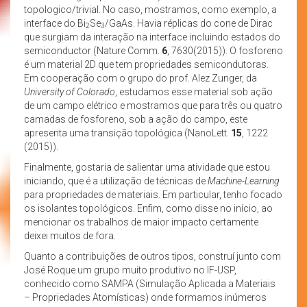
topologico/trivial. No caso, mostramos, como exemplo, a
interface do Bi
Se
/GaAs. Havia réplicas do cone de Dirac
2
3
que surgiam da interação na interface incluindo estados do
semiconductor (Nature Comm.
6
, 7630(2015)). O fosforeno
é um material 2D que tem propriedades semicondutoras.
Em cooperação com o grupo do prof. Alez Zunger, da
University of Colorado
, estudamos esse material sob ação
de um campo elétrico e mostramos que para três ou quatro
camadas de fosforeno, sob a ação do campo, este
apresenta uma transição topológica (NanoLett.
15
, 1222
(2015)).
Finalmente, gostaria de salientar uma atividade que estou
iniciando, que é a utilização de técnicas de
Machine-Learning
para propriedades de materiais. Em particular, tenho focado
os isolantes topológicos. Enfim, como disse no início, ao
mencionar os trabalhos de maior impacto certamente
deixei muitos de fora.
Quanto a contribuições de outros tipos, construí junto com
José Roque um grupo muito produtivo no IF-USP,
conhecido como SAMPA (Simulação Aplicada a Materiais
– Propriedades Atomísticas) onde formamos inúmeros