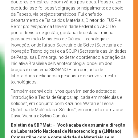
doutores e mestres, e com vários pós-docs. Posso dizer
que tudo isso foi possível graças principalmente ao apoio
da Fapesp, via projetos temáticos. Fui chefe do
departamento de Física dos Materiais, Diretor do IFUSP e
Reitor
pro tempore
da Universidade Federal do ABC. Do
ponto de vista de gestão, gostaria de destacar minha
passagem pelo Ministério de Ciência, Tecnologia e
Inovação, onde fui sub-Secretário da Setec (Secretaria de
Inovação Tecnológica) e da SCUP (Secretaria das Unidades
de Pesquisa). E me orgulho de ter coordenado a criação da
Iniciativa Brasileira de Nanotecnologia, onde um dos
braços é o sistema SISNANO – um conjunto de
laboratórios dedicados a pesquisa e desenvolvimento
tecnológicos.
Também escrevi dois livros que vêm sendo adotados:
“Introdução à Teoria de Grupos: aplicada em moléculas e
sólidos”, em conjunto com Kazunori Watari e “Teoria
Quântica de Moléculas e Sólidos”, em conjunto com José
David Vianna e Sylvio Canuto.
Boletim da SBPMat: –
Você acaba de assumir a direção
do Laboratório Nacional de Nanotecnologia (LNNano).
Compartilhe com a comunidade de Materiais seus