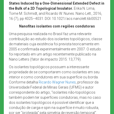
States Induced by a One-Dimensional Extended Defect in
the Bulk of a 2D Topological Insulator.
Erika N. Lima,
Tome M. Schmidt, and Ricardo W. Nunes. Nano Lett., 2016,
16 (7), pp 4025–4031. DOI: 10.1021/acs.nanolett.6b00521
Nanofitas isolantes com regiões condutoras
Uma pesquisa realizada no Brasil faz uma relevante
contribuição ao estudo dos isolantes topológicos, classe
de materiais cuja existência foi prevista teoricamente em
2005 e confirmada experimentalmente em 2007. O estudo
foi reportado em um artigo recentemente publicado na
Nano Letters (fator de impacto 2015: 13,779).
Os isolantes topológicos possuem a interessante
propriedade de se comportarem como isolantes em seu
interior e como condutores em sua superfície ou borda.
Conforme detalha
Ricardo Wagner Nunes
, professor da
Universidade Federal de Minas Gerais (UFMG) e autor
correspondente do artigo, “isolantes não-topológicos
também podem ter superfícies condutoras, mas no caso
dos isolantes topológicos é possível identificar que a
condução de carga e spin na superfície é muito robusta,
por ser “protegida” pela simetria de reversão temporal”.