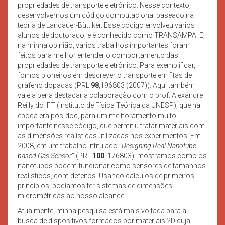
propriedades de transporte eletrônico. Nesse contexto,
desenvolvemos um código computacional baseado na
teoria de Landauer-Büttiker. Esse código envolveu vários
alunos de doutorado, e é conhecido como TRANSAMPA. E,
na minha opinião, vários trabalhos importantes foram
feitos para melhor entender o comportamento das
propriedades de transporte eletrônico. Para exemplificar,
fomos pioneiros em descrever o transporte em fitas de
grafeno dopadas (PRL
98
,196803 (2007)). Aqui também
vale a pena destacar a colaboração com o prof. Alexandre
Reilly do IFT (Instituto de Física Teórica da UNESP), que na
época era pós-doc, para um melhoramento muito
importante nesse código, que permitiu tratar materiais com
as dimensões realísticas utilizadas nos experimentos. Em
2008, em um trabalho intitulado ”
Designing Real Nanotube-
based Gas Sensor
” (PRL
100
, 176803), mostramos como os
nanotubos podem funcionar como sensores de tamanhos
realísticos, com defeitos. Usando cálculos de primeiros
princípios, podíamos ter sistemas de dimensões
micrométricas ao nosso alcance.
Atualmente, minha pesquisa está mais voltada para a
busca de dispositivos formados por materiais 2D cuja