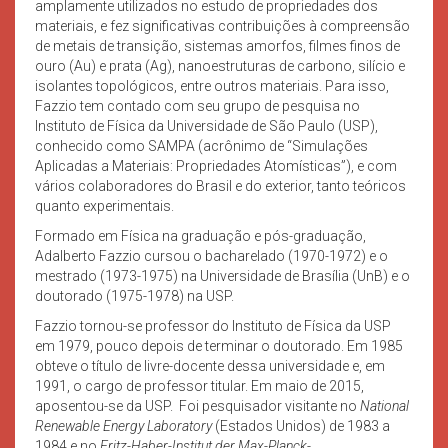
amplamente utilizados no estudo de propriedades dos
materiais, e fez significativas contribuições à compreensão
de metais de transição, sistemas amorfos, filmes finos de
ouro (Au) e prata (Ag), nanoestruturas de carbono, silício e
isolantes topológicos, entre outros materiais. Para isso,
Fazzio tem contado com seu grupo de pesquisa no
Instituto de Física da Universidade de São Paulo (USP),
conhecido como SAMPA (acrônimo de “Simulações
Aplicadas a Materiais: Propriedades Atomísticas”), e com
vários colaboradores do Brasil e do exterior, tanto teóricos
quanto experimentais.
Formado em Física na graduação e pós-graduação,
Adalberto Fazzio cursou o bacharelado (1970-1972) e o
mestrado (1973-1975) na Universidade de Brasília (UnB) e o
doutorado (1975-1978) na USP.
Fazzio tornou-se professor do Instituto de Física da USP
em 1979, pouco depois de terminar o doutorado. Em 1985
obteve o título de livre-docente dessa universidade e, em
1991, o cargo de professor titular. Em maio de 2015,
aposentou-se da USP. Foi pesquisador visitante no
National
Renewable Energy Laboratory
(Estados Unidos) de 1983 a
1984 e no
Fritz-Haber-Institut der Max-Planck-