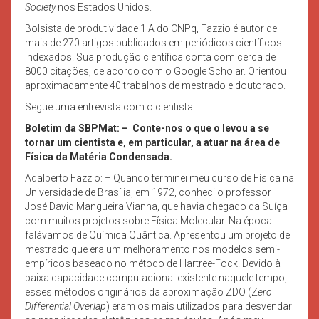
Society
nos Estados Unidos.
Bolsista de produtividade 1 A do CNPq, Fazzio é autor de
mais de 270 artigos publicados em periódicos científicos
indexados. Sua produção científica conta com cerca de
8000 citações, de acordo com o Google Scholar. Orientou
aproximadamente 40 trabalhos de mestrado e doutorado.
Segue uma entrevista com o cientista.
Boletim da SBPMat: –
Conte-nos o que o levou a se
tornar um cientista e, em particular, a atuar na área de
Física da Matéria Condensada.
Adalberto Fazzio: – Quando terminei meu curso de Física na
Universidade de Brasília, em 1972, conheci o professor
José David Mangueira Vianna, que havia chegado da Suíça
com muitos projetos sobre Física Molecular. Na época
falávamos de Química Quântica. Apresentou um projeto de
mestrado que era um melhoramento nos modelos semi-
empíricos baseado no método de Hartree-Fock. Devido à
baixa capacidade computacional existente naquele tempo,
esses métodos originários da aproximação ZDO (Z
ero
Differential Overlap
) eram os mais utilizados para desvendar