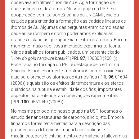
observava em filmes finos de Au e Ag a formação de
cadeias lineares de átomos. Nosso grupo na USP, em
cooperação com Edison Zacarias da UNICAMP, iniciou
estudos para entender a formação das cadeias lineares de
átomos de Au. Algumas das perguntas eram como essas
cadeias se rompem e como poderíamos explicar as
grandes distâncias que apareciam entre os átomos. Foi um
momento muito rico, essa interação experimento-teoria.
Vários trabalhos foram publicados, um bastante citado
“
How do gold nanowire break?
” (PRL
87
, 196803 (2001)).
Esse trabalho foi capa do PRL e destaque pelo editor da
Science. E, posteriormente, mostramos como o oxigênio
atua para prender os átomos de Au nos fios (PRL
96
, 01604
(2006)) e quais são os efeitos da temperatura e os efeitos
quânticos na ruptura e estabilidade dos fios, importantes
aspectos para entender as observações experimentais
(PRL
100
, 0561049 (2008)).
No mesmo período, no nosso grupo na USP, focamos o
estudo de nanoestruturas de carbono, silício, etc. Embora
tínhamos fortes ferramentas para a descrição das
propriedades eletrônicas, magnéticas, ópticas e
mecânicas, para o entendimento dos materiais faltavam as