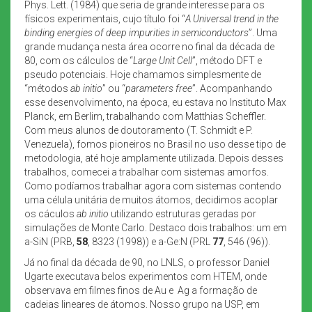
Phys. Lett. (1984) que seria de grande interesse para os
físicos experimentais, cujo título foi “
A Universal trend in the
binding energies of deep impurities in semiconductors
”. Uma
grande mudança nesta área ocorre no final da década de
80, com os cálculos de “
Large Unit Cell
”, método DFT e
pseudo potenciais. Hoje chamamos simplesmente de
“métodos
ab initio
” ou “
parameters free
”. Acompanhando
esse desenvolvimento, na época, eu estava no Instituto Max
Planck, em Berlim, trabalhando com Matthias Scheffler.
Com meus alunos de doutoramento (T. Schmidt e P.
Venezuela), fomos pioneiros no Brasil no uso desse tipo de
metodologia, até hoje amplamente utilizada. Depois desses
trabalhos, comecei a trabalhar com sistemas amorfos.
Como podíamos trabalhar agora com sistemas contendo
uma célula unitária de muitos átomos, decidimos acoplar
os cáculos
ab initio
utilizando estruturas geradas por
simulações de Monte Carlo. Destaco dois trabalhos: um em
a-SiN (PRB,
58
, 8323 (1998)) e a-Ge:N (PRL
77
, 546 (96)).
Já no final da década de 90, no LNLS, o professor Daniel
Ugarte executava belos experimentos com HTEM, onde
observava em filmes finos de Au e Ag a formação de
cadeias lineares de átomos. Nosso grupo na USP, em