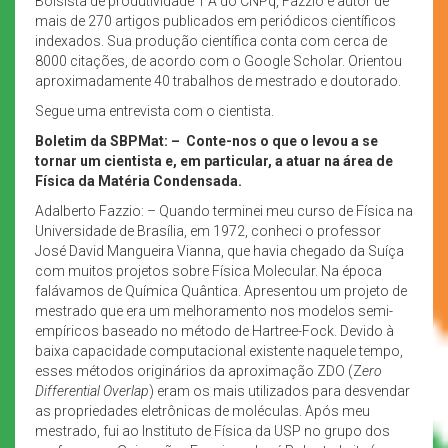
Bolsista de produtividade 1 A do CNPq, Fazzio é autor de
mais de 270 artigos publicados em periódicos científicos
indexados. Sua produção científica conta com cerca de
8000 citações, de acordo com o Google Scholar. Orientou
aproximadamente 40 trabalhos de mestrado e doutorado.
Segue uma entrevista com o cientista.
Boletim da SBPMat: –
Conte-nos o que o levou a se
tornar um cientista e, em particular, a atuar na área de
Física da Matéria Condensada.
Adalberto Fazzio: – Quando terminei meu curso de Física na
Universidade de Brasília, em 1972, conheci o professor
José David Mangueira Vianna, que havia chegado da Suíça
com muitos projetos sobre Física Molecular. Na época
falávamos de Química Quântica. Apresentou um projeto de
mestrado que era um melhoramento nos modelos semi-
empíricos baseado no método de Hartree-Fock. Devido à
baixa capacidade computacional existente naquele tempo,
esses métodos originários da aproximação ZDO (Z
ero
Differential Overlap
) eram os mais utilizados para desvendar
as propriedades eletrônicas de moléculas. Após meu
mestrado, fui ao Instituto de Física da USP no grupo dos