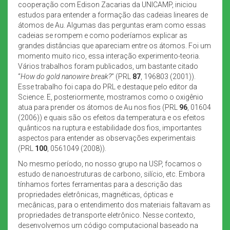
cooperação com Edison Zacarias da UNICAMP, iniciou
estudos para entender a formação das cadeias lineares de
átomos de Au. Algumas das perguntas eram como essas
cadeias se rompem e como poderíamos explicar as
grandes distâncias que apareciam entre os átomos. Foi um
momento muito rico, essa interação experimento-teoria.
Vários trabalhos foram publicados, um bastante citado
“
How do gold nanowire break?
” (PRL
87
, 196803 (2001)).
Esse trabalho foi capa do PRL e destaque pelo editor da
Science. E, posteriormente, mostramos como o oxigênio
atua para prender os átomos de Au nos fios (PRL
96
, 01604
(2006)) e quais são os efeitos da temperatura e os efeitos
quânticos na ruptura e estabilidade dos fios, importantes
aspectos para entender as observações experimentais
(PRL
100
, 0561049 (2008)).
No mesmo período, no nosso grupo na USP, focamos o
estudo de nanoestruturas de carbono, silício, etc. Embora
tínhamos fortes ferramentas para a descrição das
propriedades eletrônicas, magnéticas, ópticas e
mecânicas, para o entendimento dos materiais faltavam as
propriedades de transporte eletrônico. Nesse contexto,
desenvolvemos um código computacional baseado na