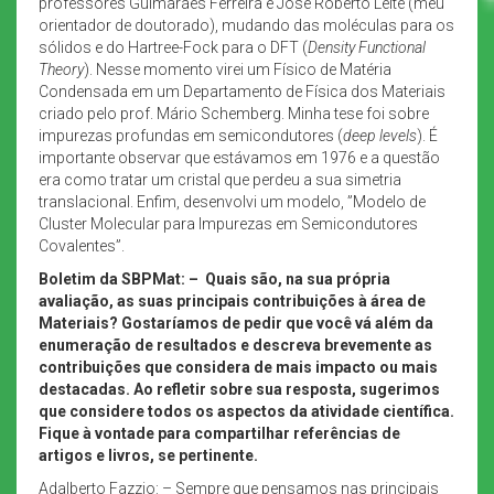
professores Guimarães Ferreira e José Roberto Leite (meu
orientador de doutorado), mudando das moléculas para os
sólidos e do Hartree-Fock para o DFT (
Density Functional
Theory
). Nesse momento virei um Físico de Matéria
Condensada em um Departamento de Física dos Materiais
criado pelo prof. Mário Schemberg. Minha tese foi sobre
impurezas profundas em semicondutores (
deep levels
). É
importante observar que estávamos em 1976 e a questão
era como tratar um cristal que perdeu a sua simetria
translacional. Enfim, desenvolvi um modelo, ”Modelo de
Cluster Molecular para Impurezas em Semicondutores
Covalentes”.
Boletim da SBPMat: –
Quais são, na sua própria
avaliação, as suas principais contribuições à área de
Materiais? Gostaríamos de pedir que você vá além da
enumeração de resultados e descreva brevemente as
contribuições que considera de mais impacto ou mais
destacadas. Ao refletir sobre sua resposta, sugerimos
que considere todos os aspectos da atividade científica.
Fique à vontade para compartilhar referências de
artigos e livros, se pertinente.
Adalberto Fazzio: – Sempre que pensamos nas principais