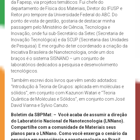
da Fapesp, via projetos temáticos. Fui chefe do
departamento de Física dos Materiais, Diretor do IFUSP e
Reitor
pro tempore
da Universidade Federal do ABC. Do
ponto de vista de gestão, gostaria de destacar minha
passagem pelo Ministério de Ciência, Tecnologia e
Inovação, onde fui sub-Secretário da Setec (Secretaria de
Inovação Tecnológica) e da SCUP (Secretaria das Unidades
de Pesquisa). E me orgulho de ter coordenado a criação da
Iniciativa Brasileira de Nanotecnologia, onde um dos
braços é o sistema SISNANO – um conjunto de
laboratórios dedicados a pesquisa e desenvolvimento
tecnológicos.
Também escrevi dois livros que vêm sendo adotados:
“Introdução à Teoria de Grupos: aplicada em moléculas e
sólidos”, em conjunto com Kazunori Watari e “Teoria
Quântica de Moléculas e Sólidos”, em conjunto com José
David Vianna e Sylvio Canuto.
Boletim da SBPMat: –
Você acaba de assumir a direção
do Laboratório Nacional de Nanotecnologia (LNNano).
Compartilhe com a comunidade de Materiais seus
planos para o LNNano. Como você enxerga o cenário da
pesquisa em nanociência e nanotecnologia no Brasil