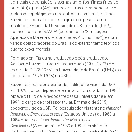
de metais de transição, sistemas amorfos, filmes finos de
ouro (Au) e prata (Ag), nanoestruturas de carbono, silício e
isolantes topológicos, entre outros materiais. Para isso,
Fazzio tem contado com seu grupo de pesquisa no
Instituto de Física da Universidade de São Paulo (USP),
conhecido como SAMPA (acrônimo de “Simulações
Aplicadas a Materiais: Propriedades Atomísticas”), e com
vários colaboradores do Brasil e do exterior, tanto teóricos
quanto experimentais.
Formado em Física na graduação e pós-graduação,
Adalberto Fazzio cursou o bacharelado (1970-1972) e o
mestrado (1973-1975) na Universidade de Brasília (UnB) e o
doutorado (1975-1978) na USP.
Fazzio tornou-se professor do Instituto de Física da USP
em 1979, pouco depois de terminar o doutorado. Em 1985
obteve o título de livre-docente dessa universidade e, em
1991, o cargo de professor titular. Em maio de 2015,
aposentou-se da USP. Foi pesquisador visitante no
National
Renewable Energy Laboratory
(Estados Unidos) de 1983 a
1984 e no
Fritz-Haber-Institut der Max-Planck-
Gesellschaft
(Alemanha) de 1989 a 1990. Também foi
professor visitante sênior na Universidade Federal do ABC