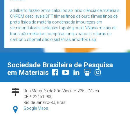
adalberto fazzio
bmrs
cálculos ab initio
ciência de materiais
CNPEM
deep levels
DFT
filmes finos de ouro
filmes finos de
prata
física da matéria condensada
impurezas em
semicondutores
isolantes topológicos
LNNano
metais de
transição
métodos computacionais
nanoestruturas de
carbono
sbpmat
silício
sistemas amorfos
usp
Sociedade Brasileira de Pesquisa
em Materiais
Rua Marquês de São Vicente, 225 - Gávea
CEP: 22451-900
Rio de Janeiro-RJ, Brasil
Google Maps