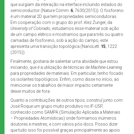
que surgiam da interação na interface incluindo estados do
semiconductor (Nature Comm.
6
, 7630(2015)). O fosforeno
é um material 2D que tem propriedades semicondutoras.
Em cooperação com o grupo do prof. Alez Zunger, da
University of Colorado
, estudamos esse material sob ação
de um campo elétrico e mostramos que para três ou quatro
camadas de fosforeno, sob a ação do campo, este
apresenta uma transição topológica (NanoLett.
15
, 1222
(2015)).
Finalmente, gostaria de salientar uma atividade que estou
iniciando, que é a utilização de técnicas de
Machine-Learning
para propriedades de materiais. Em particular, tenho focado
os isolantes topológicos. Enfim, como disse no início, ao
mencionar os trabalhos de maior impacto certamente
deixei muitos de fora.
Quanto a contribuições de outros tipos, construí junto com
José Roque um grupo muito produtivo no IF-USP,
conhecido como SAMPA (Simulação Aplicada a Materiais
– Propriedades Atomísticas) onde formamos inúmeros
doutores e mestres, e com vários pós-docs. Posso dizer
que tudo isso foi possível graças principalmente ao apoio