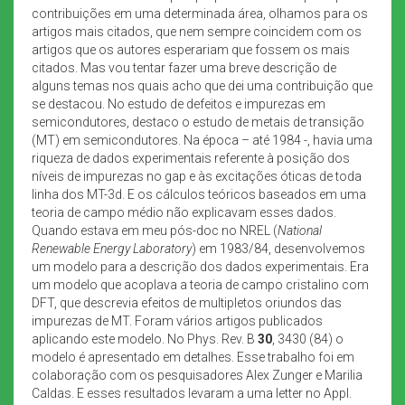
contribuições em uma determinada área, olhamos para os
artigos mais citados, que nem sempre coincidem com os
artigos que os autores esperariam que fossem os mais
citados. Mas vou tentar fazer uma breve descrição de
alguns temas nos quais acho que dei uma contribuição que
se destacou. No estudo de defeitos e impurezas em
semicondutores, destaco o estudo de metais de transição
(MT) em semicondutores. Na época – até 1984 -, havia uma
riqueza de dados experimentais referente à posição dos
níveis de impurezas no gap e às excitações óticas de toda
linha dos MT-3d. E os cálculos teóricos baseados em uma
teoria de campo médio não explicavam esses dados.
Quando estava em meu pós-doc no NREL (
National
Renewable Energy Laboratory
) em 1983/84, desenvolvemos
um modelo para a descrição dos dados experimentais. Era
um modelo que acoplava a teoria de campo cristalino com
DFT, que descrevia efeitos de multipletos oriundos das
impurezas de MT. Foram vários artigos publicados
aplicando este modelo. No Phys. Rev. B
30
, 3430 (84) o
modelo é apresentado em detalhes. Esse trabalho foi em
colaboração com os pesquisadores Alex Zunger e Marilia
Caldas. E esses resultados levaram a uma letter no Appl.