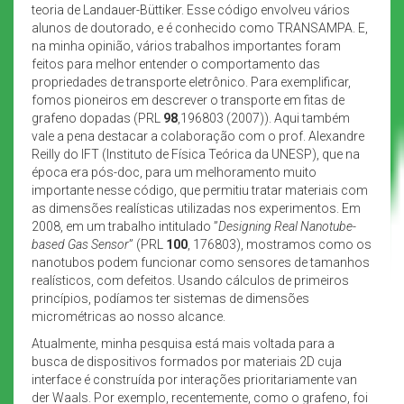
teoria de Landauer-Büttiker. Esse código envolveu vários
alunos de doutorado, e é conhecido como TRANSAMPA. E,
na minha opinião, vários trabalhos importantes foram
feitos para melhor entender o comportamento das
propriedades de transporte eletrônico. Para exemplificar,
fomos pioneiros em descrever o transporte em fitas de
grafeno dopadas (PRL
98
,196803 (2007)). Aqui também
vale a pena destacar a colaboração com o prof. Alexandre
Reilly do IFT (Instituto de Física Teórica da UNESP), que na
época era pós-doc, para um melhoramento muito
importante nesse código, que permitiu tratar materiais com
as dimensões realísticas utilizadas nos experimentos. Em
2008, em um trabalho intitulado ”
Designing Real Nanotube-
based Gas Sensor
” (PRL
100
, 176803), mostramos como os
nanotubos podem funcionar como sensores de tamanhos
realísticos, com defeitos. Usando cálculos de primeiros
princípios, podíamos ter sistemas de dimensões
micrométricas ao nosso alcance.
Atualmente, minha pesquisa está mais voltada para a
busca de dispositivos formados por materiais 2D cuja
interface é construída por interações prioritariamente van
der Waals. Por exemplo, recentemente, como o grafeno, foi