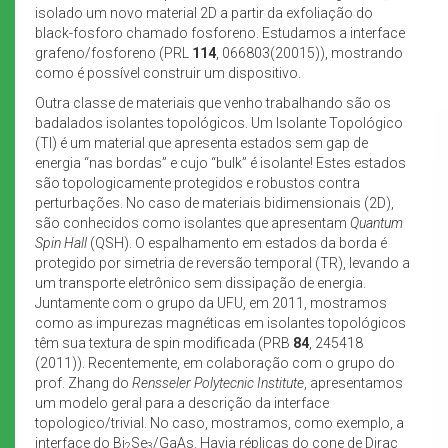
isolado um novo material 2D a partir da exfoliação do
black-fosforo chamado fosforeno. Estudamos a interface
grafeno/fosforeno (PRL
114
, 066803(20015)), mostrando
como é possível construir um dispositivo.
Outra classe de materiais que venho trabalhando são os
badalados isolantes topológicos. Um Isolante Topológico
(TI) é um material que apresenta estados sem gap de
energia “nas bordas” e cujo “bulk” é isolante! Estes estados
são topologicamente protegidos e robustos contra
perturbações. No caso de materiais bidimensionais (2D),
são conhecidos como isolantes que apresentam
Quantum
Spin Hall
(QSH). O espalhamento em estados da borda é
protegido por simetria de reversão temporal (TR), levando a
um transporte eletrônico sem dissipação de energia.
Juntamente com o grupo da UFU, em 2011, mostramos
como as impurezas magnéticas em isolantes topológicos
têm sua textura de spin modificada (PRB
84
, 245418
(2011)). Recentemente, em colaboração com o grupo do
prof. Zhang do
Rensseler Polytecnic Institute
, apresentamos
um modelo geral para a descrição da interface
topologico/trivial. No caso, mostramos, como exemplo, a
interface do Bi
Se
/GaAs. Havia réplicas do cone de Dirac
2
3