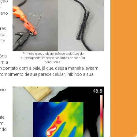
cação
o
iano
ores
sso
nte
Primeira e segunda geração de protótipos do
ória
supercapacitor baseado nas linhas de costurar
com a
condutoras.
 contato com a pele, já que, dessa maneira, evitam
rompimento de sua parede celular, inibindo a sua
eio
nte
em
ando