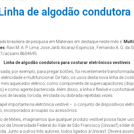
Linha de algodão condutora 
ade brasileira de pesquisa em Materiais em destaque neste mês é:
Multi
bes
. Ravi M. A. P. Lima, Jose Jarib Alcaraz-Espinoza , Fernando A. G. da Sil
1021/acsami.8b04695
Linha de algodão condutora para costurar eletrônicos vestíveis
 usada, por exemplo, para pregar botões, foi recentemente transformad
 eletricidade e multifuncional. De fato, os usos desta nova linha de cos
 mini aquecedor elétrico, como componente de supercapacitores (disp
) e como agente bactericida. Além disso, a linha é flexível e confortável
s de lavada, torcida, enrolada ou dobrada repetidas vezes.
pel importante na eletrônica vestível – o conjunto de dispositivos elet
, incorporados a roupas ou acessórios.
 de têxteis, imaginamos que qualquer produto vestível possa fazer us
sor da Universidade Federal do Vale de São Francisco (Univasf) e líder d
ida. Junto a outros três autores, todos ligados à Univasf, Oliveira assi