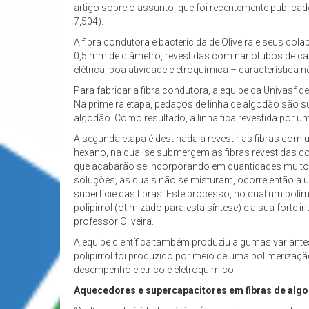
artigo sobre o assunto, que foi recentemente publicad
7,504).
A fibra condutora e bactericida de Oliveira e seus co
0,5 mm de diâmetro, revestidas com nanotubos de carbo
elétrica, boa atividade eletroquímica – característic
Para fabricar a fibra condutora, a equipe da Univasf
Na primeira etapa, pedaços de linha de algodão sã
algodão. Como resultado, a linha fica revestida por 
A segunda etapa é destinada a revestir as fibras com 
hexano, na qual se submergem as fibras revestidas 
que acabarão se incorporando em quantidades muito
soluções, as quais não se misturam, ocorre então a 
superfície das fibras. Este processo, no qual um pol
polipirrol (otimizado para esta síntese) e a sua forte
professor Oliveira.
A equipe científica também produziu algumas variante
polipirrol foi produzido por meio de uma polimerizaç
desempenho elétrico e eletroquímico.
Aquecedores e supercapacitores em fibras de alg