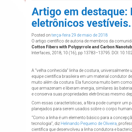
Artigo em destaque: 
eletrônicos vestíveis.
Posted on
terça-feira 29 de maio de 2018
O artigo científico de autoria de membros da comunid
Cotton Fibers with Polypyrrole and Carbon Nanotu
Interfaces, 2018, 10 (16), pp 13783–13795. DOI: 10.
A “velha conhecida” linha de costura, universalmente
equipe científica brasileira em um material condutor de
muito além da costura. Ela funciona muito bem como
que armazenam e liberam energia, similares às baterias
e conserva suas propriedades eletrônicas mesmo depoi
Com essas características, a fibra pode cumprir um pa
planejados para serem usados sobre o corpo humano
“Como a linha é um elemento básico para a concepção
tecnologia”, diz
Helinando Pequeno de Oliveira
, profes
científica que desenvolveu a linha condutora e bacteric