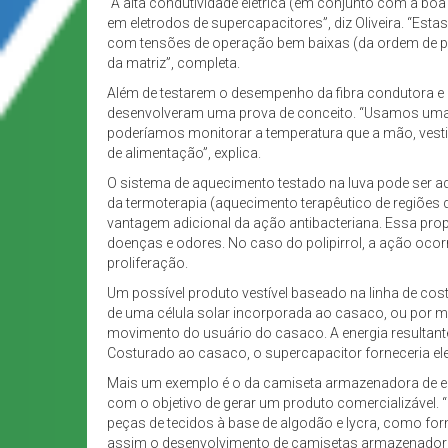
“A alta condutividade elétrica (em conjunto com a boa
em eletrodos de supercapacitores”, diz Oliveira. “Es
com tensões de operação bem baixas (da ordem de pou
da matriz”, completa.
Além de testarem o desempenho da fibra condutora e b
desenvolveram uma prova de conceito. “Usamos uma a
poderíamos monitorar a temperatura que a mão, vesti
de alimentação”, explica.
O sistema de aquecimento testado na luva pode ser 
da termoterapia (aquecimento terapêutico de regiões d
vantagem adicional da ação antibacteriana. Essa prop
doenças e odores. No caso do polipirrol, a ação ocorr
proliferação.
Um possível produto vestível baseado na linha de cos
de uma célula solar incorporada ao casaco, ou por mei
movimento do usuário do casaco. A energia resultant
Costurado ao casaco, o supercapacitor forneceria el
Mais um exemplo é o da camiseta armazenadora de ene
com o objetivo de gerar um produto comercializáve
peças de tecidos à base de algodão e lycra, como form
assim o desenvolvimento de camisetas armazenadoras d