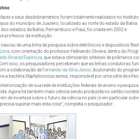
stino
rfaces
e seus desdobramentos foram totalmente realizados no Instituto
pus do município de Juazeiro, localizado ao norte do estado da Bahia.
or dos estados da Bahia, Pernambuco e Piauí, foi criada em 2002 e
 professor da instituição.
sceu de uma linha de pesquisa sobre eletrônicos e dispositivos flexív
 Lima
, com orientação do professor Helinando Oliveira, dentro do Pro
arib Alcaraz Espinoza
, que estava otimizando sínteses de polímeros c
. Com isso, os pesquisadores perceberam que as linhas condutoras f
com a colaboração de
Fernando da Silva Junior
, doutorando do program
ra a bactéria
Staphylococcus aureus
, responsável por uma série de infe
a interiorização de sua rede de instituições federais de ensino e pesqu
a. Agora há também mais ciência sendo produzida no sertão nordestino
e incerteza sobre o futuro da ciência no país (e em particular sobre 
a precisa superar mais esta crise”, completa o pesquisador.