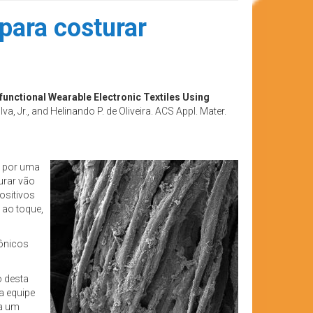
para costurar
functional Wearable Electronic Textiles Using
va, Jr., and Helinando P. de Oliveira. ACS Appl. Mater.
a por uma
turar vão
ositivos
 ao toque,
rônicos
o desta
a equipe
na um