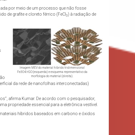
trolada por meio de um processo que não fosse
 de grafite e cloreto férrico (FeCl
) à radiação de
3
s
Imagem MEV do material híbrido tridimensional
Fe3O4/rGO (esquerda) e esquema representativo da
morfologia do material (direita).
ção
rficial da rede de nanofolhas interconectadas)
icos”, afirma Kumar. De acordo com o pesquisador,
ma propriedade essencial para a eletrônica vestível.
 materiais híbridos baseados em carbono e óxidos