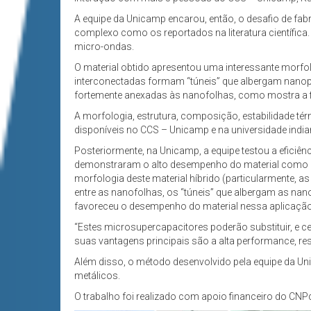
A equipe da Unicamp encarou, então, o desafio de fab
complexo como os reportados na literatura científica. 
micro-ondas.
O material obtido apresentou uma interessante morfol
interconectadas formam “túneis” que albergam nanopart
fortemente anexadas às nanofolhas, como mostra a f
A morfologia, estrutura, composição, estabilidade té
disponíveis no CCS – Unicamp e na universidade india
Posteriormente, na Unicamp, a equipe testou a eficiên
demonstraram o alto desempenho do material como ele
morfologia deste material híbrido (particularmente,
entre as nanofolhas, os “túneis” que albergam as nan
favoreceu o desempenho do material nessa aplicação
“Estes microsupercapacitores poderão substituir, e c
suas vantagens principais são a alta performance, resi
Além disso, o método desenvolvido pela equipe da Un
metálicos.
O trabalho foi realizado com apoio financeiro do CNP