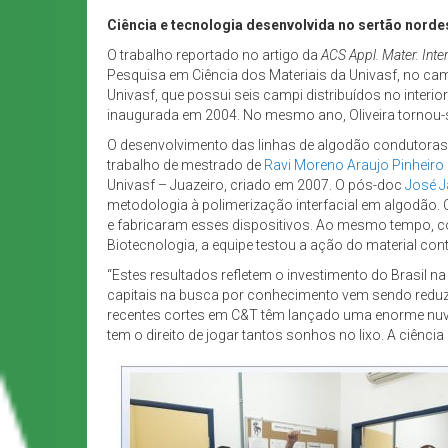
Ciência e tecnologia desenvolvida no sertão norde
O trabalho reportado no artigo da
ACS Appl. Mater. Inte
Pesquisa em Ciência dos Materiais da Univasf, no cam
Univasf, que possui seis campi distribuídos no interi
inaugurada em 2004. No mesmo ano, Oliveira tornou-se
O desenvolvimento das linhas de algodão condutoras na
trabalho de mestrado de
Ravi Moreno Araujo Pinheiro
Univasf – Juazeiro, criado em 2007. O pós-doc
José J
metodologia à polimerização interfacial em algodão
e fabricaram esses dispositivos. Ao mesmo tempo, 
Biotecnologia, a equipe testou a ação do material cont
“Estes resultados refletem o investimento do Brasil n
capitais na busca por conhecimento vem sendo reduzid
recentes cortes em C&T têm lançado uma enorme nuvem d
tem o direito de jogar tantos sonhos no lixo. A ciênci