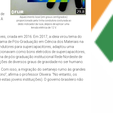
 de
Aquecimento local (em graus centígrados)
 A
proporcionado pela linha condutora costurada ao
dedo indicador da luva, depois de aplicar uma
tensão elétrica de 12 V.
eis, criada em 2016. Em 2017, a ideia virou tema do
grama de Pós-Graduação em Ciência dos Materiais na
ondutores para supercapacitores, adaptou uma
uncionavam como bons eletrodos de supercapacitores,
a de pós-graduação institucional Rede Nordeste de
cções de diversos graus de gravidade no ser humano.
isa. Com isso, a migração do sertanejo rumo às grandes
”, afirma o professor Oliveira. “No entanto, os
estas jovens instituições). O governo brasileiro não