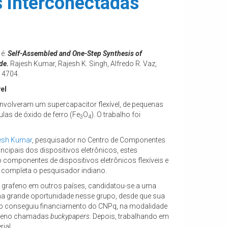
s interconectadas
 é:
Self-Assembled and One-Step Synthesis of
de.
Rajesh Kumar, Rajesh K. Singh, Alfredo R. Vaz,
14704.
el
nvolveram um supercapacitor flexível, de pequenas
las de óxido de ferro (Fe
O
). O trabalho foi
3
4
esh Kumar
, pesquisador no Centro de Componentes
ipais dos dispositivos eletrônicos, estes
componentes de dispositivos eletrônicos flexíveis e
”, completa o pesquisador indiano.
 grafeno em outros países, candidatou-se a uma
uma grande oportunidade nesse grupo, desde que sua
ano conseguiu financiamento do CNPq, na modalidade
grafeno chamadas
buckypapers
. Depois, trabalhando em
ial.