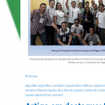
Foto do grupo de pesquisa liderado pelo professor Oliveira no Instituto 
direita, em azul, os autores do artig
Notícias
algodão
algodão condutor
aquecedor elétrico
aquece
oliveira
interiorização da ciência
juazeiro
linha de cost
supercapacitores
univasf