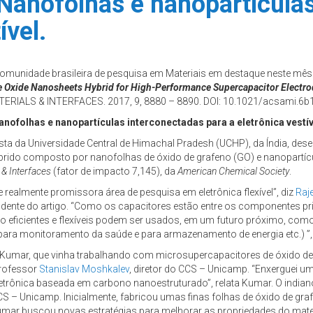
Nanofolhas e nanopartícula
ível.
comunidade brasileira de pesquisa em Materiais em destaque neste mês
 Oxide Nanosheets Hybrid for High-Performance Supercapacitor Electro
TERIALS & INTERFACES. 2017, 9, 8880 – 8890. DOI: 10.1021/acsami.6b
anofolhas e nanopartículas interconectadas para a eletrônica vestív
ta da Universidade Central de Himachal Pradesh (UCHP), da Índia, dese
brido composto por nanofolhas de óxido de grafeno (GO) e nanopartícu
 & Interfaces
(fator de impacto 7,145), da
American Chemical Society
.
 e realmente promissora área de pesquisa em eletrônica flexível”, diz
Raj
nte do artigo. “Como os capacitores estão entre os componentes princ
eficientes e flexíveis podem ser usados, em um futuro próximo, como 
ivos para monitoramento da saúde e para armazenamento de energia etc.) 
 Kumar, que vinha trabalhando com microsupercapacitores de óxido de
professor
Stanislav Moshkalev
, diretor do CCS – Unicamp. “Enxerguei 
eletrônica baseada em carbono nanoestruturado”, relata Kumar. O indi
o CCS – Unicamp. Inicialmente, fabricou umas finas folhas de óxido de 
ar buscou novas estratégias para melhorar as propriedades do mater