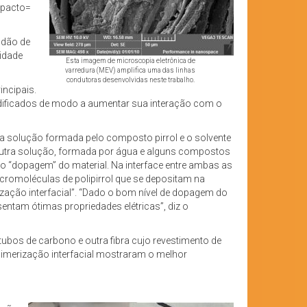
mpacto=
odão de
vidade
Esta imagem de microscopia eletrônica de
varredura (MEV) amplifica uma das linhas
condutoras desenvolvidas neste trabalho.
incipais.
dificados de modo a aumentar sua interação com o
uma solução formada pelo composto pirrol e o solvente
outra solução, formada por água e alguns compostos
“dopagem” do material. Na interface entre ambas as
cromoléculas de polipirrol que se depositam na
ização interfacial”. “Dado o bom nível de dopagem do
sentam ótimas propriedades elétricas”, diz o
ubos de carbono e outra fibra cujo revestimento de
olimerização interfacial mostraram o melhor