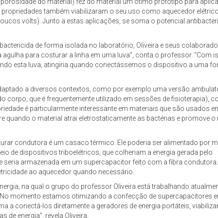
 porosidade do material) fez do material um ótimo protótipo para apli
tas propriedades também viabilizaram o seu uso como aquecedor elétric
cos volts). Junto a estas aplicações, se soma o potencial antibacter
actericida de forma isolada no laboratório, Oliveira e seus colaborad
gulha para costurar a linha em uma luva”, conta o professor. “Com i
ndo esta luva, atingiria quando conectássemos o dispositivo a uma fo
adaptado a diversos contextos, como por exemplo uma versão ambulat
o corpo, que é frequentemente utilizado em sessões de fisioterapia), 
riedade é particularmente interessante em materiais que são usados em
e quando o material atrai eletrostaticamente as bactérias e promove o 
turar condutora é um casaco térmico. Ele poderia ser alimentado por m
o de dispositivos triboelétricos, que colheriam a energia gerada pelo
e seria armazenada em um supercapacitor feito com a fibra condutora.
etricidade ao aquecedor quando necessário.
rgia, na qual o grupo do professor Oliveira está trabalhando atualme
l. “No momento estamos otimizando a confecção de supercapacitores 
a a conectá-los diretamente a geradores de energia portáteis, viabiliz
e energia”, revela Oliveira.