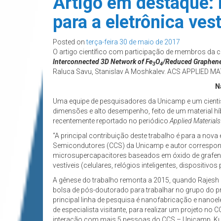
Artigo em destaque: 
para a eletrônica vest
Posted on
terça-feira 30 de maio de 2017
O artigo científico com participação de membros da 
Interconnected 3D Network of Fe
O
/Reduced Graphene
3
4
Raluca Savu, Stanislav A Moshkalev. ACS APPLIED MA
N
Uma equipe de pesquisadores da Unicamp e um cientis
dimensões e alto desempenho, feito de um material hí
recentemente reportado no periódico
Applied Materials
“A principal contribuição deste trabalho é para a nova
Semicondutores (CCS) da Unicamp e autor corresponde
microsupercapacitores baseados em óxido de grafeno 
vestíveis (celulares, relógios inteligentes, disposit
A gênese do trabalho remonta a 2015, quando Rajesh
bolsa de pós-doutorado para trabalhar no grupo do 
principal linha de pesquisa é nanofabricação e nano
de especialista visitante, para realizar um projeto n
interação com mais 5 pessoas do CCS – Unicamp, Kum