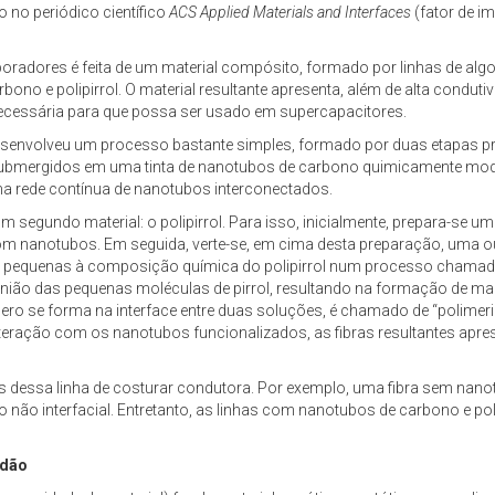
o no periódico científico
ACS Applied Materials and Interfaces
(fator de i
laboradores é feita de um material compósito, formado por linhas de alg
no e polipirrol. O material resultante apresenta, além de alta conduti
a necessária para que possa ser usado em supercapacitores.
 desenvolveu um processo bastante simples, formado por duas etapas pr
o submergidos em uma tinta de nanotubos de carbono quimicamente mo
uma rede contínua de nanotubos interconectados.
um segundo material: o polipirrol. Para isso, inicialmente, prepara-se 
com nanotubos. Em seguida, verte-se, em cima desta preparação, uma 
 pequenas à composição química do polipirrol num processo chamado 
união das pequenas moléculas de pirrol, resultando na formação de ma
ímero se forma na interface entre duas soluções, é chamado de “polimer
 interação com os nanotubos funcionalizados, as fibras resultantes apre
s dessa linha de costurar condutora. Por exemplo, uma fibra sem nanot
ão não interfacial. Entretanto, as linhas com nanotubos de carbono e p
odão