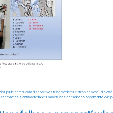
de Pesquisa em Ciência de Materiais. À
o.
dor joule
bactericida
dispositivos triboelétricos
eletrônica vestível
eletrô
urar
materiais antibacterianos
nanotubos de carbono
orçamento c&t
p