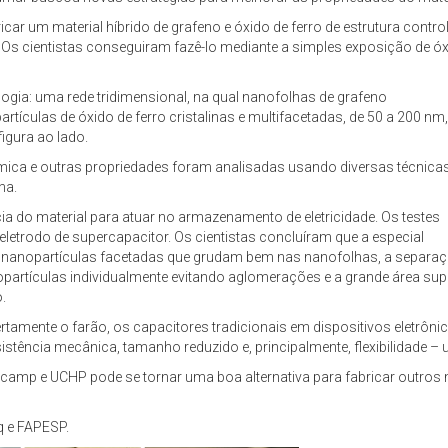
ricar um material híbrido de grafeno e óxido de ferro de estrutura con
Os cientistas conseguiram fazê-lo mediante a simples exposição de óxido
ogia: uma rede tridimensional, na qual nanofolhas de grafeno
ículas de óxido de ferro cristalinas e multifacetadas, de 50 a 200 nm,
igura ao lado.
rmica e outras propriedades foram analisadas usando diversas técnica
na.
cia do material para atuar no armazenamento de eletricidade. Os testes
trodo de supercapacitor. Os cientistas concluíram que a especial
 as nanopartículas facetadas que grudam bem nas nanofolhas, a separa
opartículas individualmente evitando aglomerações e a grande área supe
.
ertamente o farão, os capacitores tradicionais em dispositivos eletrôn
stência mecânica, tamanho reduzido e, principalmente, flexibilidade – u
icamp e UCHP pode se tornar uma boa alternativa para fabricar outros
q e FAPESP.