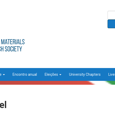
ce
Encontro anual
Eleições
University Chapters
Liv
el