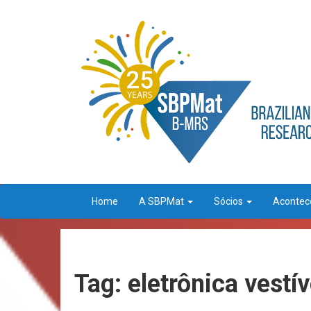
Home
A SBPMat
Sócios
Aconte
Tag: eletrônica vestív