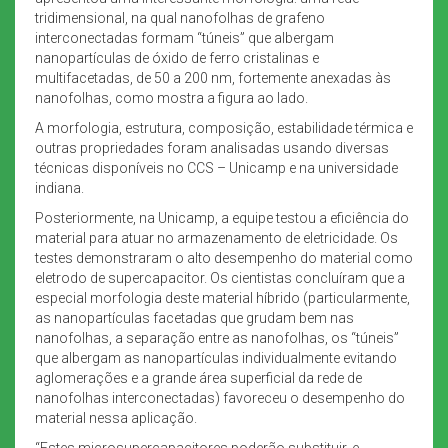
tridimensional, na qual nanofolhas de grafeno
interconectadas formam “túneis” que albergam
nanopartículas de óxido de ferro cristalinas e
multifacetadas, de 50 a 200 nm, fortemente anexadas às
nanofolhas, como mostra a figura ao lado.
A morfologia, estrutura, composição, estabilidade térmica e
outras propriedades foram analisadas usando diversas
técnicas disponíveis no CCS – Unicamp e na universidade
indiana.
Posteriormente, na Unicamp, a equipe testou a eficiência do
material para atuar no armazenamento de eletricidade. Os
testes demonstraram o alto desempenho do material como
eletrodo de supercapacitor. Os cientistas concluíram que a
especial morfologia deste material híbrido (particularmente,
as nanopartículas facetadas que grudam bem nas
nanofolhas, a separação entre as nanofolhas, os “túneis”
que albergam as nanopartículas individualmente evitando
aglomerações e a grande área superficial da rede de
nanofolhas interconectadas) favoreceu o desempenho do
material nessa aplicação.
“Estes microsupercapacitores poderão substituir, e