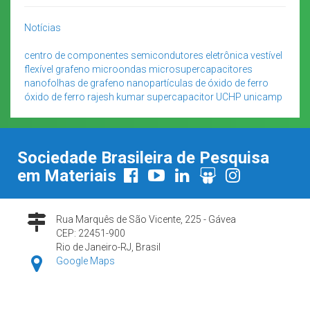
Notícias
centro de componentes semicondutores
eletrônica vestível
flexível
grafeno
microondas
microsupercapacitores
nanofolhas de grafeno
nanopartículas de óxido de ferro
óxido de ferro
rajesh kumar
supercapacitor
UCHP
unicamp
Sociedade Brasileira de Pesquisa
em Materiais
Rua Marquês de São Vicente, 225 - Gávea
CEP: 22451-900
Rio de Janeiro-RJ, Brasil
Google Maps