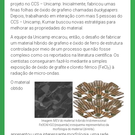
projeto no CCS – Unicamp. Inicialmente, fabricou umas
finas folhas de óxido de grafeno chamadas
buckypapers
.
Depois, trabalhando em interação com mais 5 pessoas do
CCS – Unicamp, Kumar buscou novas estratégias para
melhorar as propriedades do material.
A equipe da Unicamp encarou, então, o desafio de fabricar
um material híbrido de grafeno e óxido de ferro de estrutura
controlada por meio de um processo que não fosse
complexo como os reportados na literatura científica. Os
cientistas conseguiram fazê-lo mediante a simples
exposição de óxido de grafite e cloreto férrico (FeCl
) à
3
radiação de micro-ondas.
O material
obtido
Imagem MEV do material híbrido tridimensional
Fe3O4/rGO (esquerda) e esquema representativo da
morfologia do material (direita).
apresentou uma interessante morfologia: uma rede