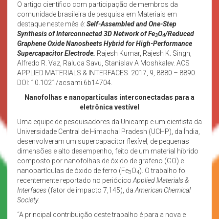
O artigo científico com participação de membros da
comunidade brasileira de pesquisa em Materiais em
destaque neste mês é:
Self-Assembled and One-Step
Synthesis of Interconnected 3D Network of Fe
O
/Reduced
3
4
Graphene Oxide Nanosheets Hybrid for High-Performance
Supercapacitor Electrode.
Rajesh Kumar, Rajesh K. Singh,
Alfredo R. Vaz, Raluca Savu, Stanislav A Moshkalev. ACS
APPLIED MATERIALS & INTERFACES. 2017, 9, 8880 – 8890.
DOI: 10.1021/acsami.6b14704.
Nanofolhas e nanopartículas interconectadas para a
eletrônica vestível
Uma equipe de pesquisadores da Unicamp e um cientista da
Universidade Central de Himachal Pradesh (UCHP), da Índia,
desenvolveram um supercapacitor flexível, de pequenas
dimensões e alto desempenho, feito de um material híbrido
composto por nanofolhas de óxido de grafeno (GO) e
nanopartículas de óxido de ferro (Fe
O
). O trabalho foi
3
4
recentemente reportado no periódico
Applied Materials &
Interfaces
(fator de impacto 7,145), da
American Chemical
Society
.
“A principal contribuição deste trabalho é para a nova e