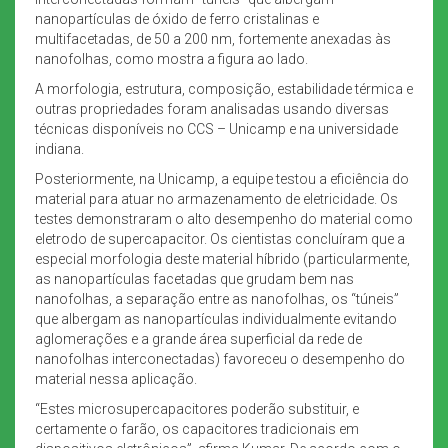
nanopartículas de óxido de ferro cristalinas e
multifacetadas, de 50 a 200 nm, fortemente anexadas às
nanofolhas, como mostra a figura ao lado.
A morfologia, estrutura, composição, estabilidade térmica e
outras propriedades foram analisadas usando diversas
técnicas disponíveis no CCS – Unicamp e na universidade
indiana.
Posteriormente, na Unicamp, a equipe testou a eficiência do
material para atuar no armazenamento de eletricidade. Os
testes demonstraram o alto desempenho do material como
eletrodo de supercapacitor. Os cientistas concluíram que a
especial morfologia deste material híbrido (particularmente,
as nanopartículas facetadas que grudam bem nas
nanofolhas, a separação entre as nanofolhas, os “túneis”
que albergam as nanopartículas individualmente evitando
aglomerações e a grande área superficial da rede de
nanofolhas interconectadas) favoreceu o desempenho do
material nessa aplicação.
“Estes microsupercapacitores poderão substituir, e
certamente o farão, os capacitores tradicionais em