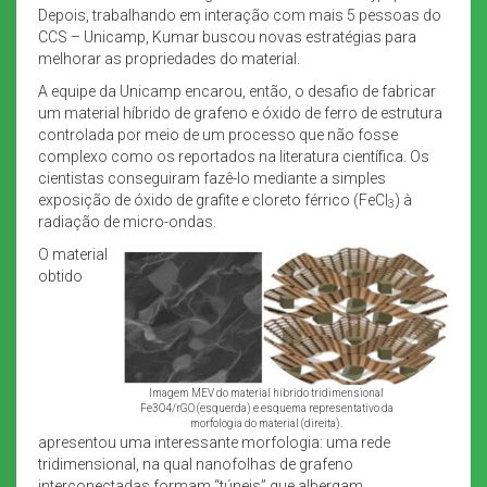
Depois, trabalhando em interação com mais 5 pessoas do
CCS – Unicamp, Kumar buscou novas estratégias para
melhorar as propriedades do material.
A equipe da Unicamp encarou, então, o desafio de fabricar
um material híbrido de grafeno e óxido de ferro de estrutura
controlada por meio de um processo que não fosse
complexo como os reportados na literatura científica. Os
cientistas conseguiram fazê-lo mediante a simples
exposição de óxido de grafite e cloreto férrico (FeCl
) à
3
radiação de micro-ondas.
O material
obtido
Imagem MEV do material híbrido tridimensional
Fe3O4/rGO (esquerda) e esquema representativo da
morfologia do material (direita).
apresentou uma interessante morfologia: uma rede
tridimensional, na qual nanofolhas de grafeno
interconectadas formam “túneis” que albergam