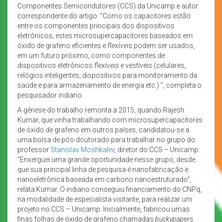
Componentes Semicondutores (CCS) da Unicamp e autor
correspondente do artigo. “Como os capacitores estão
entre os componentes principais dos dispositivos
eletrônicos, estes microsupercapacitores baseados em
óxido de grafeno eficientes e flexíveis podem ser usados,
em um futuro próximo, como componentes de
dispositivos eletrônicos flexíveis e vestíveis (celulares,
relógios inteligentes, dispositivos para monitoramento da
saúde e para armazenamento de energia etc.) ”, completa o
pesquisador indiano.
A gênese do trabalho remonta a 2015, quando Rajesh
Kumar, que vinha trabalhando com microsupercapacitores
de óxido de grafeno em outros países, candidatou-se a
uma bolsa de pós-doutorado para trabalhar no grupo do
professor
Stanislav Moshkalev
, diretor do CCS – Unicamp.
“Enxerguei uma grande oportunidade nesse grupo, desde
que sua principal linha de pesquisa é nanofabricação e
nanoeletrônica baseada em carbono nanoestruturado”,
relata Kumar. O indiano conseguiu financiamento do CNPq,
na modalidade de especialista visitante, para realizar um
projeto no CCS – Unicamp. Inicialmente, fabricou umas
finas folhas de óxido de grafeno chamadas
buckypapers
.