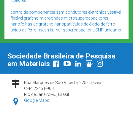
Notícias
centro de componentes semicondutores
eletrônica vestível
flexível
grafeno
microondas
microsupercapacitores
nanofolhas de grafeno
nanopartículas de óxido de ferro
óxido de ferro
rajesh kumar
supercapacitor
UCHP
unicamp
Sociedade Brasileira de Pesquisa
em Materiais
Rua Marquês de São Vicente, 225 - Gávea
CEP: 22451-900
Rio de Janeiro-RJ, Brasil
Google Maps