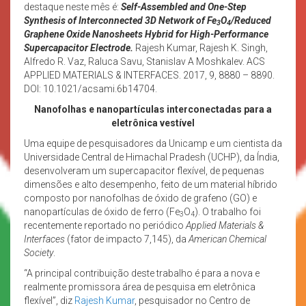
destaque neste mês é:
Self-Assembled and One-Step
Synthesis of Interconnected 3D Network of Fe
O
/Reduced
3
4
Graphene Oxide Nanosheets Hybrid for High-Performance
Supercapacitor Electrode.
Rajesh Kumar, Rajesh K. Singh,
Alfredo R. Vaz, Raluca Savu, Stanislav A Moshkalev. ACS
APPLIED MATERIALS & INTERFACES. 2017, 9, 8880 – 8890.
DOI: 10.1021/acsami.6b14704.
Nanofolhas e nanopartículas interconectadas para a
eletrônica vestível
Uma equipe de pesquisadores da Unicamp e um cientista da
Universidade Central de Himachal Pradesh (UCHP), da Índia,
desenvolveram um supercapacitor flexível, de pequenas
dimensões e alto desempenho, feito de um material híbrido
composto por nanofolhas de óxido de grafeno (GO) e
nanopartículas de óxido de ferro (Fe
O
). O trabalho foi
3
4
recentemente reportado no periódico
Applied Materials &
Interfaces
(fator de impacto 7,145), da
American Chemical
Society
.
“A principal contribuição deste trabalho é para a nova e
realmente promissora área de pesquisa em eletrônica
flexível”, diz
Rajesh Kumar
, pesquisador no Centro de