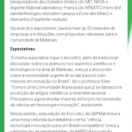
pesquisadores dos Estados Unidos (do MIT, NASA e
Argonne National Laboratory
), França (do
MINATEC micro and
nanotechnologies innovation campus
e
École des Mines
) e
Alemanha (
Fraunhofer Institute
).
Na área dos expositores, haverá mais de 30 estandes de
empresas e instituições com propostas relevantes para a
comunidade de Materiais.
Expectativas
“A minha expectativa é que o encontro, além da tradicional
discussão sobre os avanços nos aspectos científicos e
tecnológicos na área de Materiais, cresça a discussão
sobre a necessidade urgente de se dar passos bem
maiores em inovação no Brasil”, diz o professor Klein.
“Somos uma comunidade de pesquisa que já se destaca na
produção de artigos científicos a nível internacional.
Precisamos agora envidar maiores esforços na conversão
da ciência em tecnologia e inovação”, acrescenta.
Nesse sentido, esta edição do Encontro da SBPMat incluirá
uma mesa redonda que debaterá o tema “ciência,
tecnologia e inovação para um Brasil competititvo” e terá a
participação de representantes da ANPEI (Associação