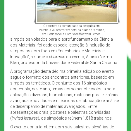
O encontro da comunidade da pesquisa em
Materiais vai ocorrer em hotel da praia do Santinho,
em Florianópolis. Crédito da foto: Vani Lemos.
simpósios voltados para o aprofundamento da Ciência
dos Materiais, foi dada especial atenção à inclusão de
simpósios com foco em Engenharia de Materiais e
Inovação”, resume o
chairman
do evento, Aloisio Nelmo
Klein, professor da Universidade Federal de Santa Catarina.
A programação desta décima primeira edição do evento
segue o formato dos encontros anteriores, baseado em
simpósios temáticos. O conjunto dos 16 simpósios
contempla, neste ano, temas como nanotecnologia para
aplicações diversas, biomateriais, materiais para eletrônica
avançada e novidades em técnicas de fabricação e análise
de desempenho de materiais avançados. Entre
apresentações orais, pôsteres e palestras convidadas
(
invited lectures
), os simpósios reúnem 1.818 trabalhos.
O evento conta também com seis palestras plenárias de