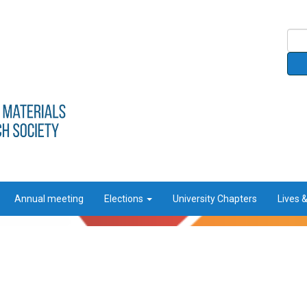
Annual meeting
Elections
University Chapters
Lives 