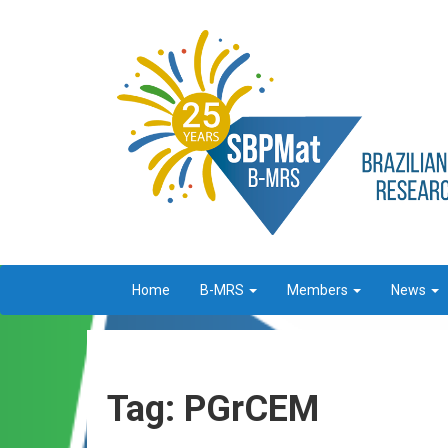
Home
B-MRS
Members
News
Tag: PGrCEM