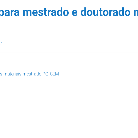
 para mestrado e doutorado
e
.
is
materiais
mestrado
PGrCEM