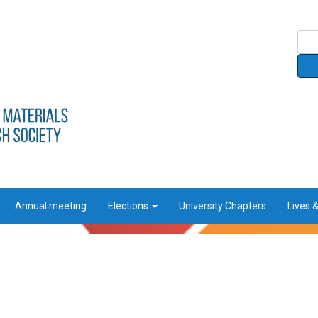
Annual meeting
Elections
University Chapters
Lives 