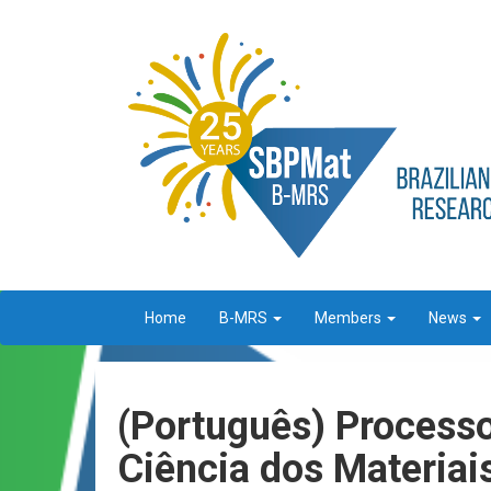
Home
B-MRS
Members
News
(Português) Process
Ciência dos Materia