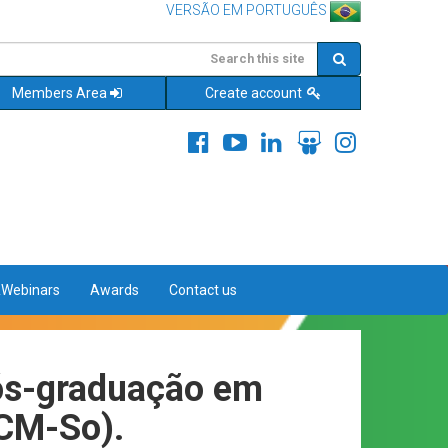
VERSÃO EM PORTUGUÊS
Members Area
Create account
&Webinars
Awards
Contact us
Pós-graduação em
GCM-So).