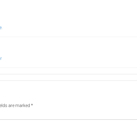
e
.
r
ields are marked
*