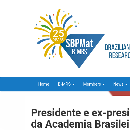
Home
B-MRS
Members
News
Presidente e ex-pres
da Academia Brasilei