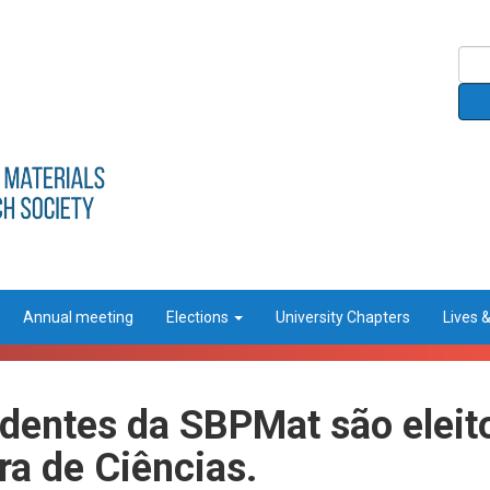
Annual meeting
Elections
University Chapters
Lives 
identes da SBPMat são elei
ra de Ciências.