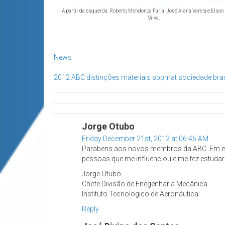
A partir da esquerda: Roberto Mendonça Faria, José Arana Varela e Elso
Silva.
News
2012
ABC
distinções
materiais
sbpmat
sociedade bras
Jorge Otubo
Friday December 21st, 2012 at 06:46 AM
Parabens aos novos membros da ABC. Em espe
pessoas que me influenciou e me fez estudar f
Jorge Otubo
Chefe Divisão de Enegenharia Mecânica
Instituto Tecnologico de Aeronáutica
Reply