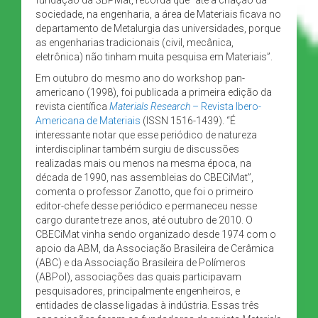
sociedade, na engenharia, a área de Materiais ficava no
departamento de Metalurgia das universidades, porque
as engenharias tradicionais (civil, mecânica,
eletrônica) não tinham muita pesquisa em Materiais”.
Em outubro do mesmo ano do workshop pan-
americano (1998), foi publicada a primeira edição da
revista científica
Materials Research
– Revista Ibero-
Americana de Materiais
(ISSN 1516-1439). “É
interessante notar que esse periódico de natureza
interdisciplinar também surgiu de discussões
realizadas mais ou menos na mesma época, na
década de 1990, nas assembleias do CBECiMat”,
comenta o professor Zanotto, que foi o primeiro
editor-chefe desse periódico e permaneceu nesse
cargo durante treze anos, até outubro de 2010. O
CBECiMat vinha sendo organizado desde 1974 com o
apoio da ABM, da Associação Brasileira de Cerâmica
(ABC) e da Associação Brasileira de Polímeros
(ABPol), associações das quais participavam
pesquisadores, principalmente engenheiros, e
entidades de classe ligadas à indústria. Essas três