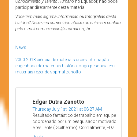
Conocimiento y Talento Humano
no Equador, não pôde
participar diretamente desta matéria.
Você tem mais alguma informação ou fotografias desta
história? Deixe seu comentário abaixo ou entre em contato
pelo e-mail comunicacao@sbpmat.org.br.
News
2000
2013
ciência de materiais
craievich
criação
engenharia de materiais
história
longo
pesquisa em
materiais
rezende
sbpmat
zanotto
Edgar Dutra Zanotto
Thursday July 1st, 2021 at 08:27 AM
Resultado fantástico de trabalho em equipe
coordenado por um pesquisador motivado
e resiliente ( Guilhermo)! Cordialmente, EDZ
Reply