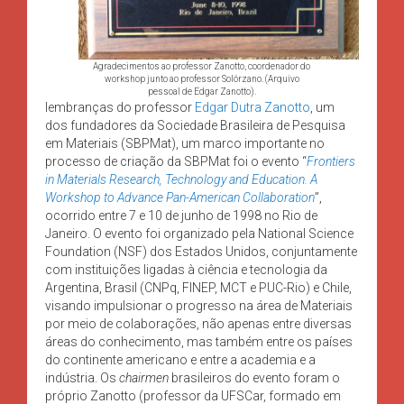
Agradecimentos ao professor Zanotto, coordenador do
workshop junto ao professor Solórzano. (Arquivo
pessoal de Edgar Zanotto).
lembranças do professor
Edgar Dutra Zanotto
, um
dos fundadores da Sociedade Brasileira de Pesquisa
em Materiais (SBPMat), um marco importante no
processo de criação da SBPMat foi o evento “
Frontiers
in Materials Research, Technology and Education. A
Workshop to Advance Pan-American Collaboration
”,
ocorrido entre 7 e 10 de junho de 1998 no Rio de
Janeiro. O evento foi organizado pela National Science
Foundation (NSF) dos Estados Unidos, conjuntamente
com instituições ligadas à ciência e tecnologia da
Argentina, Brasil (CNPq, FINEP, MCT e PUC-Rio) e Chile,
visando impulsionar o progresso na área de Materiais
por meio de colaborações, não apenas entre diversas
áreas do conhecimento, mas também entre os países
do continente americano e entre a academia e a
indústria. Os
chairmen
brasileiros do evento foram o
próprio Zanotto (professor da UFSCar, formado em