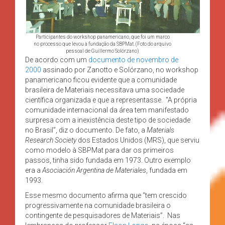
Participantes do workshop panamericano, que foi um marco
no processo que levou à fundação da SBPMat. (Foto do arquivo
pessoal de Guillermo Solórzano)
De acordo com um
documento de novembro de
2000
assinado por Zanotto e Solórzano, no workshop
panamericano ficou evidente que a comunidade
brasileira de Materiais necessitava uma sociedade
científica organizada e que a representasse. “A própria
comunidade internacional da área tem manifestado
surpresa com a inexistência deste tipo de sociedade
no Brasil”, diz o documento. De fato, a
Materials
Research Society
dos Estados Unidos (MRS), que serviu
como modelo à SBPMat para dar os primeiros
passos, tinha sido fundada em 1973. Outro exemplo
era a
Asociación Argentina de Materiales
, fundada em
1993.
Esse mesmo documento afirma que “tem crescido
progressivamente na comunidade brasileira o
contingente de pesquisadores de Materiais”. Nas