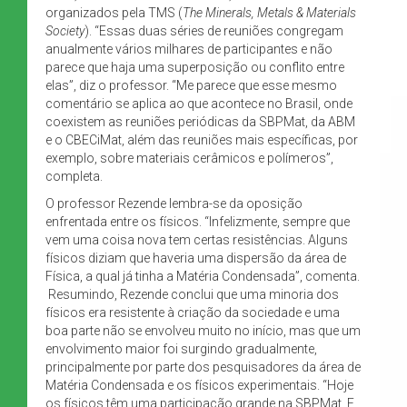
organizados pela TMS (
The Minerals, Metals & Materials
Society
). “Essas duas séries de reuniões congregam
anualmente vários milhares de participantes e não
parece que haja uma superposição ou conflito entre
elas”, diz o professor. “Me parece que esse mesmo
comentário se aplica ao que acontece no Brasil, onde
coexistem as reuniões periódicas da SBPMat, da ABM
e o CBECiMat, além das reuniões mais específicas, por
exemplo, sobre materiais cerâmicos e polímeros”,
completa.
O professor Rezende lembra-se da oposição
enfrentada entre os físicos. “Infelizmente, sempre que
vem uma coisa nova tem certas resistências. Alguns
físicos diziam que haveria uma dispersão da área de
Física, a qual já tinha a Matéria Condensada”, comenta.
Resumindo, Rezende conclui que uma minoria dos
físicos era resistente à criação da sociedade e uma
boa parte não se envolveu muito no início, mas que um
envolvimento maior foi surgindo gradualmente,
principalmente por parte dos pesquisadores da área de
Matéria Condensada e os físicos experimentais. “Hoje
os físicos têm uma participação grande na SBPMat. E