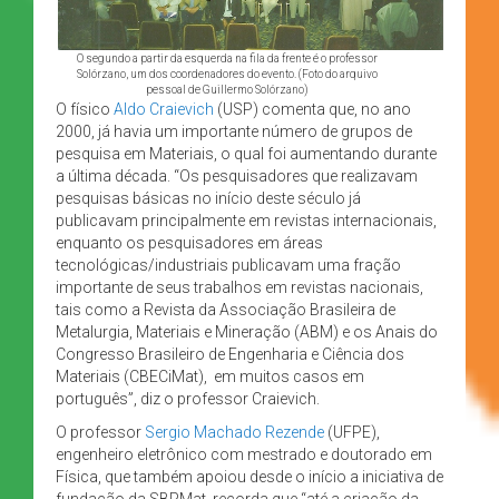
O segundo a partir da esquerda na fila da frente é o professor
Solórzano, um dos coordenadores do evento. (Foto do arquivo
pessoal de Guillermo Solórzano)
O físico
Aldo Craievich
(USP) comenta que, no ano
2000, já havia um importante número de grupos de
pesquisa em Materiais, o qual foi aumentando durante
a última década. “Os pesquisadores que realizavam
pesquisas básicas no início deste século já
publicavam principalmente em revistas internacionais,
enquanto os pesquisadores em áreas
tecnológicas/industriais publicavam uma fração
importante de seus trabalhos em revistas nacionais,
tais como a Revista da Associação Brasileira de
Metalurgia, Materiais e Mineração (ABM) e os Anais do
Congresso Brasileiro de Engenharia e Ciência dos
Materiais (CBECiMat), em muitos casos em
português”, diz o professor Craievich.
O professor
Sergio Machado Rezende
(UFPE),
engenheiro eletrônico com mestrado e doutorado em
Física, que também apoiou desde o início a iniciativa de
fundação da SBPMat, recorda que “até a criação da