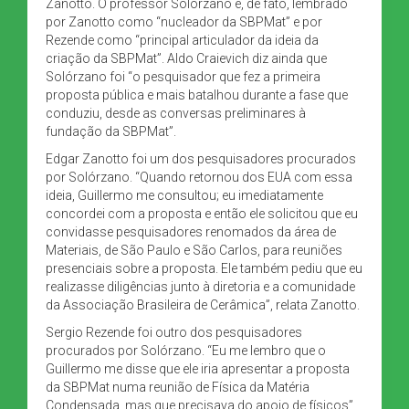
Zanotto. O professor Solórzano é, de fato, lembrado
por Zanotto como “nucleador da SBPMat” e por
Rezende como “principal articulador da ideia da
criação da SBPMat”. Aldo Craievich diz ainda que
Solórzano foi “o pesquisador que fez a primeira
proposta pública e mais batalhou durante a fase que
conduziu, desde as conversas preliminares à
fundação da SBPMat”.
Edgar Zanotto foi um dos pesquisadores procurados
por Solórzano. “Quando retornou dos EUA com essa
ideia, Guillermo me consultou; eu imediatamente
concordei com a proposta e então ele solicitou que eu
convidasse pesquisadores renomados da área de
Materiais, de São Paulo e São Carlos, para reuniões
presenciais sobre a proposta. Ele também pediu que eu
realizasse diligências junto à diretoria e a comunidade
da Associação Brasileira de Cerâmica”, relata Zanotto.
Sergio Rezende foi outro dos pesquisadores
procurados por Solórzano. “Eu me lembro que o
Guillermo me disse que ele iria apresentar a proposta
da SBPMat numa reunião de Física da Matéria
Condensada, mas que precisava do apoio de físicos”.