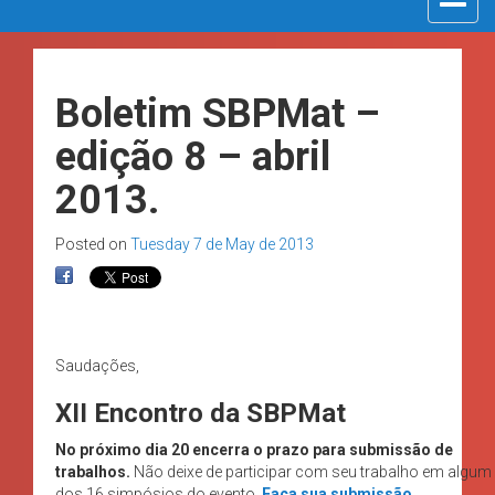
navigat
Boletim SBPMat –
edição 8 – abril
2013.
Posted on
Tuesday 7 de May de 2013
Saudações,
XII Encontro da SBPMat
No próximo dia 20 encerra o prazo para submissão de
trabalhos.
Não deixe de participar com seu trabalho em algum
dos 16 simpósios do evento.
Faça sua submissão.