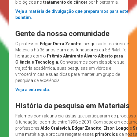
biológicos
no
tratamento do câncer
por hipertermia.
Veja a matéria de divulgação que preparamos para este
boletim.
Gente da nossa comunidade
O professor
Edgar Dutra Zanotto
, pesquisador da área de
Materiais há 36 anos e um dos fundadores da SBPMat, foi
honrado com o
Prêmio Almirante Álvaro Alberto para
Ciência e Tecnologia
. Conversamos com ele sobre sua
trajetória acadêmica, suas pesquisas em vidros e
vitrocerâmicas e suas dicas para manter um grupo de
pesquisa de excelência.
Veja a entrevista.
História da pesquisa em Materiais
Falamos com alguns cientistas que participaram do processo
à fundação,
ocorrido entre 1998 e 2001. Com base em docum
professores
Aldo Craievich
,
Edgar Zanotto
,
Elson Longo
e
S
uma matéria que procura resgatar esses
primórdios
da nossa