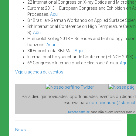
22 International Congress on X-ray Optics and Microanal
Euromat 2013 – European Congress and Exhibition on A
Processes.
Aqui
.
8º Brazilian-German Workshop on Applied Surface Scien
8th International Conference on High Temperature Cera
8).
Aqui.
Humboldt Kolleg 2013 – Sciences and technology in cont
horizons.
Aqui.
XII Encontro da SBPMat.
Aqui.
International Polysaccharide Conference (EPNOE 2013).
6º Congresso Internacional de Electrocerâmica.
Aqui.
Veja a agenda de eventos
.
Para divulgar novidades, oportunidades, eventos ou dicas de 
escreva para
comunicacao@sbpmat.o
Descadastre-se
caso não queira receber mais e-
News