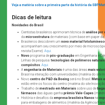
Veja a matéria sobre a primeira parte da história da SBPMat
Dicas de leitura
Novidades do Brasil
Cientistas brasileiros aprimoram técnica de
análise por
da
microestrutura
de materiais (com base em paper da
Brasileiros descobrem um
novo material fotoluminesc
acompanham seu crescimento por meio de microscópios
revista Exame).
Aqui.
Novo
programa de
pós-graduação
em Engenharia e Ciê
Linhas de pesquisa:
tecnologias de polímeros naturais
compósitos
.
Aqui.
A
engenharia de Materiais
é uma das áreas
mais valor
Brasil na interação com universidades (matéria do site
Novo
centro de P&D da Boeing
será no Brasil.
Metais 
estão entre os focos do centro (matéria do site Inovaç
Trabalho de
mestrado em Materiais
sobre uso de
baga
fármacos
das águas ganha
prêmio Vale-Capes
(matéri
História e desafios da
empresa brasileira Nanox
na
exp
para embalagens de alimentos (matéria da Agência Fape