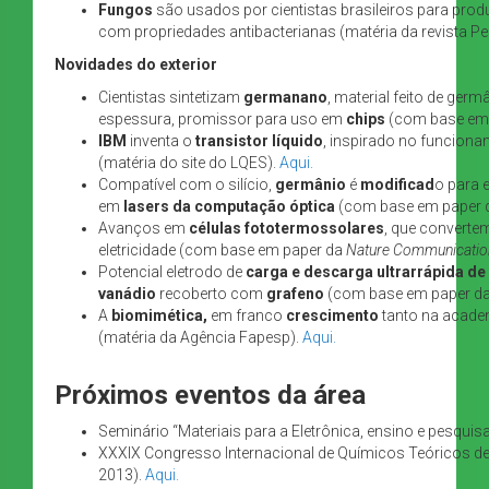
Fungos
são usados por cientistas brasileiros para produ
com propriedades antibacterianas (matéria da revista P
Novidades do exterior
Cientistas sintetizam
germanano
, material feito de ger
espessura, promissor para uso em
chips
(com base em
IBM
inventa o
transistor líquido
, inspirado no funcion
(matéria do site do LQES).
Aqui.
Compatível com o silício,
germânio
é
modificad
o para 
em
lasers da computação óptica
(com base em paper
Avanços em
células fototermossolares
, que convertem
eletricidade (com base em paper da
Nature Communicatio
Potencial eletrodo de
carga e descarga ultrarrápida de
vanádio
recoberto com
grafeno
(com base em paper d
A
biomimética,
em franco
crescimento
tanto na academ
(matéria da Agência Fapesp).
Aqui.
Próximos eventos da área
Seminário “Materiais para a Eletrônica, ensino e pesquis
XXXIX Congresso Internacional de Químicos Teóricos de
2013).
Aqui.