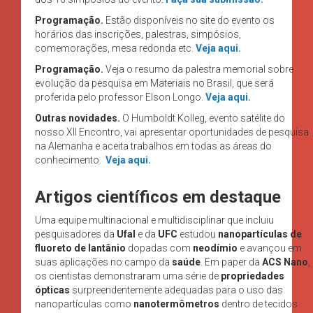
Programação.
Estão disponíveis no site do evento os
horários das inscrições, palestras, simpósios,
comemorações, mesa redonda etc.
Veja aqui.
Programação.
Veja o resumo da palestra memorial sobre
evolução da pesquisa em Materiais no Brasil, que será
proferida pelo professor Elson Longo.
Veja aqui.
Outras novidades.
O Humboldt Kolleg, evento satélite do
nosso XII Encontro, vai apresentar oportunidades de pesquisa
na Alemanha e aceita trabalhos em todas as áreas do
conhecimento.
Veja aqui.
Artigos científicos em destaque
Uma equipe multinacional e multidisciplinar que incluiu
pesquisadores da
Ufal
e da
UFC
estudou
nanopartículas de
fluoreto de lantânio
dopadas com
neodímio
e avançou em
suas aplicações no campo da
saúde
. Em paper da
ACS Nano
,
os cientistas demonstraram uma série de
propriedades
ópticas
surpreendentemente adequadas para o uso das
nanopartículas como
nanotermômetros
dentro de tecidos