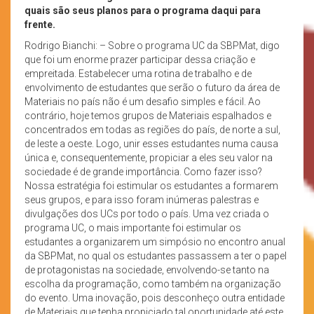
quais são seus planos para o programa daqui para
frente.
Rodrigo Bianchi: – Sobre o programa UC da SBPMat, digo
que foi um enorme prazer participar dessa criação e
empreitada. Estabelecer uma rotina de trabalho e de
envolvimento de estudantes que serão o futuro da área de
Materiais no país não é um desafio simples e fácil. Ao
contrário, hoje temos grupos de Materiais espalhados e
concentrados em todas as regiões do país, de norte a sul,
de leste a oeste. Logo, unir esses estudantes numa causa
única e, consequentemente, propiciar a eles seu valor na
sociedade é de grande importância. Como fazer isso?
Nossa estratégia foi estimular os estudantes a formarem
seus grupos, e para isso foram inúmeras palestras e
divulgações dos UCs por todo o país. Uma vez criada o
programa UC, o mais importante foi estimular os
estudantes a organizarem um simpósio no encontro anual
da SBPMat, no qual os estudantes passassem a ter o papel
de protagonistas na sociedade, envolvendo-se tanto na
escolha da programação, como também na organização
do evento. Uma inovação, pois desconheço outra entidade
de Materiais que tenha propiciado tal oportunidade até este