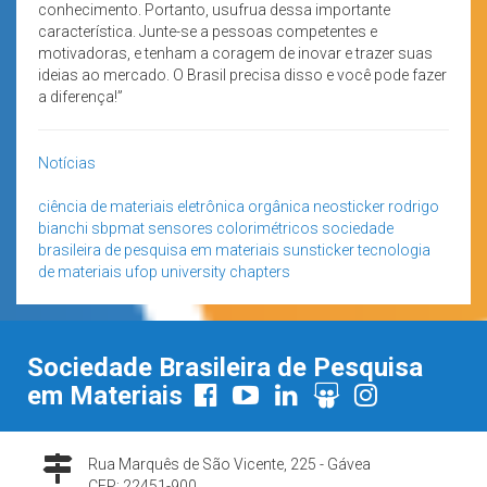
conhecimento. Portanto, usufrua dessa importante
característica. Junte-se a pessoas competentes e
motivadoras, e tenham a coragem de inovar e trazer suas
ideias ao mercado. O Brasil precisa disso e você pode fazer
a diferença!”
Notícias
ciência de materiais
eletrônica orgânica
neosticker
rodrigo
bianchi
sbpmat
sensores colorimétricos
sociedade
brasileira de pesquisa em materiais
sunsticker
tecnologia
de materiais
ufop
university chapters
Sociedade Brasileira de Pesquisa
em Materiais
Rua Marquês de São Vicente, 225 - Gávea
CEP: 22451-900