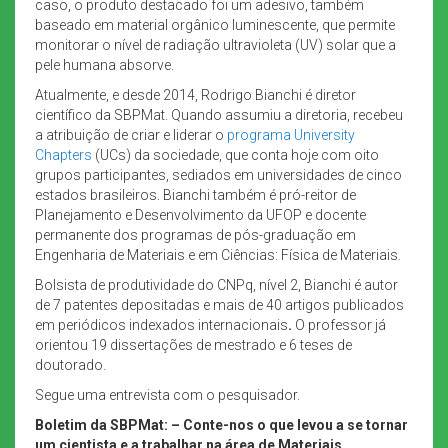
caso, o produto destacado foi um adesivo, também
baseado em material orgânico luminescente, que permite
monitorar o nível de radiação ultravioleta (UV) solar que a
pele humana absorve.
Atualmente, e desde 2014, Rodrigo Bianchi é diretor
científico da SBPMat. Quando assumiu a diretoria, recebeu
a atribuição de criar e liderar o
programa University
Chapters
(UCs) da sociedade, que conta hoje com oito
grupos participantes, sediados em universidades de cinco
estados brasileiros. Bianchi também é pró-reitor de
Planejamento e Desenvolvimento da UFOP e docente
permanente dos programas de pós-graduação em
Engenharia de Materiais e em Ciências: Física de Materiais.
Bolsista de produtividade do CNPq, nível 2, Bianchi é autor
de 7 patentes depositadas e mais de 40 artigos publicados
em periódicos indexados internacionais
.
O professor já
orientou
19 dissertações de mestrado e 6 teses de
doutorado.
Segue uma entrevista com o pesquisador.
Boletim da SBPMat: – Conte-nos o que levou a se tornar
um cientista e a trabalhar na área de Materiais.