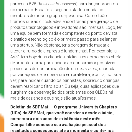
parcerias B2B (
business-to-business
) para lançar produtos
no mercado. Essa foi a segunda startup criada por
membros do nosso grupo de pesquisa. Como lição
tiramos que as dificuldades encontradas para geração de
produtos tecnológicos e inovadores são imensas. Logo, ter
uma equipe bem formada e competente do ponto de vista
científico e tecnológico é o primeiro passo para se lançar
uma startup. Não obstante, ter a coragem de mudar e
alterar o rumo da empresa é fundamental. Por exemplo, a
As31 tem hoje duas etiquetas inteligentes como carro chefe
de produtos: uma para indicar ao consumidor possíveis
processos de contaminação de carne
in natura
, causada
por variações de temperatura em prateleira, e outra, por sua
vez, para indicar quando os banhistas, sobretudo crianças,
devem reaplicar o filtro solar. Ou seja, duas aplicações que
surgiram da observação dos problemas dos OLEDs há
mais de dez anos e que hoje são atualíssimas.
Boletim da SBPMat: – O programa University Chapters
(UCs) da SBPMat, que você coordena desde o início,
comemora dois anos de existência neste mês.
Compartilhe conosco sua avaliação pessoal dos
resultados conseguidos até o momento e conte-nos