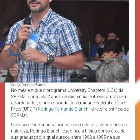
Rodrigo Fernando Bianchi.
No mês em que o programa University Chapters (UCs) da
SBPMat completa 2 anos de existência, entrevistamos seu
coordenador, o professor da Universidade Federal de Ouro
Preto (UFOP)
Rodrigo Fernando Bianchi
, diretor científico da
SBPMat.
Curioso desde criança por compreender os fenômenos da
natureza, Rodrigo Bianchi escolheu a Física como área de
sua graduação, a qual cursou entre 1992 e 1995 na sua