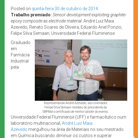
Posted on
quinta-feira 30 de outubro de 2014
Trabalho premiado:
Sensor development exploiting graphite-
epoxy composite as electrode material
. André Luiz Maia
Azevedo, Renato Soares de Oliveira, Eduardo Ariel Ponzio,
Felipe Silva Semaan; Universidade Federal Fluminense
Graduado
em
Farmácia
Industrial
pela
Representando André Azevedo, seu orientador
Felipe Silva Semaan recebeu do presidente da
SBPMat o certificado de melhor pôster do evento.
Universidade Federal Fluminense (UFF) e farmacêutico num
laboratório multinacional,
André Luiz Maia
Azevedo
mergulhou na área de Materiais no seu mestrado
em Química buscando diminuir os custos e superar