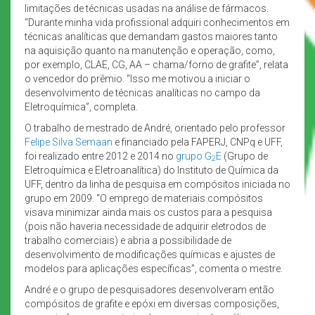
limitações de técnicas usadas na análise de fármacos.
“Durante minha vida profissional adquiri conhecimentos em
técnicas analíticas que demandam gastos maiores tanto
na aquisição quanto na manutenção e operação, como,
por exemplo, CLAE, CG, AA – chama/forno de grafite”, relata
o vencedor do prêmio. “Isso me motivou a iniciar o
desenvolvimento de técnicas analíticas no campo da
Eletroquímica”, completa.
O trabalho de mestrado de André, orientado pelo professor
Felipe Silva Semaan
e financiado pela FAPERJ, CNPq e UFF,
foi realizado entre 2012 e 2014 no
grupo G
E
(Grupo de
2
Eletroquímica e Eletroanalítica) do Instituto de Química da
UFF, dentro da linha de pesquisa em compósitos iniciada no
grupo em 2009. “O emprego de materiais compósitos
visava minimizar ainda mais os custos para a pesquisa
(pois não haveria necessidade de adquirir eletrodos de
trabalho comerciais) e abria a possibilidade de
desenvolvimento de modificações químicas e ajustes de
modelos para aplicações específicas”, comenta o mestre.
André e o grupo de pesquisadores desenvolveram então
compósitos de grafite e epóxi em diversas composições,