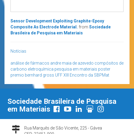
Sensor Development Exploiting Graphite-Epoxy
Composite As Electrode Material.
from
Sociedade
Brasileira de Pesquisa em Materiais
Notícias
análise de fármacos
andre maia de azevedo
compósitos de
carbono
eletroquímica
pesquisa em materiais
poster
premio bernhard gross
UFF
XIII Encontro da SBPMat
Sociedade Brasileira de Pesquisa
em Materiais
Rua Marquês de São Vicente, 225 - Gávea
CEP: 22451-900