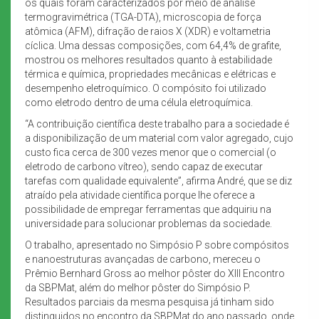
os quais foram caracterizados por meio de análise
termogravimétrica (TGA-DTA), microscopia de força
atômica (AFM), difração de raios X (XDR) e voltametria
cíclica. Uma dessas composições, com 64,4% de grafite,
mostrou os melhores resultados quanto à estabilidade
térmica e química, propriedades mecânicas e elétricas e
desempenho eletroquímico. O compósito foi utilizado
como eletrodo dentro de uma célula eletroquímica.
“A contribuição científica deste trabalho para a sociedade é
a disponibilização de um material com valor agregado, cujo
custo fica cerca de 300 vezes menor que o comercial (o
eletrodo de carbono vítreo), sendo capaz de executar
tarefas com qualidade equivalente”, afirma André, que se diz
atraído pela atividade científica porque lhe oferece a
possibilidade de empregar ferramentas que adquiriu na
universidade para solucionar problemas da sociedade.
O trabalho, apresentado no Simpósio P sobre compósitos
e nanoestruturas avançadas de carbono, mereceu o
Prêmio Bernhard Gross ao melhor pôster do XIII Encontro
da SBPMat, além do melhor pôster do Simpósio P.
Resultados parciais da mesma pesquisa já tinham sido
distinguidos no encontro da SBPMat do ano passado, onde