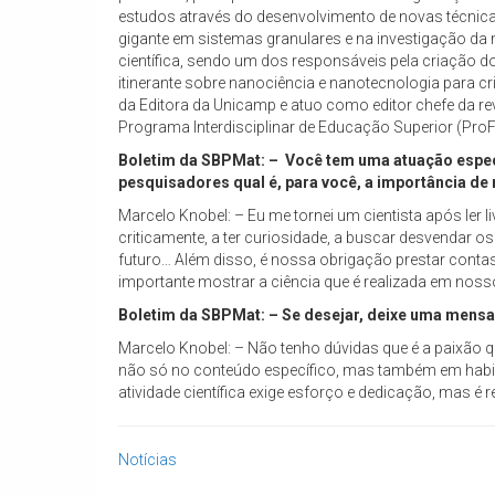
estudos através do desenvolvimento de novas técnica
gigante em sistemas granulares e na investigação da
científica, sendo um dos responsáveis pela criação d
itinerante sobre nanociência e nanotecnologia para cr
da Editora da Unicamp e atuo como editor chefe da re
Programa Interdisciplinar de Educação Superior (ProF
Boletim da SBPMat: – Você tem uma atuação especia
pesquisadores qual é, para você, a importância de r
Marcelo Knobel: – Eu me tornei um cientista após ler l
criticamente, a ter curiosidade, a buscar desvendar o
futuro… Além disso, é nossa obrigação prestar contas 
importante mostrar a ciência que é realizada em nosso 
Boletim da SBPMat: – Se desejar, deixe uma mensage
Marcelo Knobel: – Não tenho dúvidas que é a paixão qu
não só no conteúdo específico, mas também em habilid
atividade científica exige esforço e dedicação, mas 
Notícias