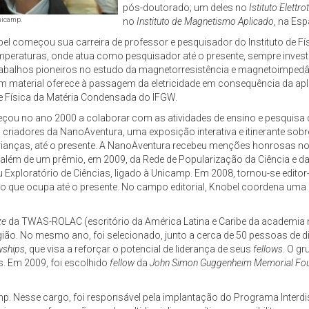
pós-doutorado; um deles no
Istituto Elettr
nicamp.
no
Instituto de Magnetismo Aplicado
, na Es
bel começou sua carreira de professor e pesquisador do Instituto de Fí
mperaturas, onde atua como pesquisador até o presente, sempre inves
trabalhos pioneiros no estudo da magnetorresistência e magnetoimpedâ
um material oferece à passagem da eletricidade em consequência da a
de Física da Matéria Condensada do IFGW.
omeçou no ano 2000 a colaborar com as atividades de ensino e pesquis
criadores da NanoAventura, uma exposição interativa e itinerante sobr
crianças, até o presente. A NanoAventura recebeu menções honrosas no F
 além de um prêmio, em 2009, da Rede de Popularização da Ciência e da
u Exploratório de Ciências, ligado à Unicamp. Em 2008, tornou-se editor
o que ocupa até o presente. No campo editorial, Knobel coordena uma co
.
ze
da TWAS-ROLAC (escritório da América Latina e Caribe da academia 
gião. No mesmo ano, foi selecionado, junto a cerca de 50 pessoas de d
wships
, que visa a reforçar o potencial de liderança de seus
fellows
. O g
. Em 2009, foi escolhido
fellow
da
John Simon Guggenheim Memorial Fou
mp. Nesse cargo, foi responsável pela implantação do Programa Interdis