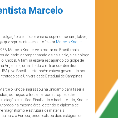
entista Marcelo
ivulgação científica e ensino superior seriam, talvez,
gs
que representasse o professor
Marcelo Knobel
.
968, Marcelo Knobel veio morar no Brasil, mais
os de idade, acompanhando os pais dele, a psicóloga
cio Knobel. A família estava escapando do golpe de
na Argentina, uma ditadura militar que demitira
 (UBA). No Brasil, que também estava governado por
contratado pela Universidade Estadual de Campinas
Marcelo Knobel ingressou na Unicamp para fazer a
tudos, começou a trabalhar com propriedades
niciação científica. Finalizado o bacharelado, Knobel
outorado na mesma área, obtendo o diploma de
re magnetismo e estrutura de materiais
tiu para a Europa, onde realizou dois estágios de