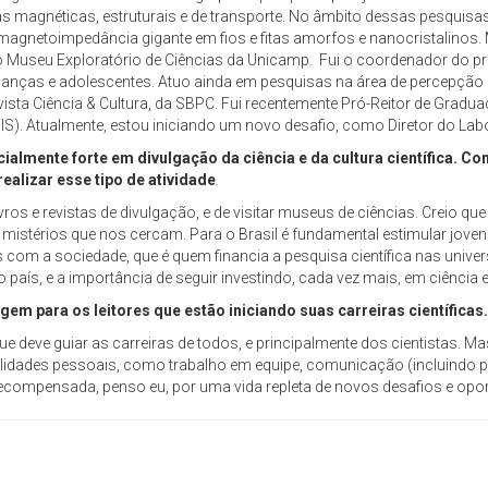
s magnéticas, estruturais e de transporte. No âmbito dessas pesquisa
 magnetoimpedância gigante em fios e fitas amorfos e nanocristalino
o Museu Exploratório de Ciências da Unicamp. Fui o coordenador do pr
ianças e adolescentes. Atuo ainda em pesquisas na área de percepção p
vista Ciência & Cultura, da SBPC. Fui recentemente Pró-Reitor de Gra
IS). Atualmente, estou iniciando um novo desafio, como Diretor do La
lmente forte em divulgação da ciência e da cultura científica. C
ealizar esse tipo de atividade
.
ivros e revistas de divulgação, e de visitar museus de ciências. Creio 
s mistérios que nos cercam. Para o Brasil é fundamental estimular joven
com a sociedade, que é quem financia a pesquisa científica nas univers
país, e a importância de seguir investindo, cada vez mais, em ciência e
m para os leitores que estão iniciando suas carreiras científicas.
e deve guiar as carreiras de todos, e principalmente dos cientistas. 
ades pessoais, como trabalho em equipe, comunicação (incluindo portug
é recompensada, penso eu, por uma vida repleta de novos desafios e opo