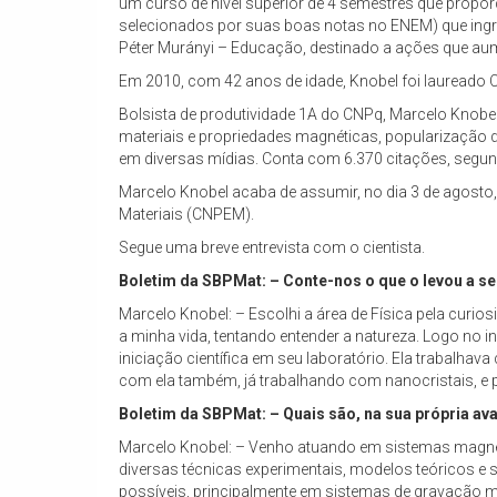
um curso de nível superior de 4 semestres que proporc
selecionados por suas boas notas no ENEM) que ing
Péter Murányi – Educação, destinado a ações que au
Em 2010, com 42 anos de idade, Knobel foi laureado C
Bolsista de produtividade 1A do CNPq, Marcelo Knobel 
materiais e propriedades magnéticas, popularização d
em diversas mídias. Conta com 6.370 citações, segun
Marcelo Knobel acaba de assumir, no dia 3 de agosto,
Materiais (CNPEM).
Segue uma breve entrevista com o cientista.
Boletim da SBPMat: – Conte-nos o que o levou a se 
Marcelo Knobel: – Escolhi a área de Física pela curios
a minha vida, tentando entender a natureza. Logo no i
iniciação científica em seu laboratório. Ela trabalha
com ela também, já trabalhando com nanocristais, e
Boletim da SBPMat: – Quais são, na sua própria ava
Marcelo Knobel: – Venho atuando em sistemas magnét
diversas técnicas experimentais, modelos teóricos e
possíveis, principalmente em sistemas de gravação ma