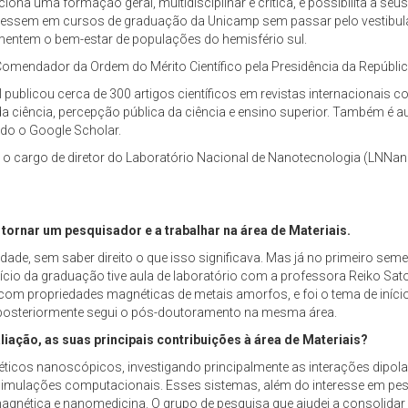
iona uma formação geral, multidisciplinar e crítica, e possibilita a se
ressem em cursos de graduação da Unicamp sem passar pelo vestibula
mentem o bem-estar de populações do hemisfério sul.
omendador da Ordem do Mérito Científico pela Presidência da Repúblic
publicou cerca de 300 artigos científicos em revistas internacionais co
a ciência, percepção pública da ciência e ensino superior. Também é a
do o Google Scholar.
 o cargo de diretor do Laboratório Nacional de Nanotecnologia (LNNan
tornar um pesquisador e a trabalhar na área de Materiais.
idade, sem saber direito o que isso significava. Mas já no primeiro se
nício da graduação tive aula de laboratório com a professora Reiko Sa
va com propriedades magnéticas de metais amorfos, e foi o tema de iníci
 posteriormente segui o pós-doutoramento na mesma área.
liação, as suas principais contribuições à área de Materiais?
icos nanoscópicos, investigando principalmente as interações dipol
 simulações computacionais. Esses sistemas, além do interesse em pe
gnética e nanomedicina. O grupo de pesquisa que ajudei a consolidar 