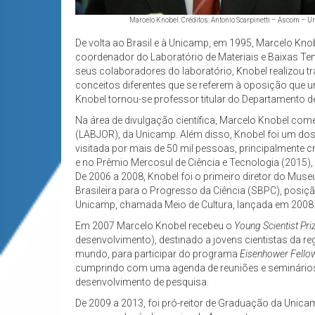
Marcelo Knobel. Créditos: Antonio Scarpinetti – Ascom – U
De volta ao Brasil e à Unicamp, em 1995, Marcelo Kno
coordenador do Laboratório de Materiais e Baixas Te
seus colaboradores do laboratório, Knobel realizou 
conceitos diferentes que se referem à oposição que 
Knobel tornou-se professor titular do Departamento 
Na área de divulgação científica, Marcelo Knobel c
(LABJOR), da Unicamp. Além disso, Knobel foi um dos 
visitada por mais de 50 mil pessoas, principalmente 
e no Prêmio Mercosul de Ciência e Tecnologia (2015),
De 2006 a 2008, Knobel foi o primeiro diretor do Muse
Brasileira para o Progresso da Ciência (SBPC), posiçã
Unicamp, chamada Meio de Cultura, lançada em 2008
Em 2007 Marcelo Knobel recebeu o
Young Scientist Pri
desenvolvimento), destinado a jovens cientistas da re
mundo, para participar do programa
Eisenhower Fello
cumprindo com uma agenda de reuniões e seminários
desenvolvimento de pesquisa.
De 2009 a 2013, foi pró-reitor de Graduação da Unica