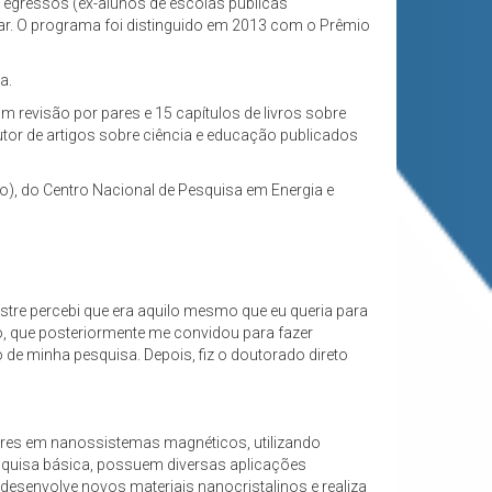
us egressos (ex-alunos de escolas públicas
r. O programa foi distinguido em 2013 com o Prêmio
a.
m revisão por pares e 15 capítulos de livros sobre
utor de artigos sobre ciência e educação publicados
o), do Centro Nacional de Pesquisa em Energia e
mestre percebi que era aquilo mesmo que eu queria para
to, que posteriormente me convidou para fazer
o de minha pesquisa. Depois, fiz o doutorado direto
ares em nanossistemas magnéticos, utilizando
squisa básica, possuem diversas aplicações
desenvolve novos materiais nanocristalinos e realiza