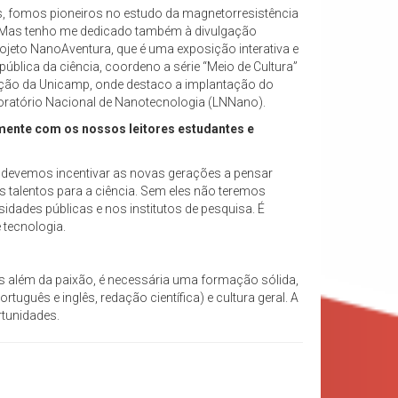
s, fomos pioneiros no estudo da magnetorresistência
s. Mas tenho me dedicado também à divulgação
ojeto NanoAventura, que é uma exposição interativa e
ública da ciência, coordeno a série “Meio de Cultura”
duação da Unicamp, onde destaco a implantação do
boratório Nacional de Nanotecnologia (LNNano).
omente com os nossos leitores estudantes e
que devemos incentivar as novas gerações a pensar
s talentos para a ciência. Sem eles não teremos
idades públicas e nos institutos de pesquisa. É
 tecnologia.
Mas além da paixão, é necessária uma formação sólida,
uês e inglês, redação científica) e cultura geral. A
rtunidades.