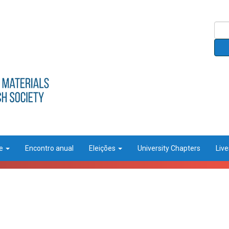
ce
Encontro anual
Eleições
University Chapters
Liv