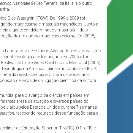
otecnico Nazionale Galileo Ferraris
, da Itália, e o outro
panha.
sica Gleb Wataghin (IFGW). De 1999 a 2009 foi
tigando magnetismo e materiais magnéticos. Junto a
ncia gigante em determinados materiais – dois
plicação de um campo magnético externo. Em 2008,
a do Laboratório de Estudos Avançados em Jornalismo
e nanotecnologia que foi lançada em 2005 e foi
estival de Cine e Vídeo Científico do Mercosul (2006)
 Tecnologia na América Latina e no Caribe (RedPOP).
-chefe da revista Ciência & Cultura da Sociedade
leção de livros de divulgação científica da Editora
mundial para o avanço da ciência em países em
iferentes áreas de atuação e diversos países do
rupo viajou pelos Estados Unidos durante 7 semanas
ndation
, recebendo recursos dessa fundação para o
ciplinar de Educação Superior (ProFIS). O ProFIS é