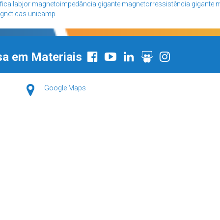
fica
labjor
magnetoimpedância gigante
magnetorressistência gigante
m
gnéticas
unicamp
sa em Materiais
Google Maps