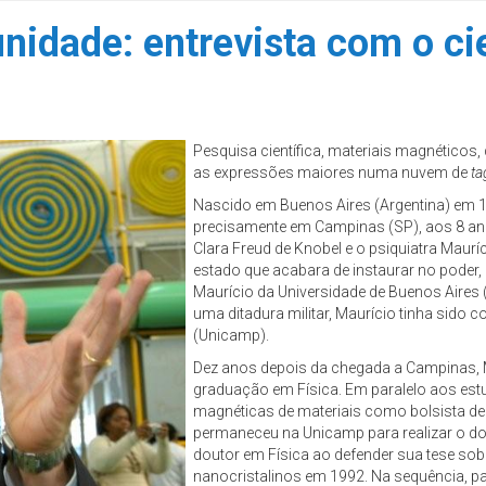
idade: entrevista com o ci
Pesquisa científica, materiais magnéticos, d
as expressões maiores numa nuvem de
ta
Nascido em Buenos Aires (Argentina) em 1
precisamente em Campinas (SP), aos 8 an
Clara Freud de Knobel e o psiquiatra Maurí
estado que acabara de instaurar no poder, 
Maurício da Universidade de Buenos Aires
uma ditadura militar, Maurício tinha sido 
(Unicamp).
Dez anos depois da chegada a Campinas, 
graduação em Física. Em paralelo aos es
magnéticas de materiais como bolsista de i
permaneceu na Unicamp para realizar o d
doutor em Física ao defender sua tese sob
nanocristalinos em 1992. Na sequência, par