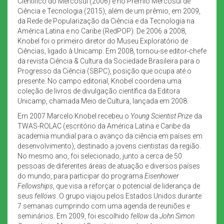
Científico do Mercosul (2006) e no Prêmio Mercosul de
Ciência e Tecnologia (2015), além de um prêmio, em 2009,
da Rede de Popularização da Ciência e da Tecnologia na
América Latina e no Caribe (RedPOP). De 2006 a 2008,
Knobel foi o primeiro diretor do Museu Exploratório de
Ciências, ligado à Unicamp. Em 2008, tornou-se editor-chefe
da revista Ciência & Cultura da Sociedade Brasileira para o
Progresso da Ciência (SBPC), posição que ocupa até o
presente. No campo editorial, Knobel coordena uma
coleção de livros de divulgação científica da Editora
Unicamp, chamada Meio de Cultura, lançada em 2008.
Em 2007 Marcelo Knobel recebeu o
Young Scientist Prize
da
TWAS-ROLAC (escritório da América Latina e Caribe da
academia mundial para o avanço da ciência em países em
desenvolvimento), destinado a jovens cientistas da região.
No mesmo ano, foi selecionado, junto a cerca de 50
pessoas de diferentes áreas de atuação e diversos países
do mundo, para participar do programa
Eisenhower
Fellowships
, que visa a reforçar o potencial de liderança de
seus
fellows
. O grupo viajou pelos Estados Unidos durante
7 semanas cumprindo com uma agenda de reuniões e
seminários. Em 2009, foi escolhido
fellow
da
John Simon