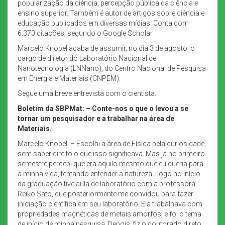
popularização da ciência, percepção pública da ciência e
ensino superior. Também é autor de artigos sobre ciência e
educação publicados em diversas mídias. Conta com
6.370 citações, segundo o Google Scholar.
Marcelo Knobel acaba de assumir, no dia 3 de agosto, o
cargo de diretor do Laboratório Nacional de
Nanotecnologia (LNNano), do Centro Nacional de Pesquisa
em Energia e Materiais (CNPEM).
Segue uma breve entrevista com o cientista.
Boletim da SBPMat: – Conte-nos o que o levou a se
tornar um pesquisador e a trabalhar na área de
Materiais.
Marcelo Knobel: – Escolhi a área de Física pela curiosidade,
sem saber direito o que isso significava. Mas já no primeiro
semestre percebi que era aquilo mesmo que eu queria para
a minha vida, tentando entender a natureza. Logo no início
da graduação tive aula de laboratório com a professora
Reiko Sato, que posteriormente me convidou para fazer
iniciação científica em seu laboratório. Ela trabalhava com
propriedades magnéticas de metais amorfos, e foi o tema
de início de minha pesquisa. Depois, fiz o doutorado direto