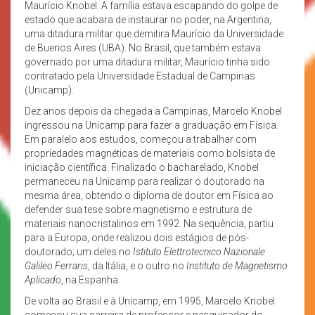
Maurício Knobel. A família estava escapando do golpe de
estado que acabara de instaurar no poder, na Argentina,
uma ditadura militar que demitira Maurício da Universidade
de Buenos Aires (UBA). No Brasil, que também estava
governado por uma ditadura militar, Maurício tinha sido
contratado pela Universidade Estadual de Campinas
(Unicamp).
Dez anos depois da chegada a Campinas, Marcelo Knobel
ingressou na Unicamp para fazer a graduação em Física.
Em paralelo aos estudos, começou a trabalhar com
propriedades magnéticas de materiais como bolsista de
iniciação científica. Finalizado o bacharelado, Knobel
permaneceu na Unicamp para realizar o doutorado na
mesma área, obtendo o diploma de doutor em Física ao
defender sua tese sobre magnetismo e estrutura de
materiais nanocristalinos em 1992. Na sequência, partiu
para a Europa, onde realizou dois estágios de pós-
doutorado; um deles no
Istituto Elettrotecnico Nazionale
Galileo Ferraris
, da Itália, e o outro no
Instituto de Magnetismo
Aplicado
, na Espanha.
De volta ao Brasil e à Unicamp, em 1995, Marcelo Knobel
começou sua carreira de professor e pesquisador do