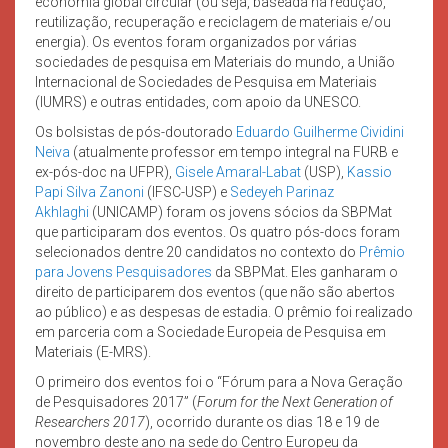
economia global circular (ou seja, baseada na redução,
reutilização, recuperação e reciclagem de materiais e/ou
energia). Os eventos foram organizados por várias
sociedades de pesquisa em Materiais do mundo, a União
Internacional de Sociedades de Pesquisa em Materiais
(IUMRS) e outras entidades, com apoio da UNESCO.
Os bolsistas de pós-doutorado
Eduardo Guilherme Cividini
Neiva
(atualmente professor em tempo integral na FURB e
ex-pós-doc na UFPR),
Gisele Amaral-Labat
(USP),
Kassio
Papi Silva Zanoni
(IFSC-USP) e
Sedeyeh Parinaz
Akhlaghi
(UNICAMP) foram os jovens sócios da SBPMat
que participaram dos eventos. Os quatro pós-docs foram
selecionados dentre 20 candidatos no contexto do
Prêmio
para Jovens Pesquisadores
da SBPMat. Eles ganharam o
direito de participarem dos eventos (que não são abertos
ao público) e as despesas de estadia. O prêmio foi realizado
em parceria com a Sociedade Europeia de Pesquisa em
Materiais (E-MRS).
O primeiro dos eventos foi o “Fórum para a Nova Geração
de Pesquisadores 2017” (
Forum for the Next Generation of
Researchers 2017
), ocorrido durante os dias 18 e 19 de
novembro deste ano na sede do Centro Europeu da