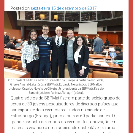
Posted on
sexta-feira 15 de dezembro de 2017
O grupo da SBPMat na sede do Conselho da Europa. A partir da esquerda,
Gisele Amaral-Labat (sócia SBPMat), Eduardo Neiva (sócio SBPMat), o
professor Osvaldo Novais de Oliveira Jr (presidente da SBPMat), Kassio
Zanoni (sócio) e Parinaz Akhlaghi (sócia).
Quatro sócios da SBPMat fizeram parte do seleto grupo de
cerca de 30 jovens pesquisadores de diversos países que
participou de dois eventos realizados na cidade de
Estrasburgo (França), junto a outros 60 participantes. O
grande assunto de ambos os eventos foi a inovação em
materiais visando a uma sociedade sustentável e a uma