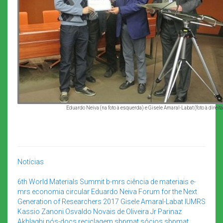
Eduardo Neiva (na foto à esquerda) e Gisele Amaral-Labat (foto à direit
Notícias
6th World Materials Summit
b-mrs
ciência de materiais
e-
mrs
economia circular
Eduardo Neiva
Forum for the Next
Generation of Researchers 2017
Gisele Amaral-Labat
IUMRS
Kassio Zanoni
Osvaldo Novais de Oliveira Jr
Parinaz
Akhlaghi
pós-docs
reciclagem
sbpmat
sócios sbpmat