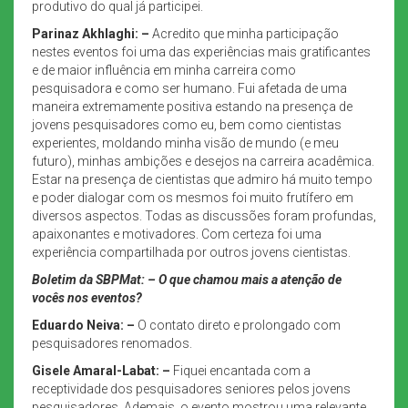
produtivo do qual já participei.
Parinaz Akhlaghi: –
Acredito que minha participação
nestes eventos foi uma das experiências mais gratificantes
e de maior influência em minha carreira como
pesquisadora e como ser humano. Fui afetada de uma
maneira extremamente positiva estando na presença de
jovens pesquisadores como eu, bem como cientistas
experientes, moldando minha visão de mundo (e meu
futuro), minhas ambições e desejos na carreira acadêmica.
Estar na presença de cientistas que admiro há muito tempo
e poder dialogar com os mesmos foi muito frutífero em
diversos aspectos. Todas as discussões foram profundas,
apaixonantes e motivadores. Com certeza foi uma
experiência compartilhada por outros jovens cientistas.
Boletim da SBPMat: – O que chamou mais a atenção de
vocês nos eventos?
Eduardo Neiva: –
O contato direto e prolongado com
pesquisadores renomados.
Gisele Amaral-Labat: –
Fiquei encantada com a
receptividade dos pesquisadores seniores pelos jovens
pesquisadores. Ademais, o evento mostrou uma relevante