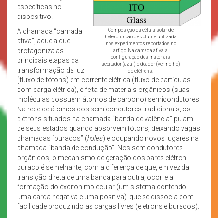
específicas no
dispositivo.
A chamada “camada
Composição da célula solar de
heterojunção de volume utilizada
ativa”, aquela que
nos experimentos reportados no
protagoniza as
artigo. Na camada ativa, a
configuração dos materiais
principais etapas da
aceitador (azul) e doador (vermelho)
transformação da luz
de elétrons.
(fluxo de fótons) em corrente elétrica (fluxo de partículas
com carga elétrica), é feita de materiais orgânicos (suas
moléculas possuem átomos de carbono) semicondutores.
Na rede de átomos dos semicondutores tradicionais, os
elétrons situados na chamada “banda de valência” pulam
de seus estados quando absorvem fótons, deixando vagas
chamadas “buracos” (
holes
) e ocupando novos lugares na
chamada “banda de condução”. Nos semicondutores
orgânicos, o mecanismo de geração dos pares elétron-
buraco é semelhante, com a diferença de que, em vez da
transição direta de uma banda para outra, ocorre a
formação do éxciton molecular (um sistema contendo
uma carga negativa e uma positiva), que se dissocia com
facilidade produzindo as cargas livres (elétrons e buracos).