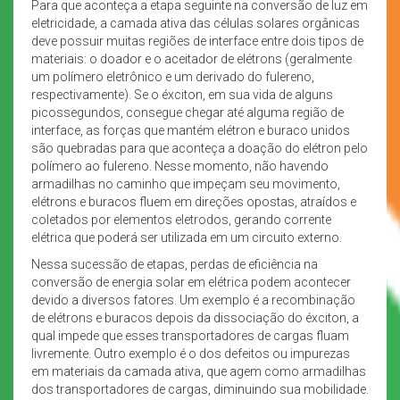
Para que aconteça a etapa seguinte na conversão de luz em
eletricidade, a camada ativa das células solares orgânicas
deve possuir muitas regiões de interface entre dois tipos de
materiais: o doador e o aceitador de elétrons (geralmente
um polímero eletrônico e um derivado do fulereno,
respectivamente). Se o éxciton, em sua vida de alguns
picossegundos, consegue chegar até alguma região de
interface, as forças que mantém elétron e buraco unidos
são quebradas para que aconteça a doação do elétron pelo
polímero ao fulereno. Nesse momento, não havendo
armadilhas no caminho que impeçam seu movimento,
elétrons e buracos fluem em direções opostas, atraídos e
coletados por elementos eletrodos, gerando corrente
elétrica que poderá ser utilizada em um circuito externo.
Nessa sucessão de etapas, perdas de eficiência na
conversão de energia solar em elétrica podem acontecer
devido a diversos fatores. Um exemplo é a recombinação
de elétrons e buracos depois da dissociação do éxciton, a
qual impede que esses transportadores de cargas fluam
livremente. Outro exemplo é o dos defeitos ou impurezas
em materiais da camada ativa, que agem como armadilhas
dos transportadores de cargas, diminuindo sua mobilidade.