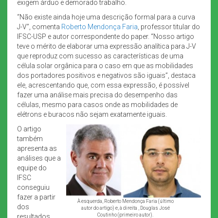
exigem árduo e demorado trabalho.
“Não existe ainda hoje uma descrição formal para a curva
J-V”, comenta
Roberto Mendonça Faria
, professor titular do
IFSC-USP e autor correspondente do paper. “Nosso artigo
teve o mérito de elaborar uma expressão analítica para J-V
que reproduz com sucesso as características de uma
célula solar orgânica para o caso em que as mobilidades
dos portadores positivos e negativos são iguais”, destaca
ele, acrescentando que, com essa expressão, é possível
fazer uma análise mais precisa do desempenho das
células, mesmo para casos onde as mobilidades de
elétrons e buracos não sejam exatamente iguais.
O artigo
também
apresenta as
análises que a
equipe do
IFSC
conseguiu
fazer a partir
À esquerda, Roberto Mendonça Faria (último
dos
autor do artigo) e, à direita , Douglas José
Coutinho (primeiro autor).
resultados