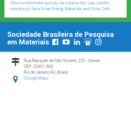
fotocorrente
heterojunção de volume
ifsc usp
roberto
mendonça faria
Solar Energy Materials and Solar Cells
Sociedade Brasileira de Pesquisa
em Materiais
Rua Marquês de São Vicente, 225 - Gávea
CEP: 22451-900
Rio de Janeiro-RJ, Brasil
Google Maps