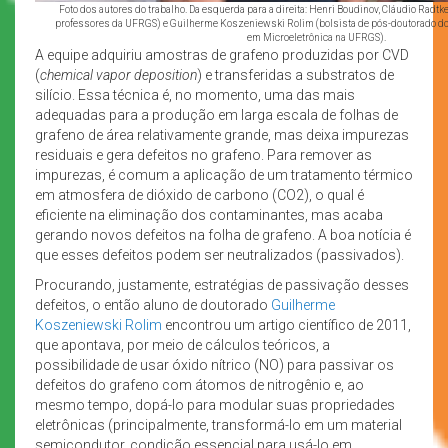
Foto dos autores do trabalho. Da esquerda para a direita: Henri Boudinov, Cláudio Radtke
professores da UFRGS) e Guilherme Koszeniewski Rolim (bolsista de pós-doutorado d
em Microeletrônica na UFRGS).
A equipe adquiriu amostras de grafeno produzidas por CVD
(
chemical vapor deposition
) e transferidas a substratos de
silício. Essa técnica é, no momento, uma das mais
adequadas para a produção em larga escala de folhas de
grafeno de área relativamente grande, mas deixa impurezas
residuais e gera defeitos no grafeno. Para remover as
impurezas, é comum a aplicação de um tratamento térmico
em atmosfera de dióxido de carbono (CO2), o qual é
eficiente na eliminação dos contaminantes, mas acaba
gerando novos defeitos na folha de grafeno. A boa notícia é
que esses defeitos podem ser neutralizados (passivados).
Procurando, justamente, estratégias de passivação desses
defeitos, o então aluno de doutorado
Guilherme
Koszeniewski Rolim
encontrou um artigo científico de 2011,
que apontava, por meio de cálculos teóricos, a
possibilidade de usar óxido nítrico (NO) para passivar os
defeitos do grafeno com átomos de nitrogênio e, ao
mesmo tempo, dopá-lo para modular suas propriedades
eletrônicas (principalmente, transformá-lo em um material
semicondutor, condição essencial para usá-lo em