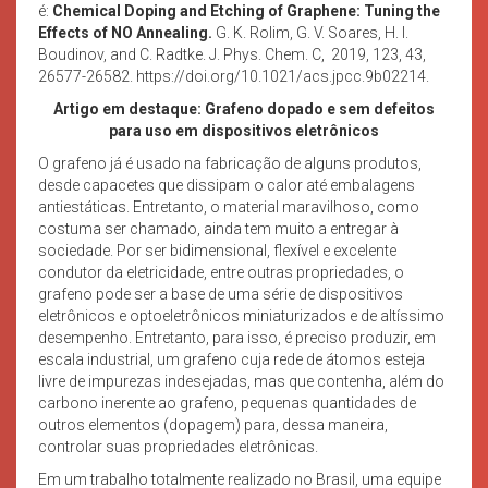
é:
Chemical Doping and Etching of Graphene: Tuning the
Effects of NO Annealing.
G. K. Rolim, G. V. Soares, H. I.
Boudinov, and C. Radtke. J. Phys. Chem. C, 2019, 123, 43,
26577-26582. https://doi.org/10.1021/acs.jpcc.9b02214.
Artigo em destaque: Grafeno dopado e sem defeitos
para uso em dispositivos eletrônicos
O grafeno já é usado na fabricação de alguns produtos,
desde capacetes que dissipam o calor até embalagens
antiestáticas. Entretanto, o material maravilhoso, como
costuma ser chamado, ainda tem muito a entregar à
sociedade. Por ser bidimensional, flexível e excelente
condutor da eletricidade, entre outras propriedades, o
grafeno pode ser a base de uma série de dispositivos
eletrônicos e optoeletrônicos miniaturizados e de altíssimo
desempenho. Entretanto, para isso, é preciso produzir, em
escala industrial, um grafeno cuja rede de átomos esteja
livre de impurezas indesejadas, mas que contenha, além do
carbono inerente ao grafeno, pequenas quantidades de
outros elementos (dopagem) para, dessa maneira,
controlar suas propriedades eletrônicas.
Em um trabalho totalmente realizado no Brasil, uma equipe