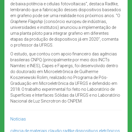
de baixa potência e células fotovoltaicas”, destaca Radtke,
lembrando que a fabricação desses dispositivos baseados
em grafeno pode ser uma realidade nos próximos anos. “O
Graphene Flagship
(consórcio europeu de indústrias,
universidades e institutos) anunciou a implementação de
uma planta piloto para integrar grafeno em diferentes
etapas da produção de dispositivos já em 2020”, comenta
o professor da UFRGS.
O estudo, que contou com apoio financeiro das agências
brasileiras CNPQ (principalmente por meio dos INCTs
Namitec e INES), Capes e Fapergs, foi desenvolvido dentro
do doutorado em Microeletrônica de Guilherme
Koszeniewski Rolim, realizado no Programa de Pós-
Graduação em Microeletrônica da UFRGS e defendido em
2018. O trabalho experimental foi feito no Laboratório de
Superfícies e Interfaces Sólidas da UFRGS e no Laboratório
Nacional de Luz Sincrotron do CNPEM.
Notícias
ciência de materiais
claudio radtke
dispositivos eletrônicos