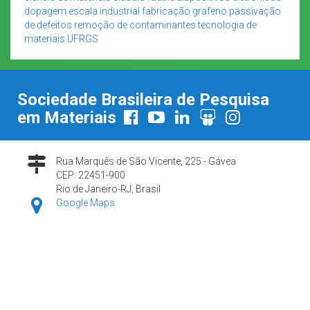
dopagem
escala industrial
fabricação
grafeno
passivação
de defeitos
remoção de contaminantes
tecnologia de
materiais
UFRGS
Sociedade Brasileira de Pesquisa
em Materiais
Rua Marquês de São Vicente, 225 - Gávea
CEP: 22451-900
Rio de Janeiro-RJ, Brasil
Google Maps