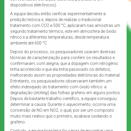
dispositivos eletrônicos).
A equipe decidiu então verificar experimentalmente a
predição teórica e, depois de realizar o tradicional
tratamento com CO2 a 500 °C, aplicaram nas amostras um
segundo tratamento térmico, este em atmosfera de óxido
nítrico e a diferentes temperaturas, desde temperatura
ambiente até 600 °C.
Depois do processo, os pesquisadores usaram diversas
técnicas de caracterização para conferir os resultados e
confirmaram, com alegria, que a dopagem com nitrogênio
tinha acontecido e que ela tinha passivado os defeitos,
melhorando assim as propriedades eletrônicas do material.
Entretanto, os pesquisadores observaram também um
efeito indesejado do tratamento com óxido nítrico: a
degradação (
etching
) das folhas grafeno em alguns pontos.
Depois de bastante trabalho científico, a equipe conseguiu
determinar a causa. Durante o aquecimento, ocorria uma
conversão de NO em NO2, o qual, por ser um composto
muito mais reativo que o primeiro, acabava oxidando o
grafeno.
Contudo, a equipe brasileira foi capaz de encontrar uma