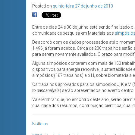
Posted on
quinta-feira 27 de junho de 2013
Entre os dias 24 e 30 de junho está sendo finalizado 
comunidade de pesquisa em Materiais aos
simpósios
De acordo com os dados processados até o momento 
1.496 já foram aceitos. Cerca de 200 trabalhos estã
para serem novamente avaliados. O prazo para modifi
Alguns simpósios contaram com mais de 150 trabalhos 
dispositivos para energia renovável, sustentabilidad
simpósios (187 trabalhos) e o H, sobre biomateriais 
Os trabalhos aprovados para os simpósios J, K e M (
to nanoanalysis
) serão apresentados no evento dentro
Vale lembrar que, no encontro deste ano, serão pre
qualidade dos resumos, contribuição científica, quali
Notícias