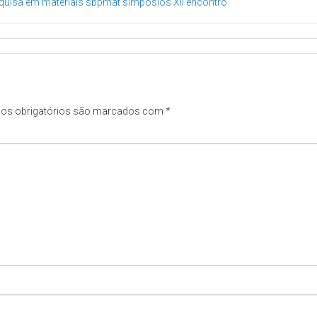
quisa em materiais
sbpmat
simpósios
XII encontro
os obrigatórios são marcados com
*