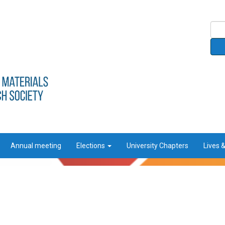
Annual meeting
Elections
University Chapters
Lives 