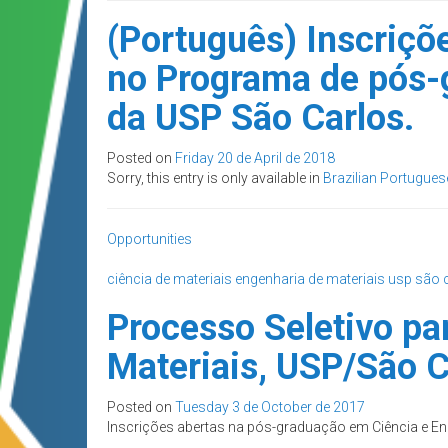
(Português) Inscriçõ
no Programa de pós-
da USP São Carlos.
Posted on
Friday 20 de April de 2018
Sorry, this entry is only available in
Brazilian Portugues
Opportunities
ciência de materiais
engenharia de materiais
usp são 
Processo Seletivo pa
Materiais, USP/São C
Posted on
Tuesday 3 de October de 2017
Inscrições abertas na pós-graduação em Ciência e En