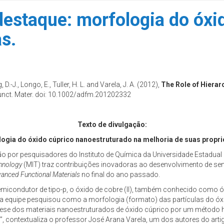
destaque: morfologia do óxi
s.
ng, D.-J., Longo, E., Tuller, H. L. and Varela, J. A. (2012),
The Role of Hierar
Funct. Mater. doi: 10.1002/adfm.201202332
Texto de divulgação:
logia do óxido cúprico nanoestruturado na melhoria de suas propr
 por pesquisadores do Instituto de Química da Universidade Estadual 
chnology
(MIT) traz contribuições inovadoras ao desenvolvimento de se
anced Functional Materials
no final do ano passado.
micondutor de tipo-p, o óxido de cobre (II), também conhecido como óx
 a equipe pesquisou como a morfologia (formato) das partículas do óxi
ese dos materiais nanoestruturados de óxido cúprico por um método h
”, contextualiza o professor José Arana Varela, um dos autores do art