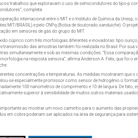
oucos trabalhos que exploravam o uso de semicondutores do tipo-p co
condutores”, completa.
peração internacional entre o MIT e o Instituto de Química da Unesp,
entes MIT/BRASIL) e pelo CNPq (Bolsa de doutorado sanduíche). O pro
rização em sensores de gás do grupo do MIT.
ido cúprico com três morfologias diferentes e inovadoras: tipo ouriço, 
 de transmissão das amostras também foi realizada no Brasil. Por sua 
mostras simultaneamente e sob as mesmas condições. “Essa comparaç
a morfologia na resposta sensora”, afirma Anderson A. Felix, que foi o 
che.
erentes concentrações e temperaturas. As medidas mostraram que o c
evelou-se especialmente promissor como sensor de hidrogênio o forma
imadamente 100 nanometros de comprimento e 10 de largura. De fato, 
ativamente superior à sensibilidade de muitos outros materiais usados
to importante ao mostrar um novo caminho para o aumento das proprie
ados em cobre poderiam ser aplicados na área de segurança para siste