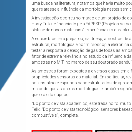
uma busca na literatura, notamos que havia muito p
que relatasse a influência da morfologia nestes semi
A investigação ocorreu no marco de um projeto de coo
Harry Tuller e financiado pela FAPESP (Projetos sem
síntese de novos materiais à experiência em caracte
A equipe brasileira preparou, na Unesp, amostras de óx
estrutural, morfológica e por microscopia eletrônica
testar a resposta à detecção de gás de todas as a
fator de extrema relevância no estudo da influência d
amostras no MIT, no marco de seu doutorado sanduí
As amostras foram expostas a diversos gases em dif
propriedades sensoras do material. Em particular, r
policristalino e espinhos nanoestruturados de aprox
maior do que as outras morfologias e também signific
que o óxido cúprico.
“Do ponto de vista acadêmico, este trabalho foi mui
Felix. “Do ponto de vista tecnológico, sensores base
combustíveis”, completa.