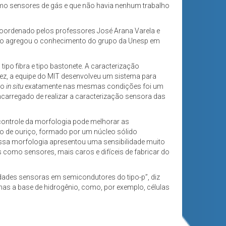
mo sensores de gás e que não havia nenhum trabalho
 coordenado pelos professores José Arana Varela e
jeto agregou o conhecimento do grupo da Unesp em
tipo fibra e tipo bastonete. A caracterização
vez, a equipe do MIT desenvolveu um sistema para
ão
in situ
exatamente nas mesmas condições foi um
encarregado de realizar a caracterização sensora das
ontrole da morfologia pode melhorar as
to de ouriço, formado por um núcleo sólido
essa morfologia apresentou uma sensibilidade muito
 como sensores, mais caros e difíceis de fabricar do
dades sensoras em semicondutores do tipo-p”, diz
mas a base de hidrogênio, como, por exemplo, células