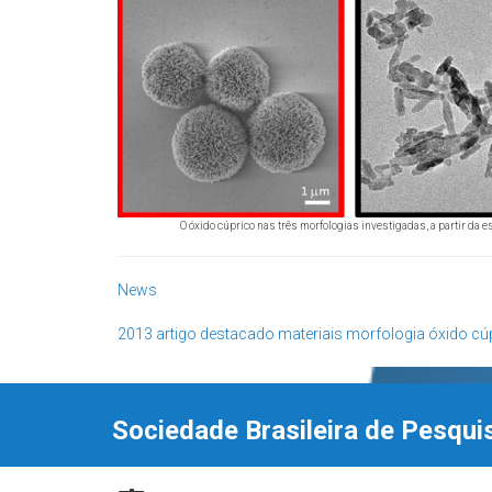
O óxido cúprico nas três morfologias investigadas, a partir da es
News
2013
artigo destacado
materiais
morfologia
óxido cú
Sociedade Brasileira de Pesqui