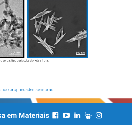
querda: tipo ouriço, bastonete e fibra.
prico
propriedades sensoras
sa em Materiais