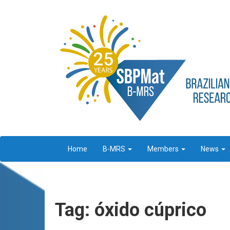
Home
B-MRS
Members
News
Tag: óxido cúprico