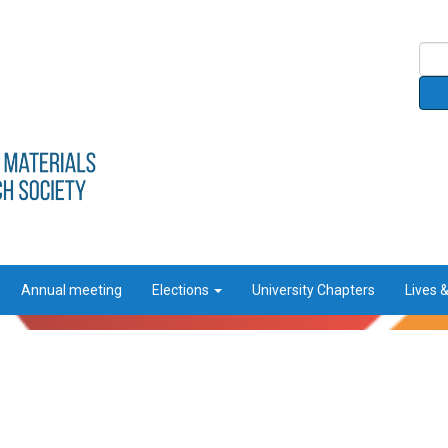
Annual meeting
Elections
University Chapters
Lives 