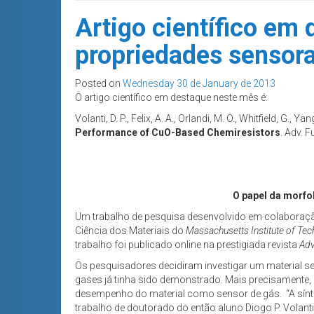
Artigo científico em 
propriedades sensora
Posted on
Wednesday 30 de January de 2013
O artigo científico em destaque neste mês é:
Volanti, D. P., Felix, A. A., Orlandi, M. O., Whitfield, G., Ya
Performance of CuO-Based Chemiresistors
. Adv. 
O papel da morfo
Um trabalho de pesquisa desenvolvido em colaboração
Ciência dos Materiais do
Massachusetts Institute of Te
trabalho foi publicado online na prestigiada revista
Adv
Os pesquisadores decidiram investigar um material se
gases já tinha sido demonstrado. Mais precisamente,
desempenho do material como sensor de gás. “A sínt
trabalho de doutorado do então aluno Diogo P. Volanti