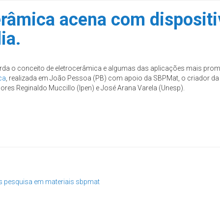
erâmica acena com dispositi
ia.
rda o conceito de eletrocerâmica e algumas das aplicações mais promis
ca
, realizada em João Pessoa (PB) com apoio da SBPMat, o criador da c
res Reginaldo Muccillo (Ipen) e José Arana Varela (Unesp).
s
pesquisa em materiais
sbpmat