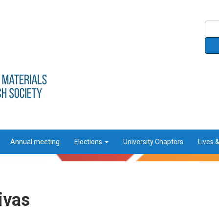
Annual meeting
Elections
University Chapters
Lives 
ivas