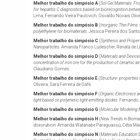
Melhor trabalho do simpósio A
(
Sol-Gel Materials: F
for hepatitis C diagnostics based on biorecognition betw
Lima, Fernando Vieira Paulovich, Osvaldo Novais Olive
Melhor trabalho do simpósio B
(
Inorganic Thin Films
polyethylene for biomaterials.
Jéssica Pereira dos Sant
Melhor trabalho do simpósio C
(
Synthesis and Proper
Nanoparticles
. Amanda Franco Ludescher, Renata de Lim
Melhor trabalho do simpósio D
(
Materials and Device
concentration of iron ore for the production of ceramic aim
Claudiano Gomes.
Melhor trabalho do simpósio E
(
Structure- properties
Oliveira, Sara Ferreira de Dafé.
Melhor trabalho do simpósio F
(
Organic Electronics a
light based on polymeric light-emitting diodes
. Fernando 
Melhor trabalho do simpósio G
(
Molecular Modeling M
Melhor trabalho do simpósio H
(
New Trends in Biomat
doxorubicin.
Amanda Watanabe Paraguassú, Célia Ma
Melhor trabalho do simpósio N
(
Materials Education