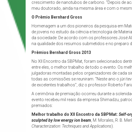
crescimento de nanotubos de carbono. “Depois de acab
meu doutorado, ainda na mesma área e com o mesmo
O Prêmio Bernhard Gross
Homenagem a um dos pioneiros da pesquisa em Materi
de jovens no estudo da ciência e tecnologia de Mate
da sociedade. De acordo com os professores José Alb
na qualidade dos resumos submetidos e no preparo do
Prêmios Bernhard Gross 2013
No XII Encontro da SBPMat, foram selecionados dent
entre eles, o melhor trabalho de todo o evento. Os 
julgadoras montadas pelos organizadores de cada si
todas as comissões se reuniram. “Neste ano o júri te
de excelentes trabalhos”, diz o professor Roberto Fari
A cerimônia de premiação ocorreu durante a solenidad
evento recebeu mil reais da empresa Shimadzu, patro
premiados:
Melhor trabalho do XII Encontro da SBPMat:
Self-or
sculpted by low energy ion beam
, M. Morales, R. B. Me
Characterization: Techniques and Applications
).