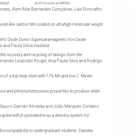
ensor
do XII Encontro da SBPMat.
 Moraes, Alem-Mar Bernardes Gonçalves, Lais Roncalho
ond-like carbon film coated on ultrahigh molecular weight
 Nitric Oxide Donor Superparamagnetic Iron Oxide
a and Paula Silvia Haddad.
 the recovery and recycling of tailings from the
Fernando Leopoldo Kruger, Ana Paula Silva and Rodrigo
n of a trip/twip steel with 17% Mn and low C.
Mirele
ence and photoluminescence properties to produce white
lauco Garrido Almeida and João Marques Cordeiro.
oupled with
β
-cyclodextrin as a delivery system for
 biocompatibility to undergraduate students
. Daniela