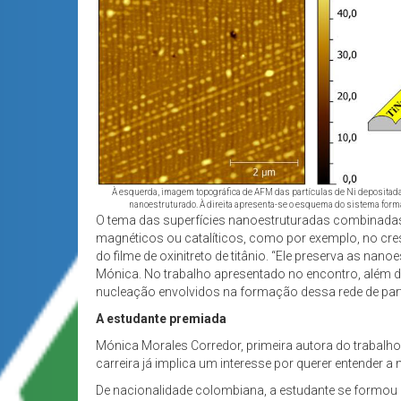
À esquerda, imagem topográfica de AFM das partículas de Ni depositad
nanoestruturado. À direita apresenta-se o esquema do sistema for
O tema das superfícies nanoestruturadas combinadas c
magnéticos ou catalíticos, como por exemplo, no cre
do filme de oxinitreto de titânio. “Ele preserva as na
Mónica. No trabalho apresentado no encontro, além 
nucleação envolvidos na formação dessa rede de partí
A estudante premiada
Mónica Morales Corredor, primeira autora do trabalho
carreira já implica um interesse por querer entender 
De nacionalidade colombiana, a estudante se formou em