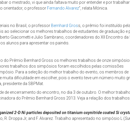
ar o mestrado, vi que ainda faltava muito por entender e por trabalhar
 orientador, o professor
Fernando Alvarez
”, relata Mónica.
ais no Brasil, o professor
Bernhard Gros
s, o prêmio foi instituído 
riais ao selecionar os melhores trabalhos de estudantes de graduação
erto Giacometti e Julio Sambrano, coordenadores do XII Encontro da 
s alunos para apresentar os painéis.
ro do Prêmio Bernhard Gross os melhores trabalhos de onze simpósios
melhores trabalhos dos simpósios foram escolhidos pelas comissões
mpósio. Para a seleção do melhor trabalho do evento, os membros de
ve muita dificuldade em escolher, pois o evento teve um número muito g
a, presidente da SBPMat.
e de encerramento do encontro, no dia 3 de outubro. O melhor trabalh
cinadora do Prêmio Bernhard Gross 2013. Veja a relação dos trabalhos
ganized 2-D Ni particles deposited on titanium oxynitride coated Si cryst
rlo, R. Droppa Jr, and F. Alvarez. Trabalho apresentado no simpósio L (
Su