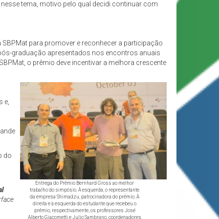
 nesse tema, motivo pelo qual decidi continuar com
pela SBPMat para promover e reconhecer a participação
 e pós-graduação apresentados nos encontros anuais
SBPMat, o prêmio deve incentivar a melhora crescente
 e,
rande
o do
Entrega do Prêmio Bernhard Gross ao melhor
al
trabalho do simpósio. À esquerda, o representante
da empresa Shimadzu, patrocinadora do prêmio. À
rface
direita e à esquerda do estudante que recebeu o
prêmio, respectivamente, os professores José
Alberto Giacometti e Julio Sambrano, coordenadores