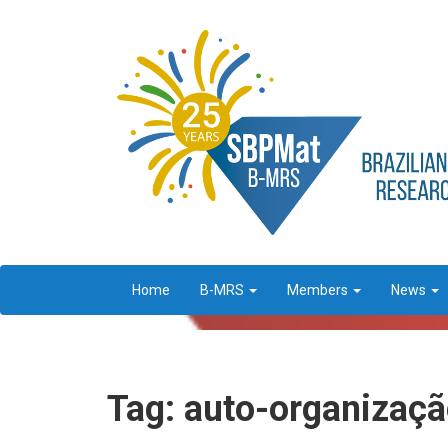
Home
B-MRS
Members
News
Tag: auto-organizaçã