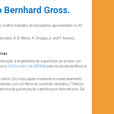
o Bernhard Gross.
o melhor trabalho de estudantes apresentado no XII
orales, R. B. Merlo, R. Droppa Jr, and F. Alvarez.
licas
ribuição à engenharia de superfícies ao propor um
da no
XII Encontro da SBPMat
pela doutoranda Mónica
 silício (Si) é esculpido mediante bombardeamento
stida com um filme de oxinitreto de titânio (TiNxOy)
écnica de pulverização catódica por feixe de íons. De