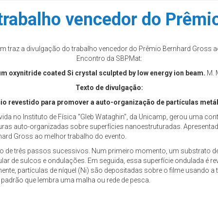
trabalho vencedor do Prêmi
im traz a divulgação do trabalho vencedor do Prêmio Bernhard Gross a
Encontro da SBPMat:
um oxynitride coated Si crystal sculpted by low energy ion beam.
M. M
Texto de divulgação:
cio revestido para promover a auto-organização de partículas metá
a no Instituto de Física “Gleb Wataghin”, da Unicamp, gerou uma cont
ras auto-organizadas sobre superfícies nanoestruturadas. Apresenta
ard Gross ao melhor trabalho do evento.
ão de três passos sucessivos. Num primeiro momento, um substrato de
r de sulcos e ondulações. Em seguida, essa superfície ondulada é reve
nte, partículas de níquel (Ni) são depositadas sobre o filme usando a t
 padrão que lembra uma malha ou rede de pesca.