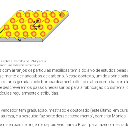
as sobre substratos de TiNxOy em Si
mando uma rede com simetria 2D.
om arranjos de partículas metálicas tem sido alvo de estudos pelas s
scimento de nanotubos de carbono. Nesse contexto, um dos principais
noestruturas geradas pelo bombardeamento iônico e atua como barreira à 
de descreverem os passos necessários para a fabricação do sistema, 
culas regularmente distribuídas.
 vencedor, tem graduação, mestrado e doutorado (este último, em curso
a natureza, e a pesquisa faz parte desse entendimento”, comenta Mónica
 seu país de origem e depois veio para o Brasil para fazer o mestrado