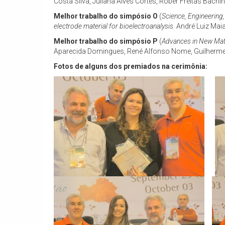
Costa Silva, Juliana Alves Côrtes, Róber Freitas Bac
Melhor trabalho do simpósio O
(
Science, Engineering,
electrode material for bioelectroanalysis.
André Luiz Maia
Melhor trabalho do simpósio P
(
Advances in New Mat
Aparecida Domingues, René Alfonso Nome, Guilherme 
Fotos de alguns dos premiados na cerimônia: