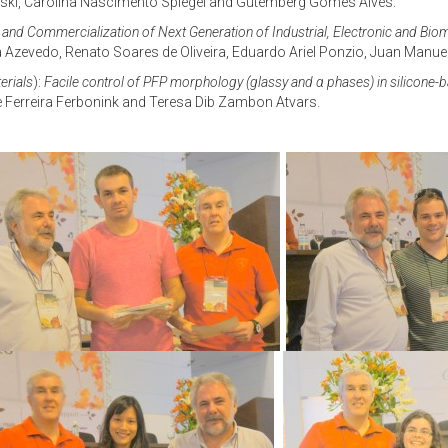
hinski, Carolina Nascimento Spiegel and Gutemberg Gomes Alves.
 and Commercialization of Next Generation of Industrial, Electronic and Bio
 Azevedo, Renato Soares de Oliveira, Eduardo Ariel Ponzio, Juan Manuel
erials
):
Facile control of PFP morphology (glassy and
α
phases) in silicone-
Ferreira Ferbonink and Teresa Dib Zambon Atvars.