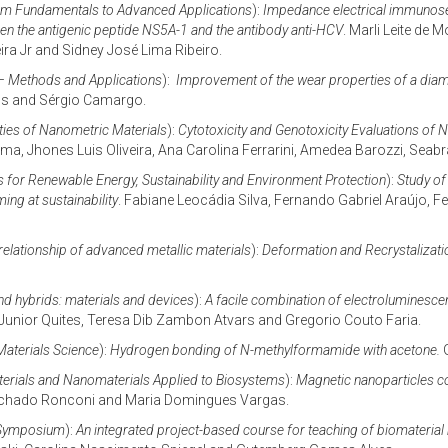
rom Fundamentals to Advanced Applications
):
Impedance electrical immunos
een the antigenic peptide NS5A-1 and the antibody anti-HCV
. Marli Leite de
ira Jr and Sidney José Lima Ribeiro.
 – Methods and Applications
):
Improvement of the wear properties of a diam
os and Sérgio Camargo.
ties of Nanometric Materials
):
Cytotoxicity and Genotoxicity Evaluations of
a, Jhones Luis Oliveira, Ana Carolina Ferrarini, Amedea Barozzi, Seabr
s for Renewable Energy, Sustainability and Environment Protection
):
Study of
ing at sustainability
. Fabiane Leocádia Silva, Fernando Gabriel Araújo, 
 relationship of advanced metallic materials
):
Deformation and Recrystalizatio
nd hybrids: materials and devices
):
A facile combination of electroluminesc
Junior Quites, Teresa Dib Zambon Atvars and Gregorio Couto Faria.
aterials Science
):
Hydrogen bonding of N-methylformamide with acetone.
G
erials and Nanomaterials Applied to Biosystems
):
Magnetic nanoparticles c
chado Ronconi and Maria Domingues Vargas.
 Symposium
):
An integrated project-based course for teaching of biomaterial