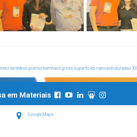
treto de titânio
premio bernhard gross
superfícies nanoestruturadas
XI
sa em Materiais
Google Maps