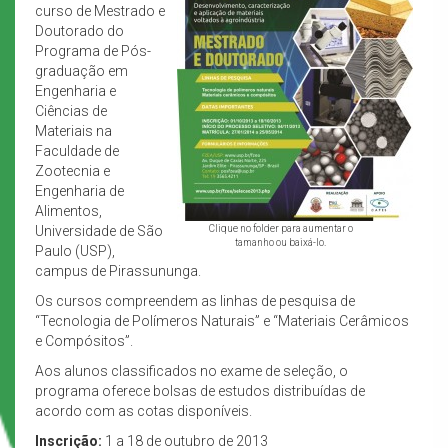
curso de Mestrado e
Doutorado do
Programa de Pós-
graduação em
Engenharia e
Ciências de
Materiais na
Faculdade de
Zootecnia e
Engenharia de
Alimentos,
Universidade de São
Clique no folder para aumentar o
tamanho ou baixá-lo.
Paulo (USP),
campus de Pirassununga.
Os cursos compreendem as linhas de pesquisa de
“Tecnologia de Polímeros Naturais” e “Materiais Cerâmicos
e Compósitos”.
Aos alunos classificados no exame de seleção, o
programa oferece bolsas de estudos distribuídas de
acordo com as cotas disponíveis.
Inscrição:
1 a 18 de outubro de 2013