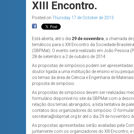
XIII Encontro.
Posted on
Thursday 17 de October de 2013
Está aberta, até o dia
29 de novembro
, a chamada de
temáticos para o XIII Encontro da Sociedade Brasileir
(SBPMat). O evento será realizado em João Pessoa (P
28 de setembro a 2 de outubro de 2014.
As propostas de simpósios podem ser apresentadas p
doutor ligada a uma instituição de ensino e/ou pesqui
os temas da área de Ciência e Engenharia de Materiai
proposta de simpósio.
As propostas de simpósios devem ser realizadas med
formulário disponível no site da SBPMat com a descr
relação dos temas abrangidos, a lista tentativa de p
contatos dos organizadores do simpósio. O formulári
secretaria@sbpmat.org.br até o dia 29 de novembro d
As propostas apresentadas serão avaliadas pela Co
juntamente com os organizadores do XIII Encontro, e 