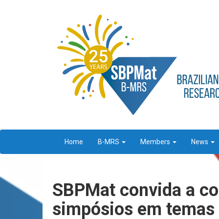
Home
B-MRS
Members
News
SBPMat convida a co
simpósios em temas d