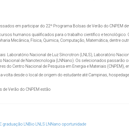
eressados em participar do 22º Programa Bolsas de Verão do CNPEM dev
cursos humanos qualificados para o trabalho científico e tecnológico.
enharia Mecânica, Física, Quimica, Computação, Matemática, dentre out
: Laboratório Nacional de Luz Síncrotron (LNLS), Laboratório Naciona
io Nacional de Nanotecnologia (LNNano). Os selecionados passarão os 
dores do Centro Nacional de Pesquisa em Energia e Materiais (CNPEM), 
-volta desde o local de origem do estudante até Campinas, hospedagem
s de Verão do CNPEM estão
E
graduação
LNBio
LNLS
LNNano
oportunidade