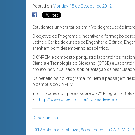
Posted on
Monday 15 de October de 2012
Estudantes universitários em nível de graduação int
O objetivo do Programa é incentivar a formação de re
Latina e Caribe de cursos de Engenharia Elétrica, Eng
e tenham bom desempenho acadêmico.
O CNPEM é composto por quatro laboratórios nacionais
Ciência e Tecnologia do Bioetanol (CTBE) e Laboratór
projeto individualizado, sob orientação de pesquisa
Os benefícios do Programa incluem a passagem de ida
o campus do CNPEM.
Informações completas sobre o 22º Programa Bolsa
em
http://www.cnpem.org.br/bolsasdeverao
Opportunities
2012
bolsas
caracterização de materiais
CNPEM
CTB