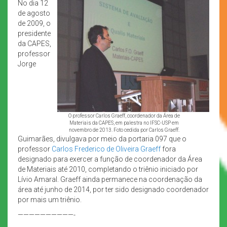
No dia 12
de agosto
de 2009, o
presidente
da CAPES,
professor
Jorge
O professor Carlos Graeff, coordenador da Área de
Materiais da CAPES, em palestra no IFSC-USP em
novembro de 2013. Foto cedida por Carlos Graeff.
Guimarães, divulgava por meio da portaria 097 que o
professor
Carlos Frederico de Oliveira Graeff
fora
designado para exercer a função de coordenador da Área
de Materiais até 2010, completando o triênio iniciado por
Lívio Amaral. Graeff ainda permanece na coordenação da
área até junho de 2014, por ter sido designado coordenador
por mais um triênio.
——————————-