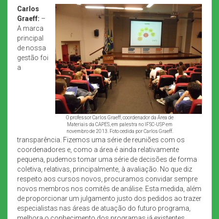
Carlos
Graeff:
–
A marca
principal
de nossa
gestão foi
a
O professor Carlos Graeff, coordenador da Área de
Materiais da CAPES, em palestra no IFSC-USP em
novembro de 2013. Foto cedida por Carlos Graeff.
transparência. Fizemos uma série de reuniões com os
coordenadores e, como a área é ainda relativamente
pequena, pudemos tomar uma série de decisões de forma
coletiva, relativas, principalmente, à avaliação. No que diz
respeito aos cursos novos, procuramos convidar sempre
novos membros nos comitês de análise. Esta medida, além
de proporcionar um julgamento justo dos pedidos ao trazer
especialistas nas áreas de atuação do futuro programa,
melhora o conhecimento dos programas já existentes