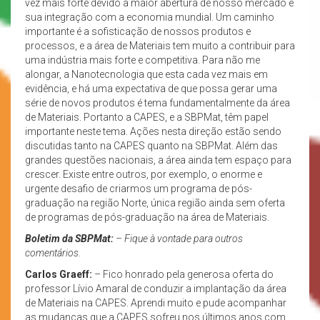
vez mais forte devido à maior abertura de nosso mercado e
sua integração com a economia mundial. Um caminho
importante é a sofisticação de nossos produtos e
processos, e a área de Materiais tem muito a contribuir para
uma indústria mais forte e competitiva. Para não me
alongar, a Nanotecnologia que esta cada vez mais em
evidência, e há uma expectativa de que possa gerar uma
série de novos produtos é tema fundamentalmente da área
de Materiais. Portanto a CAPES, e a SBPMat, têm papel
importante neste tema. Ações nesta direção estão sendo
discutidas tanto na CAPES quanto na SBPMat. Além das
grandes questões nacionais, a área ainda tem espaço para
crescer. Existe entre outros, por exemplo, o enorme e
urgente desafio de criarmos um programa de pós-
graduação na região Norte, única região ainda sem oferta
de programas de pós-graduação na área de Materiais.
Boletim da SBPMat:
– Fique à vontade para outros
comentários.
Carlos Graeff:
– Fico honrado pela generosa oferta do
professor Lívio Amaral de conduzir a implantação da área
de Materiais na CAPES. Aprendi muito e pude acompanhar
as mudanças que a CAPES sofreu nos últimos anos com