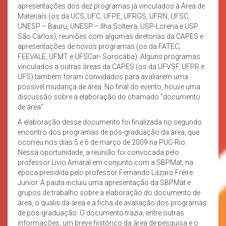
apresentações dos dez programas já vinculados à Área de
Materiais (os da UCS, UFC, UFPE, UFRGS, UFRN, UFSC,
UNESP – Bauru, UNESP – Ilha Solteira, USP-Lorena e USP
São Carlos), reuniões com algumas diretorias da CAPES e
apresentações de novos programas (os da FATEC,
FEEVALE, UFMT e UFSCar- Sorocaba). Alguns programas
vinculados a outras áreas da CAPES (os da UFVSF, UFPR e
UFS) também foram convidados para avaliarem uma
possível mudança de área. No final do evento, houve uma
discussão sobre a elaboração do chamado “documento
de área”.
A elaboração desse documento foi finalizada no segundo
encontro dos programas de pós-graduação da área, que
ocorreu nos dias 5 e 6 de março de 2009 na PUC-Rio.
Nessa oportunidade, a reunião foi convocada pelo
professor Lívio Amaral em conjunto com a SBPMat, na
época presidida pelo professor Fernando Lázaro Freire
Junior. A pauta incluiu uma apresentação da SBPMat e
grupos de trabalho sobre a elaboração do documento de
área, o qualis da área e a ficha de avaliação dos programas
de pós-graduação. O documento trazia, entre outras
informações, um breve histórico da área de pesquisa e o