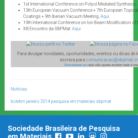
1st International Conference on Polyol Mediated Synthesis.
13th European Vacuum Conference + 7th European Topical
Coatings + 9th Iberian Vacuum Meeting.
Aqui.
19th International Conference on Ion Beam Modification of 
XIII Encontro da SBPMat.
Aqui.
Para divulgar novidades, oportunidades, eventos ou dicas de le
escreva para
comunicacao@sbpmat.org
Descadastre-se
caso não queira receber mais e-mai
Notícias
boletim
janeiro 2014
pesquisa em materiais
sbpmat
Sociedade Brasileira de Pesquisa
em Materiais