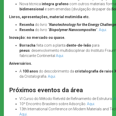
Nova técnica
integra grafeno
com outros materiais form
bidimensional
e sem emendas (divulgação de paper da
Sc
Livros, apresentações, material mutimídia etc.
Resenha
do livro “
Nanotechnology for the Energy Challenge
Resenha
do livro “
Biopolymer Nanocomposites
“.
Aqui.
Inovação: no mercado ou quase.
Borracha
feita com a planta
dente-de-leão
para
pneus
: desenvolvimento multidisciplinar do Instituto Fraunh
fabricante Continental
Aqui.
Aniversários.
A
100 anos
do descobrimento da
cristalografia de raios 
da Cristalografia.
Aqui.
Próximos eventos da área
VI Curso do Método Rietveld de Refinamento de Estrutura.
A
10º Encontro Brasileiro sobre Adsorção.
Aqui.
13th International Conference on Modern Materials and Te
Aqui
.