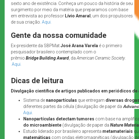
sexto ano de existência. Conheça um pouco da história de seu
surgimento por meio da matéria que preparamos com base
em entrevista ao professor
Lívio Amaral
, um dos propulsores
de sua criação.
Aqui.
Gente da nossa comunidade
Ex-presidente da SBPMat
José Arana Varela
é o primeiro
pesquisador brasileiro contemplado com o
prêmio
Bridge Building Award
, da
American Ceramic Society
.
Aqui.
Dicas de leitura
Divulgação científica de artigos publicados em periódicos de 
Sistema de
nanopartículas
que entregam
diversas droga
diferentes partes da célula (divulgação de paper da
Advanc
Aqui.
Nanopartículas
detectam tumores
com base na amplific
do microambiente
(divulgação de paper da
Nature Materia
Estudo liderado por brasileiro apresenta
metamateriais
qu
matemáticas
com ondas eletromagnéticas (divulgação de