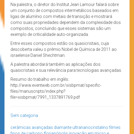
Na palestra, o diretor do Institut Jean Lamour falará sobre
um conjunto de compostos intermetálicos baseados em
ligas de alumínio com metais de transição e mostrará
como suas propriedades dependem da complexidade dos
compostos, concluindo que esses sistemas são um
exemplo de criticalidade auto-organizada.
Entre esses compostos estão os quasicristais, cuja
descoberta valeu o prêmio Nobel de Química de 2011 ao
israelense Daniel Shechtman.
A palestra abordará também as aplicações dos
quasicristais e sua relevância para tecnologias avançadas.
Resumo do trabalho em inglês:
http://www.eventweb.com.br/xisbpmat/specific-
files/manuscripts/index.php?
file=xisbpmat/7991_1337891769.pdf
Sem categoria
cerâmicas avançadas
diamante ultrananocristalino
filmes
finos de carbono
florianópolis
inovação em micro e