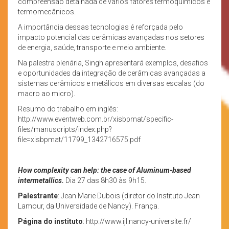
compreensão detalhada de vários fatores termoquímicos e
termomecânicos.
A importância dessas tecnologias é reforçada pelo
impacto potencial das cerâmicas avançadas nos setores
de energia, saúde, transporte e meio ambiente.
Na palestra plenária, Singh apresentará exemplos, desafios
e oportunidades da integração de cerâmicas avançadas a
sistemas cerâmicos e metálicos em diversas escalas (do
macro ao micro).
Resumo do trabalho em inglês:
http://www.eventweb.com.br/xisbpmat/specific-
files/manuscripts/index.php?
file=xisbpmat/11799_1342716575.pdf
How complexity can help: the case of Aluminum-based
intermetallics.
Dia 27 das 8h30 às 9h15.
Palestrante
: Jean Marie Dubois (diretor do Instituto Jean
Lamour, da Universidade de Nancy). França.
Página do instituto
: http://www.ijl.nancy-universite.fr/