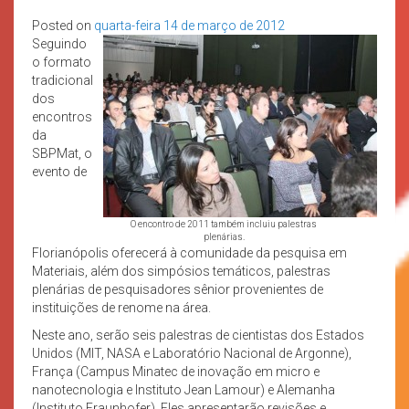
Posted on
quarta-feira 14 de março de 2012
Seguindo
o formato
tradicional
dos
encontros
da
SBPMat, o
evento de
O encontro de 2011 também incluiu palestras
plenárias.
Florianópolis oferecerá à comunidade da pesquisa em
Materiais, além dos simpósios temáticos, palestras
plenárias de pesquisadores sênior provenientes de
instituições de renome na área.
Neste ano, serão seis palestras de cientistas dos Estados
Unidos (MIT, NASA e Laboratório Nacional de Argonne),
França (Campus Minatec de inovação em micro e
nanotecnologia e Instituto Jean Lamour) e Alemanha
(Instituto Fraunhofer). Eles apresentarão revisões e