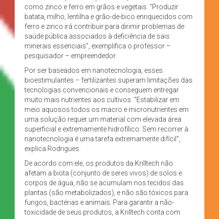
como zinco e ferro em grãos e vegetais. “Produzir
batata, milho, lentilha e grão-de-bico enriquecidos com
ferro e zinco irá contribuir para dirimir problemas de
saúde pública associados à deficiência de sais
minerais essenciais”, exemplifica o professor –
pesquisador – empreendedor.
Por ser baseados em nanotecnologia, esses
bioestimulantes – fertilizantes superam limitações das
tecnologias convencionais e conseguem entregar
muito mais nutrientes aos cultivos. “Estabilizar em
meio aquosos todos os macro e micronutrientes em
uma solução requer um material com elevada área
superficial e extremamente hidrofílico. Sem recorrer à
nanotecnologia é uma tarefa extremamente difícil”,
explica Rodrigues.
De acordo com ele, os produtos da Krilltech não
afetam a biota (conjunto de seres vivos) de solos e
corpos de água, não se acumulam nos tecidos das
plantas (são metabolizados), e não são tóxicos para
fungos, bactérias e animais. Para garantir a não-
toxicidade de seus produtos, a Krilltech conta com