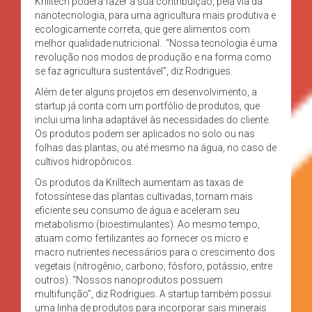
Krilltech poderá fazer a sua contribuição, pela via da
nanotecnologia, para uma agricultura mais produtiva e
ecologicamente correta, que gere alimentos com
melhor qualidade nutricional. “Nossa tecnologia é uma
revolução nos modos de produção e na forma como
se faz agricultura sustentável”, diz Rodrigues.
Além de ter alguns projetos em desenvolvimento, a
startup já conta com um portfólio de produtos, que
inclui uma linha adaptável às necessidades do cliente.
Os produtos podem ser aplicados no solo ou nas
folhas das plantas, ou até mesmo na água, no caso de
cultivos hidropônicos.
Os produtos da Krilltech aumentam as taxas de
fotossíntese das plantas cultivadas, tornam mais
eficiente seu consumo de água e aceleram seu
metabolismo (bioestimulantes). Ao mesmo tempo,
atuam como fertilizantes ao fornecer os micro e
macro nutrientes necessários para o crescimento dos
vegetais (nitrogênio, carbono, fósforo, potássio, entre
outros). “Nossos nanoprodutos possuem
multifunção”, diz Rodrigues. A startup também possui
uma linha de produtos para incorporar sais minerais