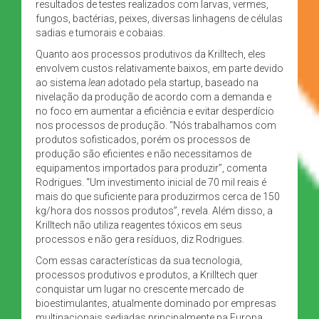
resultados de testes realizados com larvas, vermes,
fungos, bactérias, peixes, diversas linhagens de células
sadias e tumorais e cobaias.
Quanto aos processos produtivos da Krilltech, eles
envolvem custos relativamente baixos, em parte devido
ao sistema
lean
adotado pela startup, baseado na
nivelação da produção de acordo com a demanda e
no foco em aumentar a eficiência e evitar desperdício
nos processos de produção. “Nós trabalhamos com
produtos sofisticados, porém os processos de
produção são eficientes e não necessitamos de
equipamentos importados para produzir”, comenta
Rodrigues. “Um investimento inicial de 70 mil reais é
mais do que suficiente para produzirmos cerca de 150
kg/hora dos nossos produtos”, revela. Além disso, a
Krilltech não utiliza reagentes tóxicos em seus
processos e não gera resíduos, diz Rodrigues.
Com essas características da sua tecnologia,
processos produtivos e produtos, a Krilltech quer
conquistar um lugar no crescente mercado de
bioestimulantes, atualmente dominado por empresas
multinacionais sediadas principalmente na Europa,