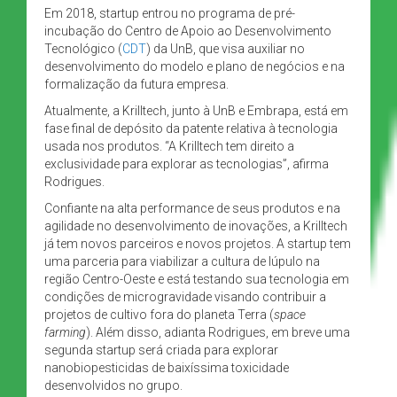
Em 2018, startup entrou no programa de pré-
incubação do Centro de Apoio ao Desenvolvimento
Tecnológico (
CDT
) da UnB, que visa auxiliar no
desenvolvimento do modelo e plano de negócios e na
formalização da futura empresa.
Atualmente, a Krilltech, junto à UnB e Embrapa, está em
fase final de depósito da patente relativa à tecnologia
usada nos produtos. “A Krilltech tem direito a
exclusividade para explorar as tecnologias”, afirma
Rodrigues.
Confiante na alta performance de seus produtos e na
agilidade no desenvolvimento de inovações, a Krilltech
já tem novos parceiros e novos projetos. A startup tem
uma parceria para viabilizar a cultura de lúpulo na
região Centro-Oeste e está testando sua tecnologia em
condições de microgravidade visando contribuir a
projetos de cultivo fora do planeta Terra (
space
farming
). Além disso, adianta Rodrigues, em breve uma
segunda startup será criada para explorar
nanobiopesticidas de baixíssima toxicidade
desenvolvidos no grupo.