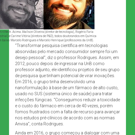
Krilltech. Acima: Ataílson Oliveira (diretor de tecnologia), Rogério Faria
ustrial) e Carime Vitória (diretora de P&D), todos doutorandos em Química
m baixo: Marcelo Rodrigues e Marcelo Henrique (professores da UnB).
“Transformar pesquisa científica em tecnologias
absorvidas pelo mercado consumidor sempre foi um
desejo pessoal”, diz o professor Rodrigues. Assim, em
2012, pouco depois de ingressar na UnB como
professor adjunto, ele identificou projetos de seu grupo
de pesquisa que tinham potencial de virar inovações.
Em 2016, o grupo tinha desenvolvido uma
nanoformulação à base de um fármaco de alto custo,
usado no SUS (sistema único de saúde) para tratar
infecções fúngicas. “Conseguimos reduzir a toxicidade
e o custo do fármaco em cerca de 40 vezes, porém
fomos frustrados com a falta de recurso para avançar
nos estudos pré-clínicos de acordo com as normas
Anvisa”, conta Rodrigues.
Ainda em 2016, o grupo começou a dialogar com uma