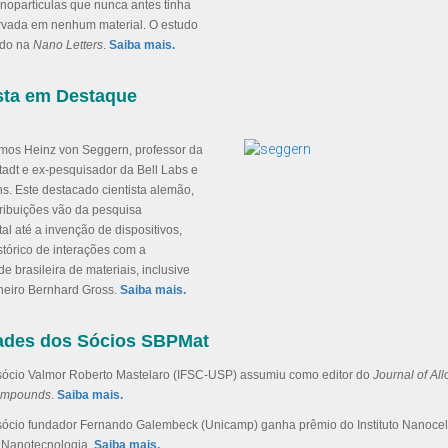
nopartículas que nunca antes tinha
rvada em nenhum material. O estudo
ado na
Nano Letters
.
Saiba mais.
sta em Destaque
amos Heinz von Seggern, professor da
adt e ex-pesquisador da Bell Labs e
s. Este destacado cientista alemão,
tribuições vão da pesquisa
l até a invenção de dispositivos,
stórico de interações com a
 brasileira de materiais, inclusive
neiro Bernhard Gross.
Saiba mais.
ades dos Sócios SBPMat
sócio Valmor Roberto Mastelaro (IFSC-USP) assumiu como editor do
Journal of Al
mpounds
.
Saiba mais.
sócio fundador Fernando Galembeck (Unicamp) ganha prêmio do Instituto Nanocel
 Nanotecnologia.
Saiba mais.