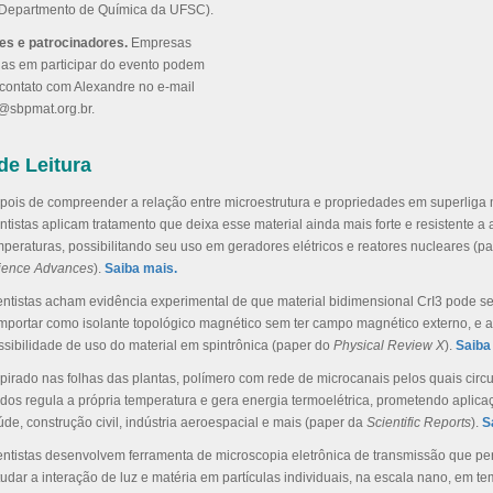
(Departmento de Química da UFSC).
es e patrocinadores.
Empresas
das em participar do evento podem
 contato com Alexandre no e-mail
@sbpmat.org.br.
de Leitura
pois de compreender a relação entre microestrutura e propriedades em superliga 
entistas aplicam tratamento que deixa esse material ainda mais forte e resistente a 
mperaturas, possibilitando seu uso em geradores elétricos e reatores nucleares (p
ience Advances
).
Saiba mais.
entistas acham evidência experimental de que material bidimensional CrI3 pode s
mportar como isolante topológico magnético sem ter campo magnético externo, e
ssibilidade de uso do material em spintrônica (paper do
Physical Review X
).
Saiba
spirado nas folhas das plantas, polímero com rede de microcanais pelos quais circ
uidos regula a própria temperatura e gera energia termoelétrica, prometendo aplic
úde, construção civil, indústria aeroespacial e mais (paper da
Scientific Reports
).
S
entistas desenvolvem ferramenta de microscopia eletrônica de transmissão que pe
tudar a interação de luz e matéria em partículas individuais, na escala nano, em te