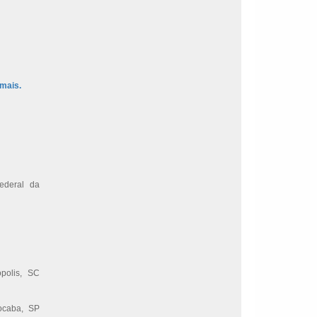
mais.
Federal da
polis, SC
ocaba, SP