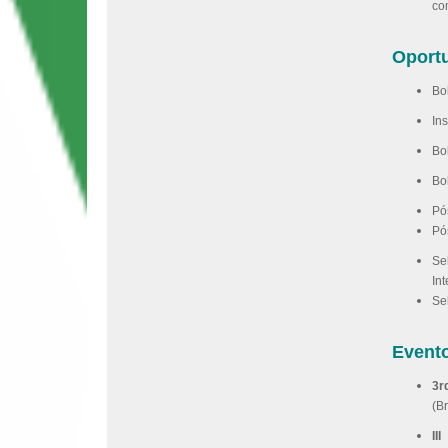
co
Oport
Bo
In
Bo
Bo
Pó
Pó
Se
In
Se
Event
3r
(B
II