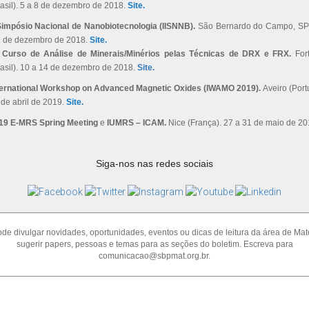
rasil). 5 a 8 de dezembro de 2018.
Site.
 Simpósio Nacional de Nanobiotecnologia (IISNNB).
São Bernardo do Campo, SP (
7 de dezembro de 2018.
Site.
I Curso de Análise de Minerais/Minérios pelas Técnicas de DRX e FRX.
For
rasil). 10 a 14 de dezembro de 2018.
Site.
ternational Workshop on Advanced Magnetic Oxides (IWAMO 2019).
Aveiro (Port
 de abril de 2019.
Site.
19 E-MRS Spring Meeting
e
IUMRS – ICAM.
Nice (França). 27 a 31 de maio de 2
Siga-nos nas redes sociais
de divulgar novidades, oportunidades, eventos ou dicas de leitura da área de Mate
sugerir papers, pessoas e temas para as seções do boletim. Escreva para
comunicacao@sbpmat.org.br.