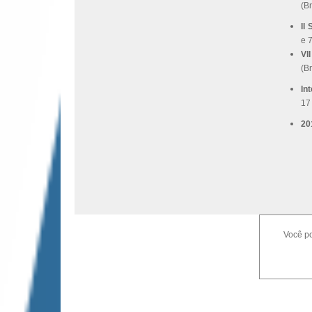
(B
II
e 
VI
(B
In
17
20
Você po