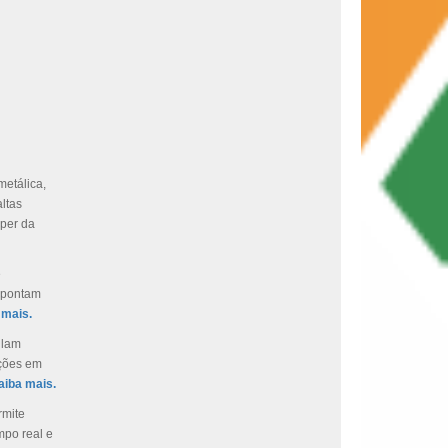
metálica,
altas
aper da
e
 apontam
 mais.
ulam
ações em
aiba mais.
rmite
mpo real e