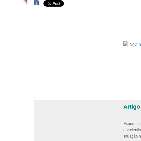
Artig
Experimen
por cient
situação 