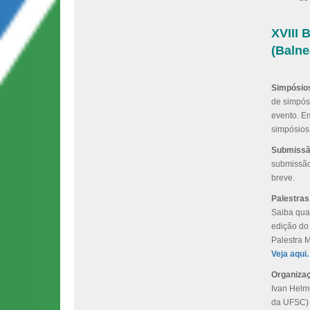
XVIII 
(Balne
Simpósio
de simpós
evento. Em
simpósios
Submissão
submissão
breve.
Palestras
Saiba quai
edição do 
Palestra 
Veja aqui.
Organiza
Ivan Helm
da UFSC) 