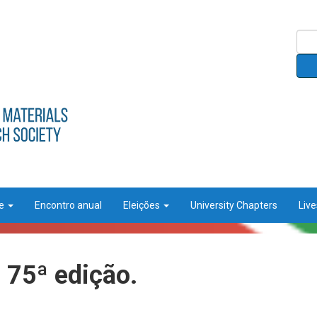
ce
Encontro anual
Eleições
University Chapters
Liv
 75ª edição.