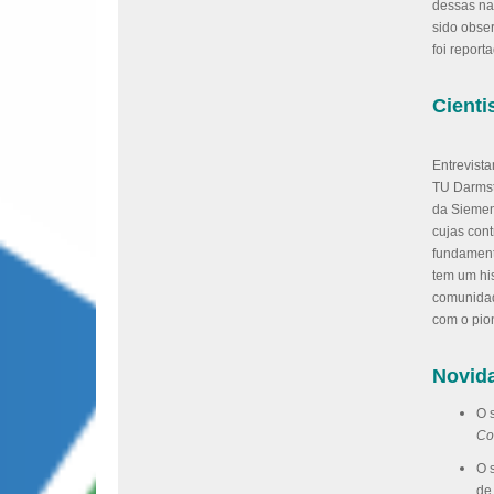
dessas na
sido obse
foi report
Cienti
Entrevist
TU Darmst
da Siemen
cujas con
fundamenta
tem um hi
comunidade
com o pio
Novid
O 
Co
O 
de