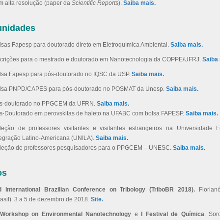
m alta resolução (paper da
Scientific Reports
).
Saiba mais.
unidades
lsas Fapesp para doutorado direto em Eletroquímica Ambiental.
Saiba mais.
scrições para o mestrado e doutorado em Nanotecnologia da COPPE/UFRJ.
Saiba 
lsa Fapesp para pós-doutorado no IQSC da USP.
Saiba mais.
lsa PNPD/CAPES para pós-doutorado no POSMAT da Unesp.
Saiba mais.
s-doutorado no PPGCEM da UFRN.
Saiba mais.
s-Doutorado em perovskitas de haleto na UFABC com bolsa FAPESP.
Saiba mais.
leção de professores visitantes e visitantes estrangeiros na Universidade 
tegração Latino-Americana (UNILA).
Saiba mais.
leção de professores pesquisadores para o PPGCEM – UNESC.
Saiba mais.
os
d International Brazilian Conference on Tribology (TriboBR 2018).
Florianó
rasil). 3 a 5 de dezembro de 2018.
Site.
I Workshop on Environmental Nanotechnology
e
I Festival de Química
. Sor