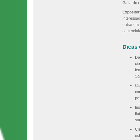
Gallardo 
Expositor
interessa
entrar em
comercial
Dicas 
De
ci
te
Sc
Ci
co
po
In
fl
sa
Ci
es