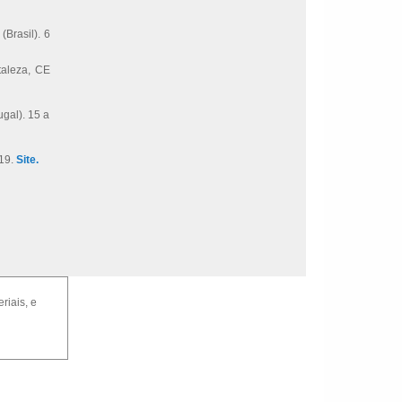
Brasil). 6
taleza, CE
ugal). 15 a
019.
Site.
riais, e