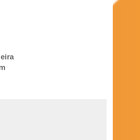
eira
em