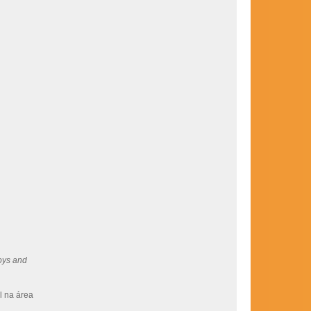
loys and
l na área