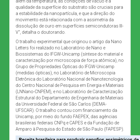
além da temperatura, as condições de vácuo e a
qualidade da superfície do substrato são cruciais para
a estabilidade da nanopartícula, e que a direção do
movimento está relacionada com a assimetria da
dissolução de ouro em superfícies semicondutoras III-
V”, detalha o doutorando.
O trabalho experimental que originou o artigo da Nano
Letters foi realizado no Laboratório de Nano e
Biossistemas do IFGW-Unicamp (síntese do material e
caracterização por microscopia de força atômica), no
Grupo de Propriedades Ópticas do IFGW-Unicamp
(medidas ópticas), no Laboratório de Microscopia
Eletrônica do Laboratório Nacional de Nanotecnologia
do Centro Nacional de Pesquisa em Energia e Materiais
(LNNano-CNPEM), e no Laboratório de Caracterização
Estrutural do Departamento de Engenharia de Materiais
da Universidade Federal de São Carlos (DEMA-
UFSCAR). O trabalho contou com financiamento da
Unicamp, por meio do fundo FAEPEX, das agências
brasileiras federais CNPq e CAPES e da Fundação de
Amparo à Pesquisa do Estado de São Paulo (FAPESP).