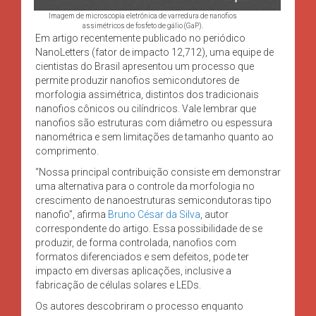
Imagem de microscopia eletrônica de varredura de nanofios
assimétricos de fosfeto de gálio (GaP).
Em artigo recentemente publicado no periódico
NanoLetters (fator de impacto 12,712), uma equipe de
cientistas do Brasil apresentou um processo que
permite produzir nanofios semicondutores de
morfologia assimétrica, distintos dos tradicionais
nanofios cônicos ou cilíndricos. Vale lembrar que
nanofios são estruturas com diâmetro ou espessura
nanométrica e sem limitações de tamanho quanto ao
comprimento.
“Nossa principal contribuição consiste em demonstrar
uma alternativa para o controle da morfologia no
crescimento de nanoestruturas semicondutoras tipo
nanofio”, afirma
Bruno César da Silva
, autor
correspondente do artigo. Essa possibilidade de se
produzir, de forma controlada, nanofios com
formatos diferenciados e sem defeitos, pode ter
impacto em diversas aplicações, inclusive a
fabricação de células solares e LEDs.
Os autores descobriram o processo enquanto