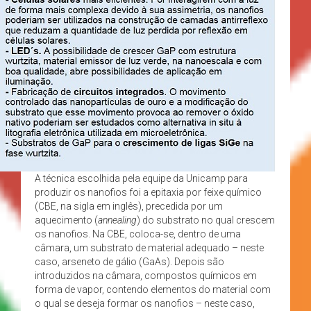
A técnica escolhida pela equipe da Unicamp para
produzir os nanofios foi a epitaxia por feixe químico
(CBE, na sigla em inglês), precedida por um
aquecimento (
annealing
) do substrato no qual crescem
os nanofios. Na CBE, coloca-se, dentro de uma
câmara, um substrato de material adequado – neste
caso, arseneto de gálio (GaAs). Depois são
introduzidos na câmara, compostos químicos em
forma de vapor, contendo elementos do material com
o qual se deseja formar os nanofios – neste caso,