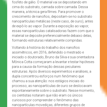
fosfeto de gálio. O material vai se depositando em
cima do substrato, camada sobre camada. Dessa
maneira, a técnica gera filmes. Para promover o
crescimento de nanofios, depositam-se no substrato
nanopartículas metálicas (neste caso, de ouro), antes
de expô-lo ao vapor. Durante a exposição ao vapor,
essas nanopartículas catalisadoras fazem com que o
material se deposite preferencialmente debaixo delas,
formando estruturas relativamente compridas.
Voltando à história do trabalho dos nanofios
assimétricos, em 2016, defendido o mestrado e
iniciado o doutorado, Bruno da Silva e sua orientadora
Mônica Cotta começaram a levantar e testar hipóteses
para a causa da formação dessas peculiares
estruturas. Após diversos experimentos e análises, a
dupla concentrou esforços num fenômeno que
chamou a sua atenção: nos estágios iniciais do
processo, as nanopartículas de ouro se deslocavam
espontaneamente sobre o substrato. Nesse momento,
os cientistas notaram que não eram os únicos
curiosos por compreender o fenômeno das
nanopartículas movediças; diferentes grupos de