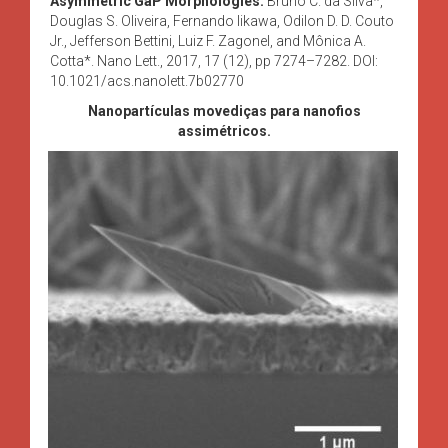
Asymmetric GaP Morphologies.
Bruno C. da Silva*,
Douglas S. Oliveira, Fernando Iikawa, Odilon D. D. Couto
Jr., Jefferson Bettini, Luiz F. Zagonel, and Mônica A.
Cotta*. Nano Lett., 2017, 17 (12), pp 7274–7282. DOI:
10.1021/acs.nanolett.7b02770
Nanopartículas movediças para nanofios
assimétricos.