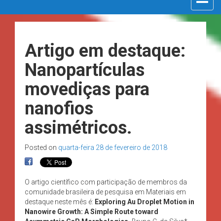
navigat
Artigo em destaque:
Nanopartículas
movediças para
nanofios
assimétricos.
Posted on
quarta-feira 28 de fevereiro de 2018
O artigo científico com participação de membros da
comunidade brasileira de pesquisa em Materiais em
destaque neste mês é:
Exploring Au Droplet Motion in
Nanowire Growth: A Simple Route toward