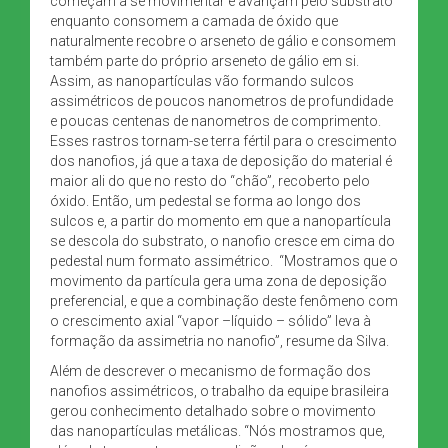
começam a se movimentar e avançam pelo substrato
enquanto consomem a camada de óxido que
naturalmente recobre o arseneto de gálio e consomem
também parte do próprio arseneto de gálio em si.
Assim, as nanopartículas vão formando sulcos
assimétricos de poucos nanometros de profundidade
e poucas centenas de nanometros de comprimento.
Esses rastros tornam-se terra fértil para o crescimento
dos nanofios, já que a taxa de deposição do material é
maior ali do que no resto do “chão”, recoberto pelo
óxido. Então, um pedestal se forma ao longo dos
sulcos e, a partir do momento em que a nanopartícula
se descola do substrato, o nanofio cresce em cima do
pedestal num formato assimétrico. “Mostramos que o
movimento da partícula gera uma zona de deposição
preferencial, e que a combinação deste fenômeno com
o crescimento axial “vapor –líquido – sólido” leva à
formação da assimetria no nanofio”, resume da Silva.
Além de descrever o mecanismo de formação dos
nanofios assimétricos, o trabalho da equipe brasileira
gerou conhecimento detalhado sobre o movimento
das nanopartículas metálicas. “Nós mostramos que,