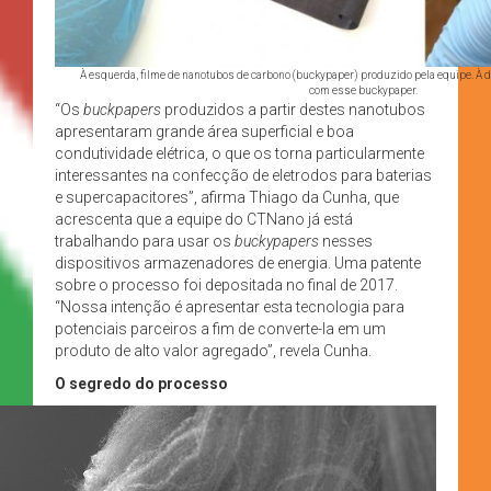
À esquerda, filme de nanotubos de carbono (buckypaper) produzido pela equipe. À d
com esse buckypaper.
“Os
buckpapers
produzidos a partir destes nanotubos
apresentaram grande área superficial e boa
condutividade elétrica, o que os torna particularmente
interessantes na confecção de eletrodos para baterias
e supercapacitores”, afirma Thiago da Cunha, que
acrescenta que a equipe do CTNano já está
trabalhando para usar os
buckypapers
nesses
dispositivos armazenadores de energia. Uma patente
sobre o processo foi depositada no final de 2017.
“Nossa intenção é apresentar esta tecnologia para
potenciais parceiros a fim de converte-la em um
produto de alto valor agregado”, revela Cunha.
O segredo do processo