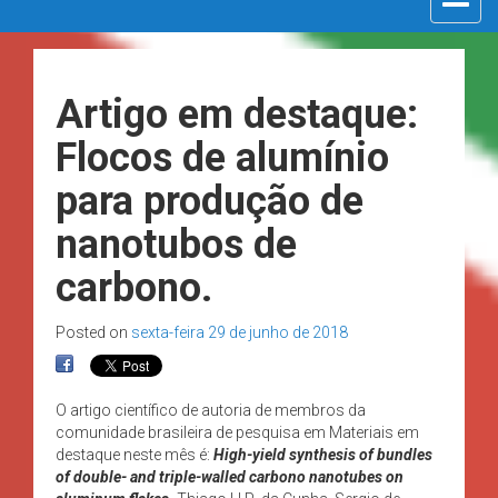
navigat
Artigo em destaque:
Flocos de alumínio
para produção de
nanotubos de
carbono.
Posted on
sexta-feira 29 de junho de 2018
O artigo científico de autoria de membros da
comunidade brasileira de pesquisa em Materiais em
destaque neste mês é:
High-yield synthesis of bundles
of double- and triple-walled carbono nanotubes on