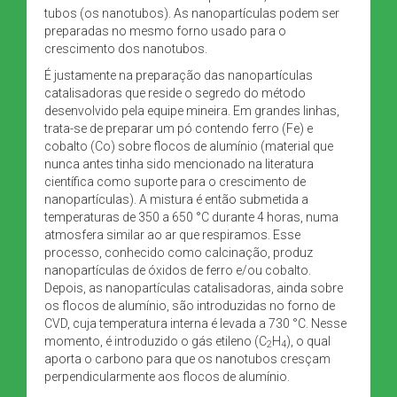
tubos (os nanotubos). As nanopartículas podem ser
preparadas no mesmo forno usado para o
crescimento dos nanotubos.
É justamente na preparação das nanopartículas
catalisadoras que reside o segredo do método
desenvolvido pela equipe mineira. Em grandes linhas,
trata-se de preparar um pó contendo ferro (Fe) e
cobalto (Co) sobre flocos de alumínio (material que
nunca antes tinha sido mencionado na literatura
científica como suporte para o crescimento de
nanopartículas). A mistura é então submetida a
temperaturas de 350 a 650 °C durante 4 horas, numa
atmosfera similar ao ar que respiramos. Esse
processo, conhecido como calcinação, produz
nanopartículas de óxidos de ferro e/ou cobalto.
Depois, as nanopartículas catalisadoras, ainda sobre
os flocos de alumínio, são introduzidas no forno de
CVD, cuja temperatura interna é levada a 730 °C. Nesse
momento, é introduzido o gás etileno (C
H
), o qual
2
4
aporta o carbono para que os nanotubos cresçam
perpendicularmente aos flocos de alumínio.