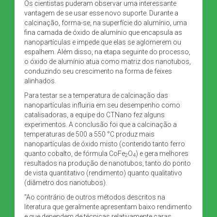
Os cientistas puderam observar uma interessante
vantagem de se usar esse novo suporte. Durante a
calcinação, forma-se, na superfície do alumínio, uma
fina camada de óxido de alumínio que encapsula as
nanopartículas e impede que elas se aglomerem ou
espalhem. Além disso, na etapa seguinte do processo,
o óxido de alumínio atua como matriz dos nanotubos,
conduzindo seu crescimento na forma de feixes
alinhados.
Para testar se a temperatura de calcinação das
nanopartículas influiria em seu desempenho como
catalisadoras, a equipe do CTNano fez alguns
experimentos. A conclusão foi que a calcinação a
temperaturas de 500 a 550 °C produz mais
nanopartículas de óxido misto (contendo tanto ferro
quanto cobalto, de fórmula CoFe
O
) e gera melhores
2
4
resultados na produção de nanotubos, tanto do ponto
de vista quantitativo (rendimento) quanto qualitativo
(diâmetro dos nanotubos).
“Ao contrário de outros métodos descritos na
literatura que geralmente apresentam baixo rendimento
e que dependem de técnicas relativamente caras