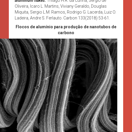
aluminum flakes
.
Thiago H.R. da Cunha, Sergio de
Oliveira, Icaro L. Martins, Viviany Geraldo, Douglas
Miquita, Sergio L.M. Ramos, Rodrigo G. Lacerda, Luiz O.
Ladeira, Andre S. Ferlauto. Carbon 133(2018) 53-61.
Flocos de alumínio para produção de nanotubos de
carbono