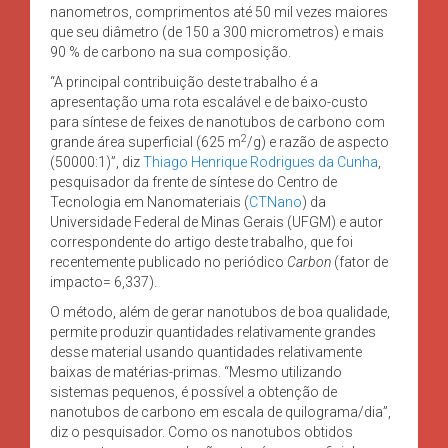
nanometros, comprimentos até 50 mil vezes maiores
que seu diâmetro (de 150 a 300 micrometros) e mais
90 % de carbono na sua composição.
“A principal contribuição deste trabalho é a
apresentação uma rota escalável e de baixo-custo
para síntese de feixes de nanotubos de carbono com
2
grande área superficial (625 m
/g) e razão de aspecto
(50000:1)”, diz
Thiago Henrique Rodrigues da Cunha
,
pesquisador da frente de síntese do Centro de
Tecnologia em Nanomateriais (
CTNano
) da
Universidade Federal de Minas Gerais (UFGM) e autor
correspondente do artigo deste trabalho, que foi
recentemente publicado no periódico
Carbon
(fator de
impacto= 6,337).
O método, além de gerar nanotubos de boa qualidade,
permite produzir quantidades relativamente grandes
desse material usando quantidades relativamente
baixas de matérias-primas. “Mesmo utilizando
sistemas pequenos, é possível a obtenção de
nanotubos de carbono em escala de quilograma/dia”,
diz o pesquisador. Como os nanotubos obtidos