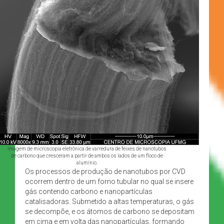
Imagem de microscopia eletrônica de varredura de feixes de nanotubos
de carbono que cresceram a partir de ambos os lados de um floco de
alumínio.
Os processos de produção de nanotubos por CVD
ocorrem dentro de um forno tubular no qual se insere
gás contendo carbono e nanopartículas
catalisadoras. Submetido a altas temperaturas, o gás
se decompõe, e os átomos de carbono se depositam
em cima e em volta das nanopartículas, formando