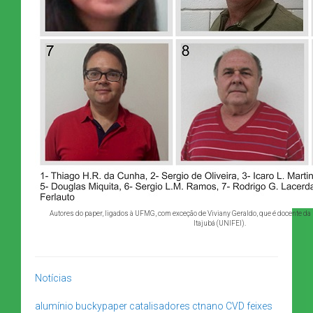
Autores do paper, ligados à UFMG, com exceção de Viviany Geraldo, que é docente da
Itajubá (UNIFEI).
Notícias
alumínio
buckypaper
catalisadores
ctnano
CVD
feixes