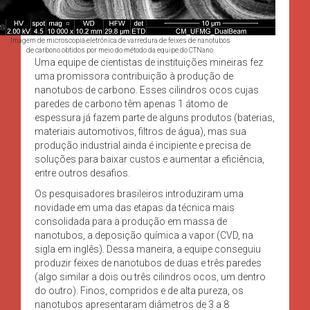
Imagem de microscopia eletrônica de varredura de feixes de nanotubos
de carbono obtidos por meio do método da equipe do CTNano.
Uma equipe de cientistas de instituições mineiras fez
uma promissora contribuição à produção de
nanotubos de carbono. Esses cilindros ocos cujas
paredes de carbono têm apenas 1 átomo de
espessura já fazem parte de alguns produtos (baterias,
materiais automotivos, filtros de água), mas sua
produção industrial ainda é incipiente e precisa de
soluções para baixar custos e aumentar a eficiência,
entre outros desafios.
Os pesquisadores brasileiros introduziram uma
novidade em uma das etapas da técnica mais
consolidada para a produção em massa de
nanotubos, a deposição química a vapor (CVD, na
sigla em inglês). Dessa maneira, a equipe conseguiu
produzir feixes de nanotubos de duas e três paredes
(algo similar a dois ou três cilindros ocos, um dentro
do outro). Finos, compridos e de alta pureza, os
nanotubos apresentaram diâmetros de 3 a 8