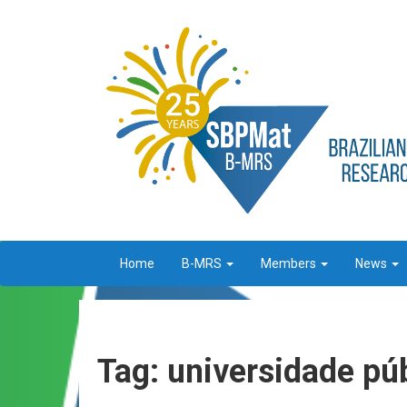
Home
B-MRS
Members
News
Tag: universidade pú