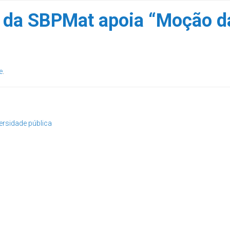
ia da SBPMat apoia “Moção 
e
.
ersidade pública