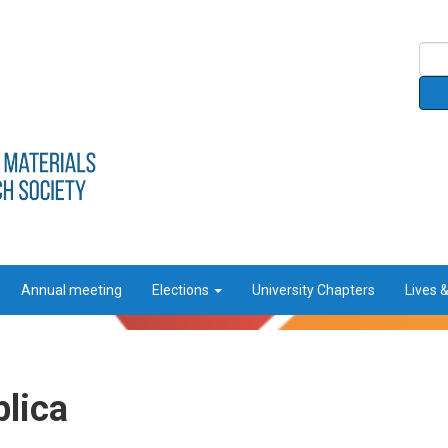
Annual meeting
Elections
University Chapters
Lives 
blica