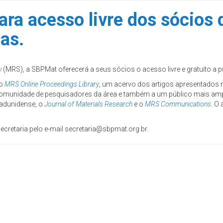
ra acesso livre dos sócios
as.
y
(MRS), a SBPMat oferecerá a seus sócios o acesso livre e gratuito a 
do
MRS Online Proceedings Library
, um acervo dos artigos apresentados 
omunidade de pesquisadores da área e também a um público mais amplo 
tadunidense, o
Journal of Materials Research
e o
MRS Communications
. O
cretaria pelo e-mail secretaria@sbpmat.org.br.