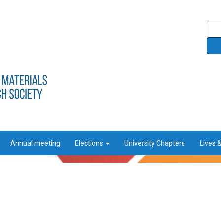
Annual meeting
Elections
University Chapters
Lives 