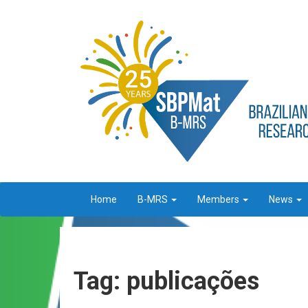
Home
B-MRS
Members
News
Tag: publicações