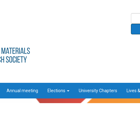
Annual meeting
Elections
University Chapters
Lives 