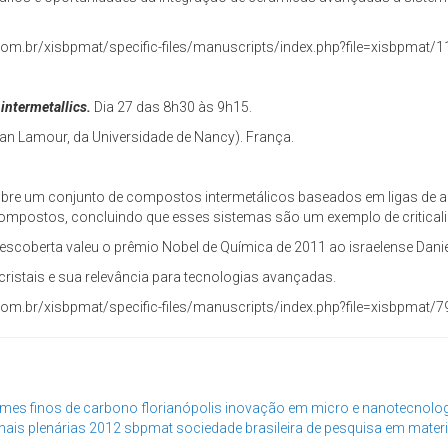
com.br/xisbpmat/specific-files/manuscripts/index.php?file=xisbpmat
intermetallics.
Dia 27 das 8h30 às 9h15.
Jean Lamour, da Universidade de Nancy). França.
rá sobre um conjunto de compostos intermetálicos baseados em ligas de
mpostos, concluindo que esses sistemas são um exemplo de criticali
descoberta valeu o prêmio Nobel de Química de 2011 ao israelense Dani
ristais e sua relevância para tecnologias avançadas.
com.br/xisbpmat/specific-files/manuscripts/index.php?file=xisbpmat
ilmes finos de carbono
florianópolis
inovação em micro e nanotecnolo
nais
plenárias 2012
sbpmat
sociedade brasileira de pesquisa em materi