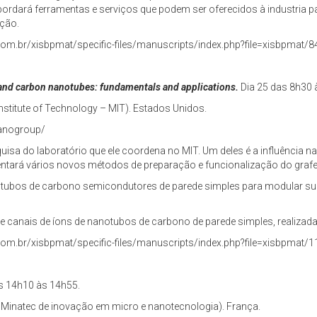
rdará ferramentas e serviços que podem ser oferecidos à industria pa
ação.
com.br/xisbpmat/specific-files/manuscripts/index.php?file=xisbpmat
and carbon nanotubes: fundamentals and applications.
Dia 25 das 8h30 
stitute of Technology – MIT). Estados Unidos.
tranogroup/
isa do laboratório que ele coordena no MIT. Um deles é a influência na
entará vários novos métodos de preparação e funcionalização do graf
otubos de carbono semicondutores de parede simples para modular su
e canais de íons de nanotubos de carbono de parede simples, realizada
com.br/xisbpmat/specific-files/manuscripts/index.php?file=xisbpmat
s 14h10 às 14h55.
 Minatec de inovação em micro e nanotecnologia). França.