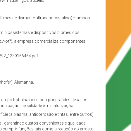
www.msd.anl.gov/auciello
 (filmes de diamante ultrananocristalino) – ambos
m biossistemas e dispositivos biomédicos.
pin-off
), a empresa comercializa componentes
/9292_1339166464.pdf
unhofer). Alemanha.
O grupo trabalha orientado por grandes desafios
unicação, mobilidade e miniaturização.
ie (a plasma, anticorrosão e tintas, entre outros).
l, garantindo custos convenientes e qualidade
 a cumprir funções tais como a redução do arrasto