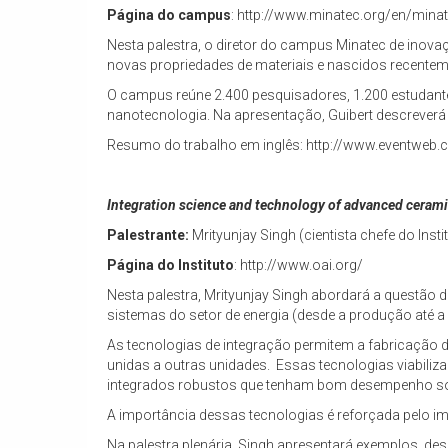
Página do campus
: http://www.minatec.org/en/mina
Nesta palestra, o diretor do campus Minatec de inov
novas propriedades de materiais e nascidos recentem
O campus reúne 2.400 pesquisadores, 1.200 estudantes
nanotecnologia. Na apresentação, Guibert descreverá
Resumo do trabalho em inglês: http://www.eventweb.
Integration science and technology of advanced cerami
Palestrante:
Mrityunjay Singh (cientista chefe do Ins
Página do Instituto
: http://www.oai.org/
Nesta palestra, Mrityunjay Singh abordará a questã
sistemas do setor de energia (desde a produção até a 
As tecnologias de integração permitem a fabricaçã
unidas a outras unidades. Essas tecnologias viabili
integrados robustos que tenham bom desempenho sob
A importância dessas tecnologias é reforçada pelo i
Na palestra plenária, Singh apresentará exemplos, d