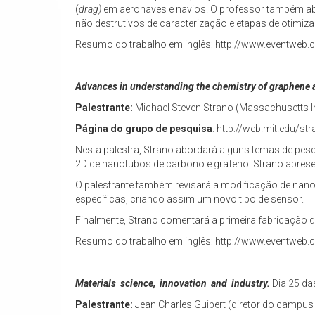
(
drag)
em aeronaves e navios. O professor também abo
não destrutivos de caracterização e etapas de otimiz
Resumo do trabalho em inglês: http://www.eventweb.
Advances in understanding the chemistry of graphene 
Palestrante:
Michael Steven Strano (Massachusetts In
Página do grupo de pesquisa
: http://web.mit.edu/s
Nesta palestra, Strano abordará alguns temas de pesqu
2D de nanotubos de carbono e grafeno. Strano apres
O palestrante também revisará a modificação de nan
específicas, criando assim um novo tipo de sensor.
Finalmente, Strano comentará a primeira fabricação d
Resumo do trabalho em inglês: http://www.eventweb.
Materials science, innovation and industry.
Dia 25 da
Palestrante:
Jean Charles Guibert (diretor do campus