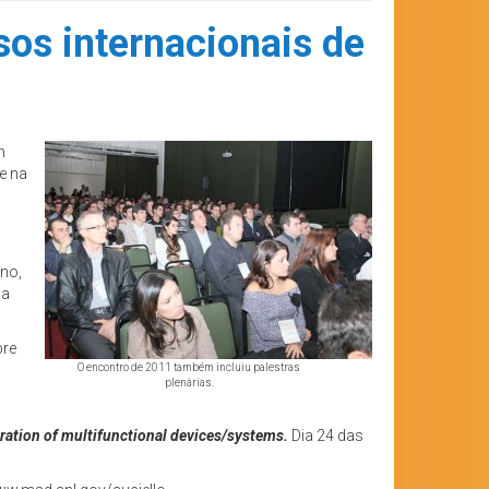
sos internacionais de
m
e na
ono,
ia
bre
O encontro de 2011 também incluiu palestras
plenárias.
ration of multifunctional devices/systems.
Dia 24 das