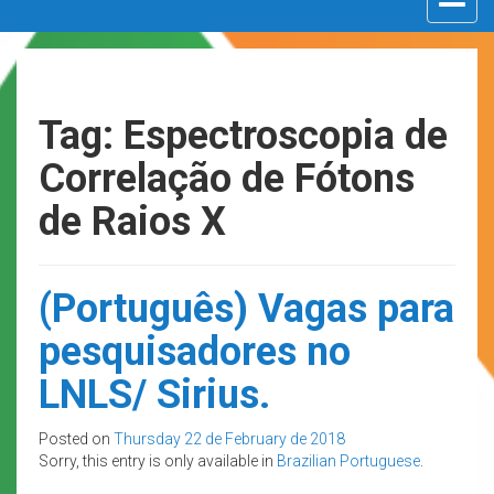
navigat
Tag: Espectroscopia de
Correlação de Fótons
de Raios X
(Português) Vagas para
pesquisadores no
LNLS/ Sirius.
Posted on
Thursday 22 de February de 2018
Sorry, this entry is only available in
Brazilian Portuguese
.