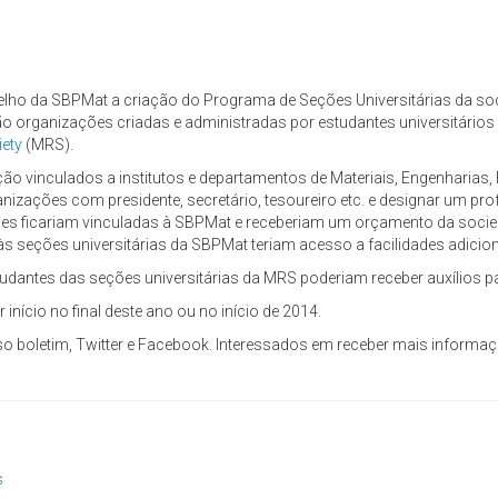
selho da SBPMat a criação do Programa de Seções Universitárias da soc
ão organizações criadas e administradas por estudantes universitários 
ety
(MRS).
 vinculados a institutos e departamentos de Materiais, Engenharias, 
ganizações com presidente, secretário, tesoureiro etc. e designar um p
es ficariam vinculadas à SBPMat e receberiam um orçamento da socied
 seções universitárias da SBPMat teriam acesso a facilidades adicion
dantes das seções universitárias da MRS poderiam receber auxílios par
nício no final deste ano ou no início de 2014.
 boletim, Twitter e Facebook. Interessados em receber mais informa
s