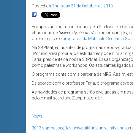
Posted on
Thursday 31 de October de 2013
Foi aprovada por unanimidade pela Diretoria e o Con
chamadas de “
university chapters
” em idioma inglês, s
Um exemplo é o
programa da Materials Research Soci
Na SBPMat, estudantes de programas de pós-graduação
“Por iniciativa própria, os estudantes podem criar or
Faria, presidente da nossa SBPMat. Essas organizaçõ
como palestras e workshops. Os estudantes ligados às
O programa conta com a parceria da MRS. Assim, estu
De acordo com o professor Faria, o programa deve ter i
As novidades do programa serão divulgadas em nosso
pelo e-mail secretaria@sbpmat.org.br.
News
2013
sbpmat
seções universitárias
university chapter