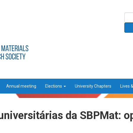
Annual meeting
Elections
University Chapters
Lives 
niversitárias da SBPMat: o