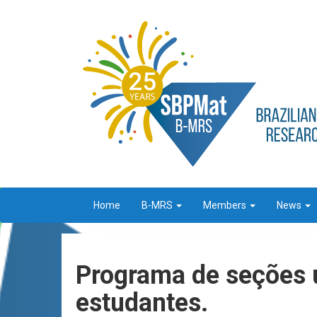
Home
B-MRS
Members
News
Programa de seções u
estudantes.